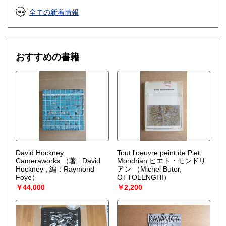
その背景や思想ごと受け継いでいく姿勢で運営しています。
全ての新着情報
一期一会の一冊との出会いを、お楽しみください。
沿線名：-
最寄駅：-
おすすめの書籍
営業時間：無店舗 (ネット販売のみ)
定休日：なし
書籍の買取について
◼︎ヘルベチカでは、古書の買取を行っています。
内容・装丁・資料性に加え、残すに値する空気を宿した本
を、静かに引き受けています。
◼︎現在は、福岡市内を中心に近郊エリアでの出張買取を承っ
ております。
David Hockney
Tout l'oeuvre peint de Piet
冊数やジャンルによっては、遠方も検討いたします。まずは
Cameraworks
（著 : David
Mondrian ピエト・モンドリ
ご相談ください。
Hockney ; 編：Raymond
アン
（Michel Butor,
Foye）
OTTOLENGHI）
◼︎ご自宅やご実家の蔵書整理、店舗・事務所の整理、施設・
￥44,000
￥2,200
美術館・作家のアトリエなど、書籍にまつわるさまざまな場
面で対応しています。
◼︎また、宅配での買取やお持ち込みでのご相談も可能です。