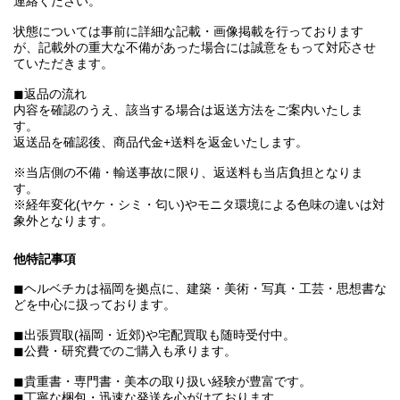
連絡ください。
状態については事前に詳細な記載・画像掲載を行っております
が、記載外の重大な不備があった場合には誠意をもって対応させ
ていただきます。
◼︎返品の流れ
内容を確認のうえ、該当する場合は返送方法をご案内いたしま
す。
返送品を確認後、商品代金+送料を返金いたします。
※当店側の不備・輸送事故に限り、返送料も当店負担となりま
す。
※経年変化(ヤケ・シミ・匂い)やモニタ環境による色味の違いは対
象外となります。
他特記事項
◼︎ヘルベチカは福岡を拠点に、建築・美術・写真・工芸・思想書な
どを中心に扱っております。
◼︎出張買取(福岡・近郊)や宅配買取も随時受付中。
◼︎公費・研究費でのご購入も承ります。
◼︎貴重書・専門書・美本の取り扱い経験が豊富です。
◼︎丁寧な梱包・迅速な発送を心がけております。