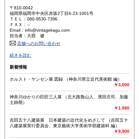
滋賀県
京都府
〒810-0042
660円
660円
福岡県福岡市中央区赤坂2丁目6-23-1001号
ＴＥＬ：080-9530-7396
大阪府
兵庫県
660円
660円
ＦＡＸ：--
Email：info@vintagekagu.com
奈良県
和歌山県
660円
660円
担当者：大西 健
店舗へのお問い合わせ
鳥取県
島根県
660円
660円
続きを読む
岡山県
広島県
660円
660円
新着情報
山口県
徳島県
660円
660円
ホルスト・ヤンセン展 図録 （神奈川県立近代美術館 編）
￥3,000
香川県
愛媛県
660円
660円
神奈川ゆかりの巨匠三人展 （北大路魯山人、濱田庄司、加藤
高知県
福岡県
660円
660円
土師萌）
￥1,980
佐賀県
長崎県
660円
660円
吉田五十八建築展 日本建築の近代化をめざして （吉田五十
八建築展実行委員会、東京藝術大学美術学部建築科 編）
熊本県
大分県
660円
660円
￥9,900
ヘルベチカは、ヴィンテージ家具と古書の専門店です。