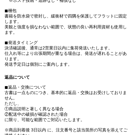
※ポスト投函・追跡なし・補償なし
◼︎梱包
書籍を防水袋で密封し、緩衝材で四隅を保護してフラットに固定
します。
美観と強度を損なわない範囲で、状態の良い再利用資材も使用し
ます。
◼︎発送タイミング
決済確認後、通常は2営業日以内に集荷発送いたします。
仕入れ等により出張期間が重なる場合は、発送が遅れることがあ
ります。
発送予定日は個別にご案内します。
返品について
◼︎返品・交換について
古書は一点ものにつき、基本的に返品・交換はお受けしておりま
せん。
ただし、
①商品説明と著しく異なる場合
②配送中の破損が確認された場合
に限り、可能な範囲でご対応いたします。
※商品到着後 3日以内 に、注文番号と該当箇所の写真を添えてご