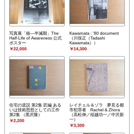
事前に内容や冊数をお知らせいただけると、スムーズにご案
内できます。
◼︎ご相談・お問い合わせは、下記のホームページまたはメー
ルフォームよりお受けしています。
https://vintagekagu.com/pages/contact
https://koshonokaitori.com/
写真展「核—半減期」The
Kawamata : '80 document
Half-Life of Awareness 公式
（川俣正（Tadashi
ポスター
Kawamata））
取り扱い分野
￥22,000
￥14,300
美術工芸、古典籍、近代文献、趣味、外国書、サブカルチャ
ー
住宅の逆説 第2集 匠編 ある
レイチェル＆ゾラ 夢見る都
いは技術思想としての工作
市犯罪者 Rachel & Zhora
第2集
（黒沢隆）
（高松伸／稲越功一／中沢新
一）
￥2,200
￥3,300