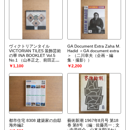
ヴィクトリアンタイル
GA Document Extra Zaha M.
VICTORIAN TILES 装飾芸術
Hadid ＜GA document extra
の華 INA BOOKLET Vol.5
＞
（二川幸夫（企画・編
No.1
（山本正之、前田正
集・撮影））
明、鈴木博之、村松貞次郎、
￥1,100
￥2,200
堀勇良 監修・筆者）
都市住宅 8308 建築家の自邸
藝術新潮 1967年8月号 第18
海外編2
巻 第8号
（編 : 佐藤亮一 ; 文
: 中原佑介、山本太郎ほか）