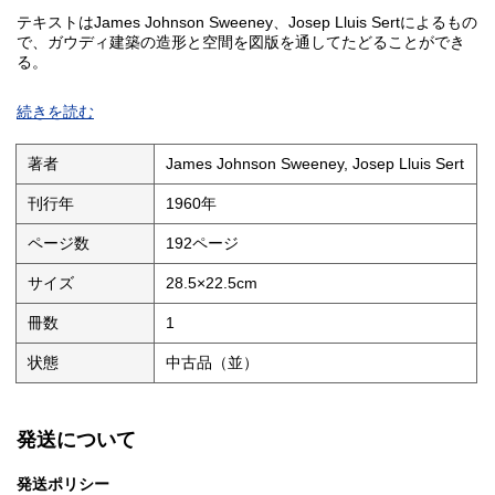
テキストはJames Johnson Sweeney、Josep Lluis Sertによるもの
で、ガウディ建築の造形と空間を図版を通してたどることができ
る。
表紙デザインはJoan Miroが手がけており、建築、美術、モダニズ
続きを読む
ム関連資料としても興味深い一冊。
著者
James Johnson Sweeney, Josep Lluis Sert
▼ 状態
・カバー：保護紙によるカバー付き、元カバーに傷み
刊行年
1960年
・本体：スレ少
・小口：特記すべきダメージなし
ページ数
192ページ
・本文：概ね良好
・蔵書スタンプあり
サイズ
28.5×22.5cm
冊数
1
状態
中古品（並）
発送について
発送ポリシー