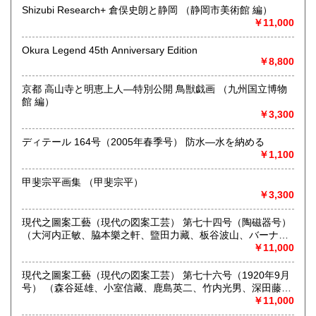
宮崎県
鹿児島県
660円
660円
Shizubi Research+ 倉俣史朗と静岡 （静岡市美術館 編）
東京・神保町の東京古書会館、南部古書会館などの市場で、
￥11,000
沖縄県
一冊ずつ丁寧に選び抜いた書籍を、福岡を拠点にお届けして
660円
います。
Okura Legend 45th Anniversary Edition
￥8,800
装丁、紙質、印刷、美術性、歴史的意義――
内容だけでなく、書物そのものが持つ「モノ」としての魅力
京都 高山寺と明恵上人―特別公開 鳥獣戯画 （九州国立博物
を重視しています。
館 編）
￥3,300
時代を越えて読み継がれる思想書、写真集、建築・工芸・デ
ザイン関連書。
ディテール 164号（2005年春季号） 防水―水を納める
そして、誰かの暮らしに静かに寄り添ってきたような一冊ま
￥1,100
で。
甲斐宗平画集 （甲斐宗平）
売れるかどうかではなく、
￥3,300
「残すべきかどうか」を基準に選んでいます。
本の状態は、古物としての経年変化も含め、ありのままを正
現代之圖案工藝（現代の図案工芸） 第七十四号（陶磁器号）
直に記載。
（大河内正敏、脇本樂之軒、盬田力藏、板谷波山、バーナー
迷う点がある場合は、写真や文章で補足し、判断材料を揃え
ド・リーチほか）
￥11,000
るよう努めています。
現代之圖案工藝（現代の図案工芸） 第七十六号（1920年9月
「売れたら終わり」ではなく、
号） （森谷延雄、小室信藏、鹿島英二、竹内光男、深田藤三
「残す価値がある」と思えた書籍は、販売後もアーカイブと
郎ほか）
￥11,000
して記録し、