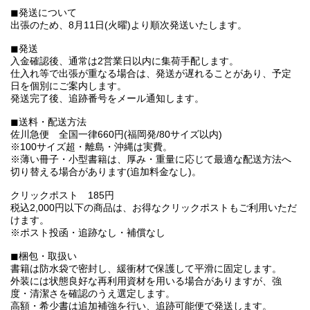
◼︎発送について
出張のため、8月11日(火曜)より順次発送いたします。
◼︎発送
入金確認後、通常は2営業日以内に集荷手配します。
仕入れ等で出張が重なる場合は、発送が遅れることがあり、予定
日を個別にご案内します。
発送完了後、追跡番号をメール通知します。
◼︎送料・配送方法
佐川急便 全国一律660円(福岡発/80サイズ以内)
※100サイズ超・離島・沖縄は実費。
※薄い冊子・小型書籍は、厚み・重量に応じて最適な配送方法へ
切り替える場合があります(追加料金なし)。
クリックポスト 185円
税込2,000円以下の商品は、お得なクリックポストもご利用いただ
けます。
※ポスト投函・追跡なし・補償なし
◼︎梱包・取扱い
書籍は防水袋で密封し、緩衝材で保護して平滑に固定します。
外装には状態良好な再利用資材を用いる場合がありますが、強
度・清潔さを確認のうえ選定します。
高額・希少書は追加補強を行い、追跡可能便で発送します。