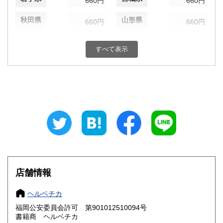
660円
660円
秋田県
山形県
660円
660円
福島県
茨城県
660円
660円
すべて表示
栃木県
群馬県
660円
660円
埼玉県
千葉県
660円
660円
東京都
神奈川県
660円
660円
新潟県
富山県
660円
660円
石川県
福井県
660円
660円
山梨県
長野県
店舗情報
660円
660円
岐阜県
静岡県
660円
660円
ヘルベチカ
福岡公安委員会許可 第901012510094号
愛知県
三重県
660円
660円
書籍商 ヘルベチカ