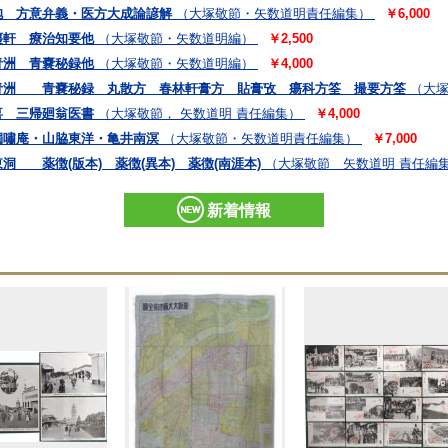
抱 方意弁義・医方大成論諺解
（大塚敬節・矢数道明責任編集）
￥6,000
棗軒 療治知要他
（大塚敬節・矢数道明編）
￥2,500
青洲 青嚢秘録他
（大塚敬節・矢数道明編）
￥4,000
青洲 青嚢秘録 丸散方 春林軒膏方 貼膏攷 瘍科方筌 撮要方筌
（大塚
喜 三帰廻翁医書
（大塚敬節， 矢数道明 責任編集）
￥4,000
獨嘯庵・山脇東洋・亀井南溟
（大塚敬節・矢数道明責任編集）
￥7,000
 薬徴(版本) 薬徴(異本) 薬徴(南涯本)
（大塚敬節 矢数道明 責任編
新着情報