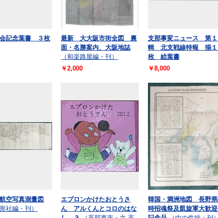
会記念葉書 ３枚
最新 大大阪市街全図 裏
支那事変ニュース 第１
面・名勝案内、大阪地誌
輯 北支戦線特報 揃１
（和楽路屋編・刊）
枚 絵葉書
￥2,000
￥8,000
航空写真測量図
エプロンかけたおとうさ
韓国・満洲地図 長野県
形社編・刊）
ん アルくんとコロのはな
時招魂祭及凱旋軍大歓迎
し ３
（高部恵市・文 高
記念品
（中の件編・刊