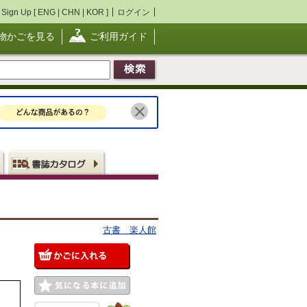
Sign Up [
ENG
|
CHN
|
KOR
]
ログイン
物かごを見る
ご利用ガイド
古書 楽人館