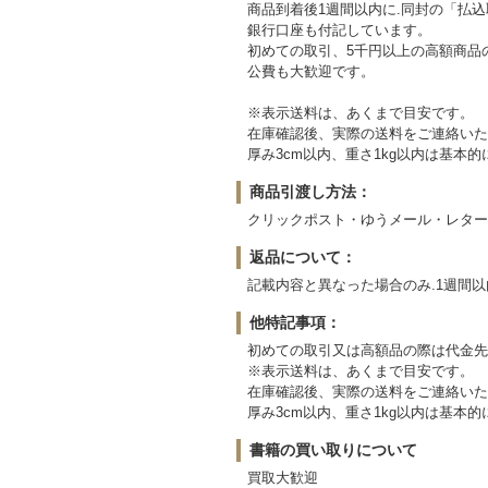
商品到着後1週間以内に.同封の「払
銀行口座も付記しています。
初めての取引、5千円以上の高額商品
公費も大歓迎です。
※表示送料は、あくまで目安です。
在庫確認後、実際の送料をご連絡いた
厚み3cm以内、重さ1kg以内は基
商品引渡し方法：
クリックポスト・ゆうメール・レター
返品について：
記載内容と異なった場合のみ.1週間
他特記事項：
初めての取引又は高額品の際は代金先
※表示送料は、あくまで目安です。
在庫確認後、実際の送料をご連絡いた
厚み3cm以内、重さ1kg以内は基
書籍の買い取りについて
買取大歓迎