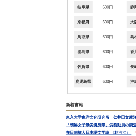
岐阜県
600円
静
京都府
600円
大
鳥取県
600円
島
徳島県
600円
香
佐賀県
600円
長
鹿児島県
600円
沖
新着書籍
東京大学東洋文化研究所 仁井田文庫
「朝鮮女子勤労挺身隊」労務動員の調
在日朝鮮人日本語文学論
（林浩治）