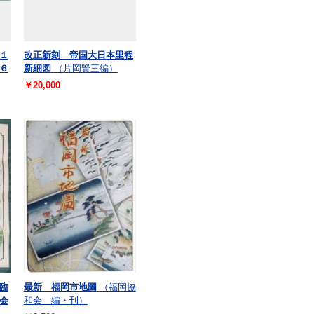
１
改正新刻 帝国大日本里程
６
新細図
（片岡賢三編）
￥20,000
臨
最新 福岡市地圖
（福岡協
会
和会 編・刊）
）