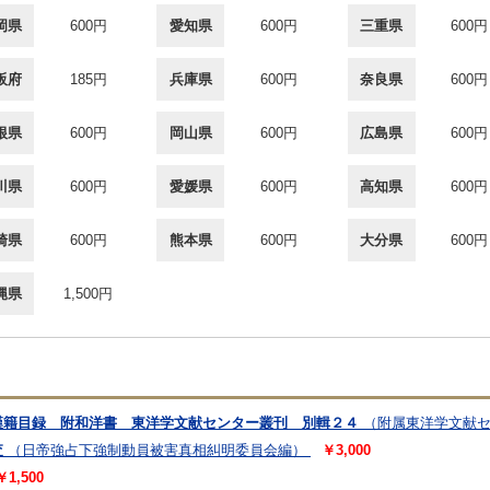
岡県
600円
愛知県
600円
三重県
600円
阪府
185円
兵庫県
600円
奈良県
600円
根県
600円
岡山県
600円
広島県
600円
川県
600円
愛媛県
600円
高知県
600円
崎県
600円
熊本県
600円
大分県
600円
縄県
1,500円
漢籍目録 附和洋書 東洋学文献センター叢刊 別輯２４
（附属東洋学文献
査
（日帝強占下強制動員被害真相糾明委員会編）
￥3,000
￥1,500