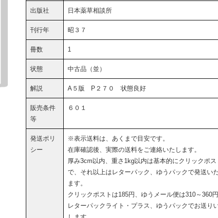
出版社
日本薬草相談所
刊行年
昭３７
冊数
1
状態
中古品（並）
解説
A５版 P２７０ 状態良好
販売条件
６０１
等
発送ポリ
※表示送料は、あくまで目安です。
シー
在庫確認後、実際の送料をご連絡いたします。
厚み3cm以内、重さ1kg以内は基本的にクリックポス
で、それ以上はレターパック、ゆうパックで発送い
ます。
クリックポストは185円、ゆうメール便は310～360
レターパックライト・プラス、ゆうパックでお送り
します。