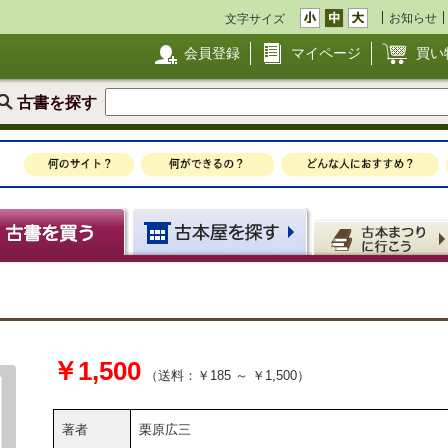
お知らせ
文字サイズ
会員登録
マイページ
買い
古書を探す
￥1,500
（送料：￥185 ～ ￥1,500）
著者
栗原広三