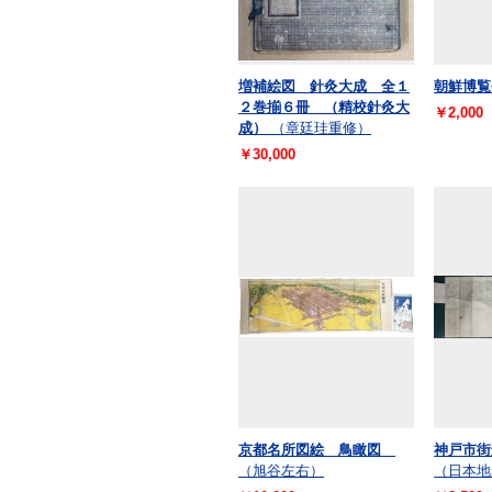
増補絵図 針灸大成 全１
朝鮮博覧
２巻揃６冊 （精校針灸大
￥2,000
成）
（章廷珪重修）
￥30,000
京都名所図絵 鳥瞰図
神戸市街
（旭谷左右）
（日本地