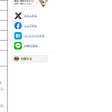
ポストする
シェアする
ブックマークする
LINEで送る
ト
たし
円、
いた