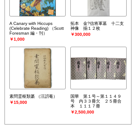
A Canary with Hiccups
拓本 金?信将軍墓 十二支
(Celebrate Reading)
（Scott
神像 揃１２枚
Foresman 編・刊）
￥300,000
￥1,000
素問霊枢類纂
（汪訒菴）
国華 第１号～第１１４９
号 内３３冊欠 ２５冊合
￥15,000
本 １１１７冊
￥2,500,000