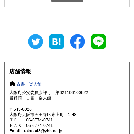
石川県
福井県
600円
600円
山梨県
長野県
600円
600円
岐阜県
静岡県
600円
600円
愛知県
三重県
600円
600円
滋賀県
京都府
600円
600円
大阪府
兵庫県
185円
600円
店舗情報
奈良県
和歌山県
600円
600円
古書 楽人館
大阪府公安委員会許可 第621106100822
鳥取県
島根県
600円
600円
書籍商 古書 楽人館
岡山県
広島県
600円
600円
〒543-0026
大阪府大阪市天王寺区東上町 1-48
ＴＥＬ：06-6774-0741
山口県
徳島県
600円
600円
ＦＡＸ：06-6774-0741
Email：rakuto48@ybb.ne.jp
香川県
愛媛県