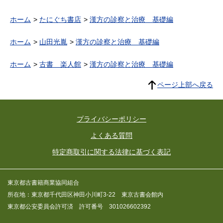
ホーム
たにぐち書店
漢方の診察と治療 基礎編
ホーム
山田光胤
漢方の診察と治療 基礎編
ホーム
古書 楽人館
漢方の診察と治療 基礎編
ページ上部へ戻る
プライバシーポリシー
よくある質問
特定商取引に関する法律に基づく表記
東京都古書籍商業協同組合
所在地：東京都千代田区神田小川町3-22 東京古書会館内
東京都公安委員会許可済 許可番号 301026602392