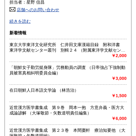
600円
600円
担当者：星野 信昌
店舗へのお問い合わせ
高知県
福岡県
600円
600円
朝鮮・中国の戦前資料を中心に学術書から一般書まで多数
続きを読む
漢方・鍼灸書,易学、囲碁・将棋本、美術書も多数陳列
佐賀県
長崎県
600円
600円
新着情報
沿線名：JR/近鉄/地下鉄
熊本県
大分県
600円
600円
最寄駅：鶴橋駅(南へ3分) JRガード下
東京大学東洋文化研究所 仁井田文庫漢籍目録 附和洋書
営業時間：PM1〜PM7 【年末年始休業期間】 2025年12
東洋学文献センター叢刊 別輯２４ （附属東洋学文献センタ
宮崎県
鹿児島県
月30日(火)～ 2026年1月4日(日) 【営業再開日】 2026年1月5
600円
600円
ー編・刊）
￥2,000
日(月)より、通常営業いたします。 休業期間中も、「日本の
古本屋」他メールでのご注文は受け付けております。
沖縄県
1,500円
「朝鮮女子勤労挺身隊」労務動員の調査 （日帝強占下強制動
定休日：定休日 毎週水曜日休みます。
員被害真相糾明委員会編）
￥3,000
書籍の買取について
買取大歓迎
在日朝鮮人日本語文学論 （林浩治）
￥1,500
取り扱い分野
近世漢方医学書集成 第９巻 岡本一抱 方意弁義・医方大
哲学宗教、歴史、社会科学、美術工芸、古典籍、近代文献、
成論諺解 （大塚敬節・矢数道明責任編集）
趣味、サブカルチャー、古書一般（その他）
￥6,000
近世漢方医学書集成 第２３巻 本間棗軒 療治知要他 （大
塚敬節・矢数道明編）