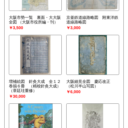
大阪市勢一覧 裏面・大大阪
京釜鉄道線路略図 附東洋鉄
全図
（大阪市役所編・刊）
道線路略図
￥3,500
￥3,000
増補絵図 針灸大成 全１２
大阪細見全図 慶応改正
巻揃６冊 （精校針灸大成）
（松川半山写図）
（章廷珪重修）
￥6,000
￥30,000