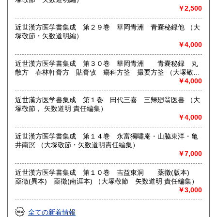
￥2,500
近世漢方医学書集成 第２９巻 華岡青洲 青嚢秘録他 （大
塚敬節・矢数道明編）
￥4,000
近世漢方医学書集成 第３０巻 華岡青洲 青嚢秘録 丸
散方 春林軒膏方 貼膏攷 瘍科方筌 撮要方筌 （大塚敬
節 矢数道明 責任編集）
￥4,000
近世漢方医学書集成 第１巻 田代三喜 三帰廻翁医書 （大
塚敬節， 矢数道明 責任編集）
￥4,000
近世漢方医学書集成 第１４巻 永富獨嘯庵・山脇東洋・亀
井南溟 （大塚敬節・矢数道明責任編集）
￥7,000
近世漢方医学書集成 第１０巻 吉益東洞 薬徴(版本)
薬徴(異本) 薬徴(南涯本) （大塚敬節 矢数道明 責任編集）
￥3,000
全ての新着情報