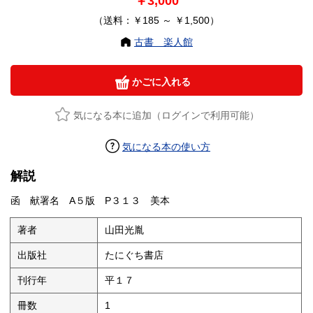
￥3,000
（送料：￥185 ～ ￥1,500）
古書 楽人館
かごに入れる
気になる本に追加（ログインで利用可能）
気になる本の使い方
解説
函 献署名 A５版 P３１３ 美本
著者
山田光胤
出版社
たにぐち書店
刊行年
平１７
冊数
1