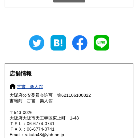
石川県
福井県
600円
600円
山梨県
長野県
600円
600円
岐阜県
静岡県
600円
600円
愛知県
三重県
600円
600円
滋賀県
京都府
600円
600円
大阪府
兵庫県
185円
600円
店舗情報
奈良県
和歌山県
600円
600円
古書 楽人館
大阪府公安委員会許可 第621106100822
鳥取県
島根県
600円
600円
書籍商 古書 楽人館
岡山県
広島県
600円
600円
〒543-0026
大阪府大阪市天王寺区東上町 1-48
ＴＥＬ：06-6774-0741
山口県
徳島県
600円
600円
ＦＡＸ：06-6774-0741
Email：rakuto48@ybb.ne.jp
香川県
愛媛県