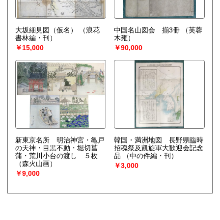
大坂細見図（仮名）
（浪花
中国名山図会 揃3冊
（芙蓉
書林編・刊）
木雍）
￥15,000
￥90,000
新東京名所 明治神宮・亀戸
韓国・満洲地図 長野県臨時
の天神・目黒不動・堀切菖
招魂祭及凱旋軍大歓迎会記念
蒲・荒川小台の渡し ５枚
品
（中の件編・刊）
（森火山画）
￥3,000
￥9,000