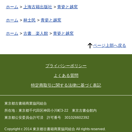
ホーム
上海古籍出版社
青瓷と越窯
ホーム
林士民
青瓷と越窯
ホーム
古書 楽人館
青瓷と越窯
ページ上部へ戻る
プライバシーポリシー
よくある質問
特定商取引に関する法律に基づく表記
東京都古書籍商業協同組合
所在地：東京都千代田区神田小川町3-22 東京古書会館内
東京都公安委員会許可済 許可番号 301026602392
Copyright c 2014 東京都古書籍商業協同組合 All rights reserved.