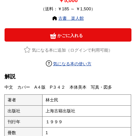
￥5,000
（送料：￥185 ～ ￥1,500）
古書 楽人館
かごに入れる
気になる本に追加（ログインで利用可能）
気になる本の使い方
解説
中文 カバー A４版 P３４２ 本体美本 写真・図多
著者
林士民
出版社
上海古籍出版社
刊行年
１９９９
冊数
1