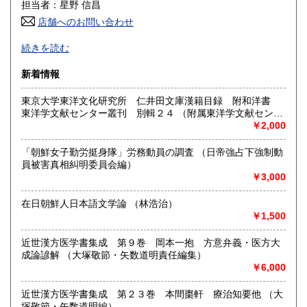
600円
600円
担当者：星野 信昌
店舗へのお問い合わせ
高知県
福岡県
600円
600円
朝鮮・中国の戦前資料を中心に学術書から一般書まで多数
続きを読む
漢方・鍼灸書,易学、囲碁・将棋本、美術書も多数陳列
佐賀県
長崎県
600円
600円
新着情報
沿線名：JR/近鉄/地下鉄
熊本県
大分県
600円
600円
最寄駅：鶴橋駅(南へ3分) JRガード下
東京大学東洋文化研究所 仁井田文庫漢籍目録 附和洋書
営業時間：PM1〜PM7 【年末年始休業期間】 2025年12
東洋学文献センター叢刊 別輯２４ （附属東洋学文献センタ
宮崎県
鹿児島県
月30日(火)～ 2026年1月4日(日) 【営業再開日】 2026年1月5
600円
600円
ー編・刊）
￥2,000
日(月)より、通常営業いたします。 休業期間中も、「日本の
古本屋」他メールでのご注文は受け付けております。
沖縄県
1,500円
「朝鮮女子勤労挺身隊」労務動員の調査 （日帝強占下強制動
定休日：定休日 毎週水曜日休みます。
員被害真相糾明委員会編）
￥3,000
書籍の買取について
買取大歓迎
在日朝鮮人日本語文学論 （林浩治）
￥1,500
取り扱い分野
近世漢方医学書集成 第９巻 岡本一抱 方意弁義・医方大
哲学宗教、歴史、社会科学、美術工芸、古典籍、近代文献、
成論諺解 （大塚敬節・矢数道明責任編集）
趣味、サブカルチャー、古書一般（その他）
￥6,000
近世漢方医学書集成 第２３巻 本間棗軒 療治知要他 （大
塚敬節・矢数道明編）