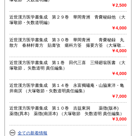
￥2,500
近世漢方医学書集成 第２９巻 華岡青洲 青嚢秘録他 （大
塚敬節・矢数道明編）
￥4,000
近世漢方医学書集成 第３０巻 華岡青洲 青嚢秘録 丸
散方 春林軒膏方 貼膏攷 瘍科方筌 撮要方筌 （大塚敬
節 矢数道明 責任編集）
￥4,000
近世漢方医学書集成 第１巻 田代三喜 三帰廻翁医書 （大
塚敬節， 矢数道明 責任編集）
￥4,000
近世漢方医学書集成 第１４巻 永富獨嘯庵・山脇東洋・亀
井南溟 （大塚敬節・矢数道明責任編集）
￥7,000
近世漢方医学書集成 第１０巻 吉益東洞 薬徴(版本)
薬徴(異本) 薬徴(南涯本) （大塚敬節 矢数道明 責任編集）
￥3,000
全ての新着情報