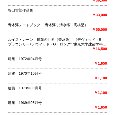
￥38,500
す。電話、FAX、メール、LINE、ホームページ等、いずれか
の方法にてお気軽にお問い合わせ下さい。
谷口吉郎作品集
￥33,000
TEL:03-3291-1338 FAX:03-3291-1340 E-
MAIL:furuhon@nanyodo.co.jp
青木淳ノートブック （青木淳","清水穣","高橋堅）
￥55,000
お問い合わせいただく際にお伝えいただきたい内容は以下の
とおりです。
「本のジャンル(雑誌・単行本・作品集・洋書など)」
ルイス・カーン 建築の世界（普及版） （デヴィッド・B・
「何冊くらいあるのか(ダンボール箱で何箱か?)」
ブラウンリー+デヴィッド・G・ロング","東京大学建築学科香
「本の状態(蔵印、書込み、破れ等)」
山研究室）
￥16,500
事前にリストなどを作成してお送りいただけますと、無料で
お見積りいたします。本棚や書籍の背表紙の写真でも結構で
建築 1972年04月号
す。最終的な当社の買取価格の決定は現物を見てからとなり
￥1,650
ます。
建築 1970年10月号
取り扱い分野
￥1,100
-
建築 1973年09月号
￥1,100
建築 1969年03月号
￥1,650