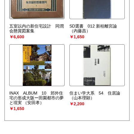
五室以内の新住宅設計 同潤
SD選書 012 新桂離宮論
会懸賞図案集
（内藤昌）
￥6,600
￥1,650
INAX ALBUM 10 郊外住
住まい学大系 54 住居論
宅の形成大阪ー田園都市の夢
（山本理顕）
と現実
（安田孝）
￥2,200
￥1,650