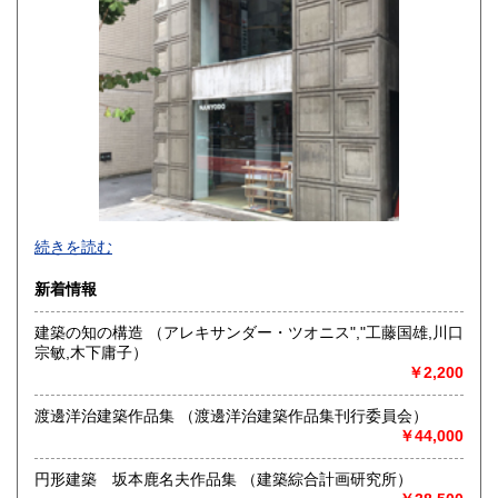
熊本県
大分県
1,100円
1,100円
宮崎県
鹿児島県
1,100円
1,100円
沖縄県
2,200円
当店は建築書籍専門店です。
続きを読む
建築関係であれば、新刊、古書、洋書、雑誌、すべて取り揃
えております。
新着情報
沿線名：都営新宿・三田線 東京メトロ半蔵門線
建築の知の構造 （アレキサンダー・ツオニス","工藤国雄,川口
最寄駅：神保町
宗敏,木下庸子）
営業時間：12時-18時
￥2,200
定休日：木・日・祝祭日
渡邊洋治建築作品集 （渡邊洋治建築作品集刊行委員会）
書籍の買取について
￥44,000
当店では事務所移転、お引越し、蔵書の処分等、お客様のご
不要になった書籍を買取しております。建築関係の作品集、
円形建築 坂本鹿名夫作品集 （建築綜合計画研究所）
雑誌、洋書、単行本、展覧会カタログなど、お引取り致しま