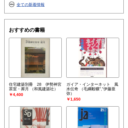
全ての新着情報
おすすめの書籍
住宅建築別冊 28 伊勢神宮
ガイア・インターネット 風
茶室・霽月
（和風建築社）
水伝奇
（毛綱毅曠","伊藤亜
弥）
￥4,400
￥1,650