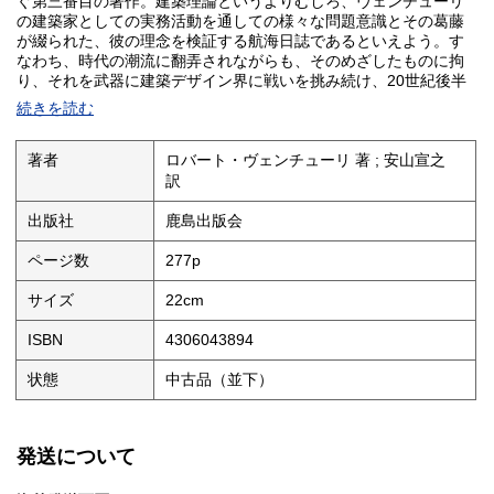
ぐ第三番目の著作。建築理論というよりむしろ、ヴェンチューリ
の建築家としての実務活動を通しての様々な問題意識とその葛藤
が綴られた、彼の理念を検証する航海日誌であるといえよう。す
なわち、時代の潮流に翻弄されながらも、そのめざしたものに拘
り、それを武器に建築デザイン界に戦いを挑み続け、20世紀後半
を生き抜いた一人の建築家の生々しい生き様の記録であるという
続きを読む
べきであろう。また、一部、ドニーズ・スコット・ブラウンとの
共著もあるが、80年代から90年代後半に行われた講演や雑誌の原
稿等の集大成である。
著者
ロバート・ヴェンチューリ 著 ; 安山宣之
訳
出版社
鹿島出版会
ページ数
277p
サイズ
22cm
ISBN
4306043894
状態
中古品（並下）
発送について