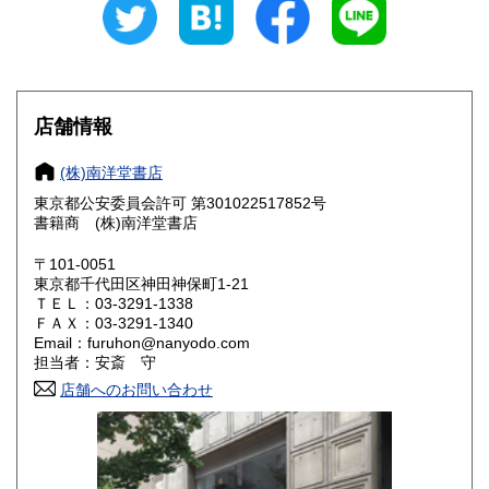
愛知県
三重県
770円
770円
滋賀県
京都府
880円
880円
大阪府
兵庫県
880円
880円
店舗情報
奈良県
和歌山県
880円
880円
(株)南洋堂書店
東京都公安委員会許可 第301022517852号
鳥取県
島根県
990円
990円
書籍商 (株)南洋堂書店
岡山県
広島県
990円
990円
〒101-0051
東京都千代田区神田神保町1-21
ＴＥＬ：03-3291-1338
山口県
徳島県
990円
1,100円
ＦＡＸ：03-3291-1340
Email：furuhon@nanyodo.com
香川県
愛媛県
1,100円
1,100円
担当者：安斎 守
店舗へのお問い合わせ
高知県
福岡県
1,100円
1,100円
佐賀県
長崎県
1,100円
1,100円