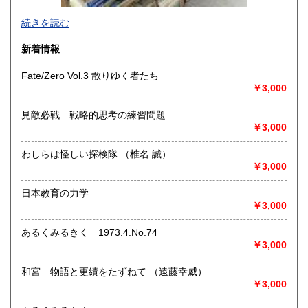
-
続きを読む
沿線名：-
新着情報
最寄駅：-
営業時間：-
Fate/Zero Vol.3 散りゆく者たち
定休日：-
￥3,000
書籍の買取について
見敵必戦 戦略的思考の練習問題
-
￥3,000
わしらは怪しい探検隊 （椎名 誠）
取り扱い分野
￥3,000
総記、哲学宗教、歴史、社会科学、自然科学、美術工芸、国
語国文、外国文学、古典籍、近代文献、趣味、外国書、サブ
日本教育の力学
カルチャー、古書一般（その他）
￥3,000
書籍全般
あるくみるきく 1973.4.No.74
￥3,000
和宮 物語と更績をたずねて （遠藤幸威）
￥3,000