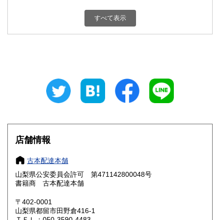
新潟県
富山県
800円
800円
すべて表示
石川県
福井県
800円
800円
山梨県
長野県
800円
800円
岐阜県
静岡県
800円
800円
愛知県
三重県
800円
800円
滋賀県
京都府
800円
800円
大阪府
兵庫県
800円
800円
店舗情報
奈良県
和歌山県
800円
800円
古本配達本舗
山梨県公安委員会許可 第471142800048号
鳥取県
島根県
800円
800円
書籍商 古本配達本舗
岡山県
広島県
800円
800円
〒402-0001
山梨県都留市田野倉416-1
ＴＥＬ：050-3590-4483
山口県
徳島県