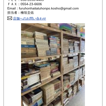
800円
800円
ＦＡＸ：0554-23-6606
Email：furuhonhaitatuhonpo.kosho@gmail.com
香川県
愛媛県
800円
800円
担当者：檜垣圭佑
店舗へのお問い合わせ
高知県
福岡県
800円
800円
佐賀県
長崎県
800円
800円
熊本県
大分県
800円
800円
宮崎県
鹿児島県
800円
800円
沖縄県
1,500円