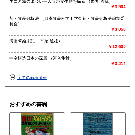
ネコと魚の出会いー人間の食生態を探る （西丸 震哉）
￥3,904
新・食品分析法 （日本食品科学工学会新・食品分析法編集委
員会）
￥3,050
海援隊始末記 （平尾 道雄）
￥12,605
中空構造日本の深層 （河合隼雄）
￥3,214
全ての新着情報
おすすめの書籍