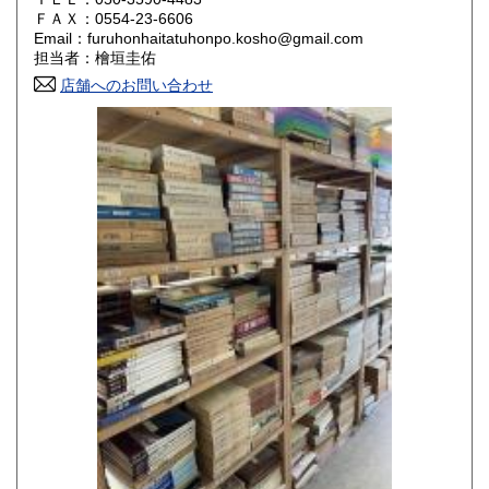
800円
800円
ＦＡＸ：0554-23-6606
Email：furuhonhaitatuhonpo.kosho@gmail.com
香川県
愛媛県
800円
800円
担当者：檜垣圭佑
店舗へのお問い合わせ
高知県
福岡県
800円
800円
佐賀県
長崎県
800円
800円
熊本県
大分県
800円
800円
宮崎県
鹿児島県
800円
800円
沖縄県
1,500円