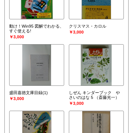
動け！Win95 図解でわかる、
クリスマス・カロル
すぐ使える!
￥3,000
￥3,000
盛田嘉徳文庫目録(1)
しぜん キンダーブック や
さいのはな 5
（斎藤光一）
￥3,000
￥3,000