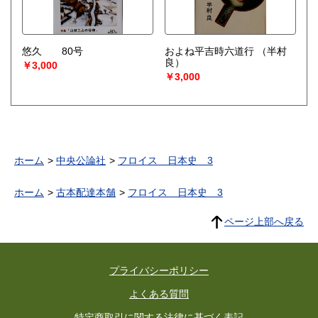
悠久 80号
およね平吉時六道行
（半村
良）
￥3,000
￥3,000
ホーム
中央公論社
フロイス 日本史 3
ホーム
古本配達本舗
フロイス 日本史 3
ページ上部へ戻る
プライバシーポリシー
よくある質問
特定商取引に関する法律に基づく表記