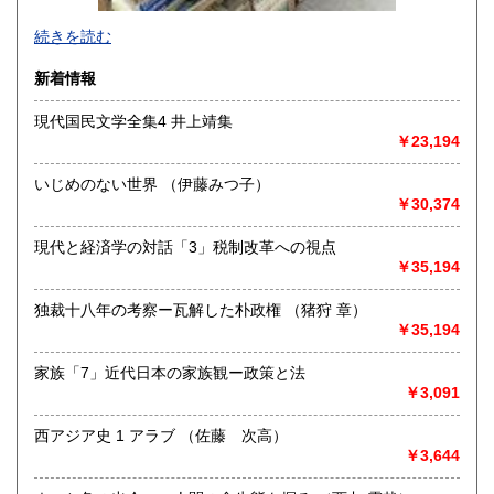
-
続きを読む
沿線名：-
新着情報
最寄駅：-
営業時間：-
現代国民文学全集4 井上靖集
定休日：-
￥23,194
書籍の買取について
いじめのない世界 （伊藤みつ子）
-
￥30,374
現代と経済学の対話「3」税制改革への視点
取り扱い分野
￥35,194
総記、哲学宗教、歴史、社会科学、自然科学、美術工芸、国
語国文、外国文学、古典籍、近代文献、趣味、外国書、サブ
独裁十八年の考察ー瓦解した朴政権 （猪狩 章）
カルチャー、古書一般（その他）
￥35,194
書籍全般
家族「7」近代日本の家族観ー政策と法
￥3,091
西アジア史 1 アラブ （佐藤 次高）
￥3,644