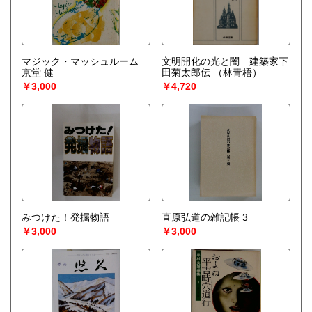
マジック・マッシュルーム
文明開化の光と闇 建築家下
京堂 健
田菊太郎伝
（林青梧）
￥3,000
￥4,720
みつけた！発掘物語
直原弘道の雑記帳 3
￥3,000
￥3,000