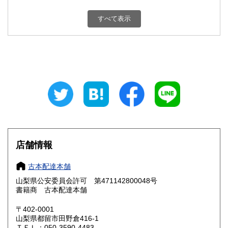
新潟県
富山県
800円
800円
すべて表示
石川県
福井県
800円
800円
山梨県
長野県
800円
800円
岐阜県
静岡県
800円
800円
愛知県
三重県
800円
800円
滋賀県
京都府
800円
800円
大阪府
兵庫県
800円
800円
店舗情報
奈良県
和歌山県
800円
800円
古本配達本舗
山梨県公安委員会許可 第471142800048号
鳥取県
島根県
800円
800円
書籍商 古本配達本舗
岡山県
広島県
800円
800円
〒402-0001
山梨県都留市田野倉416-1
ＴＥＬ：050-3590-4483
山口県
徳島県