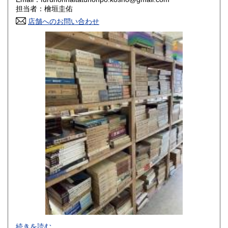
香川県
愛媛県
800円
800円
担当者：檜垣圭佑
店舗へのお問い合わせ
高知県
福岡県
800円
800円
佐賀県
長崎県
800円
800円
熊本県
大分県
800円
800円
宮崎県
鹿児島県
800円
800円
沖縄県
1,500円
-
続きを読む