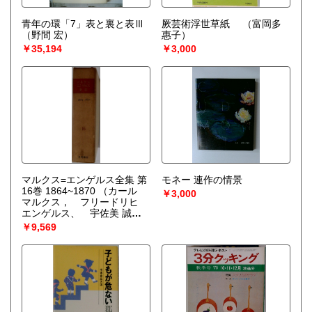
青年の環「7」表と裏と表Ⅲ
厥芸術浮世草紙
（富岡多
（野間 宏）
惠子）
￥35,194
￥3,000
マルクス=エンゲルス全集 第
モネー 連作の情景
16巻 1864~1870
（カール
￥3,000
マルクス， フリードリヒ
エンゲルス、 宇佐美 誠次
郎）
￥9,569