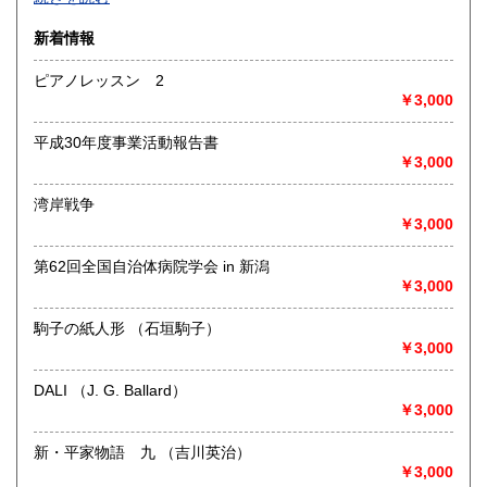
沿線名：-
新着情報
最寄駅：-
営業時間：-
ピアノレッスン 2
定休日：-
￥3,000
書籍の買取について
平成30年度事業活動報告書
-
￥3,000
湾岸戦争
取り扱い分野
￥3,000
総記、哲学宗教、歴史、社会科学、自然科学、美術工芸、国
語国文、外国文学、古典籍、近代文献、趣味、外国書、サブ
第62回全国自治体病院学会 in 新潟
カルチャー、古書一般（その他）
￥3,000
書籍全般
駒子の紙人形 （石垣駒子）
￥3,000
DALI （J. G. Ballard）
￥3,000
新・平家物語 九 （吉川英治）
￥3,000