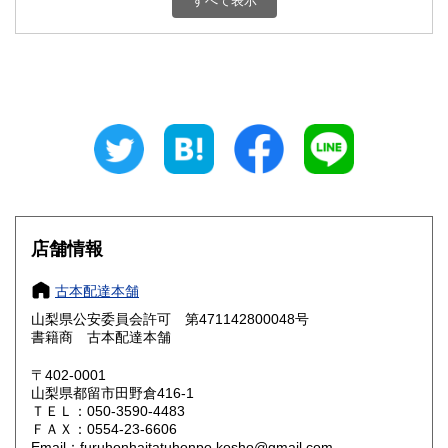
すべて表示
石川県
福井県
800円
800円
山梨県
長野県
800円
800円
岐阜県
静岡県
800円
800円
愛知県
三重県
800円
800円
滋賀県
京都府
800円
800円
大阪府
兵庫県
800円
800円
店舗情報
奈良県
和歌山県
800円
800円
古本配達本舗
山梨県公安委員会許可 第471142800048号
鳥取県
島根県
800円
800円
書籍商 古本配達本舗
岡山県
広島県
800円
800円
〒402-0001
山梨県都留市田野倉416-1
ＴＥＬ：050-3590-4483
山口県
徳島県
800円
800円
ＦＡＸ：0554-23-6606
Email：furuhonhaitatuhonpo.kosho@gmail.com