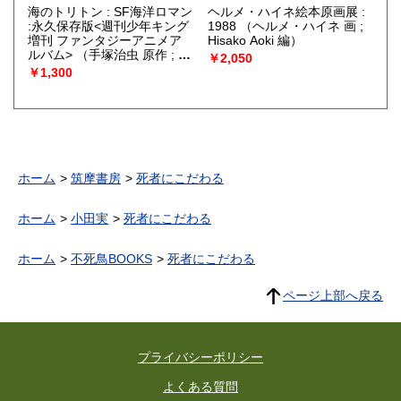
海のトリトン : SF海洋ロマン
ヘルメ・ハイネ絵本原画展 :
:永久保存版<週刊少年キング
1988
（ヘルメ・ハイネ 画 ;
増刊 ファンタジーアニメア
Hisako Aoki 編）
ルバム>
（手塚治虫 原作 ; 西
￥2,050
崎義展 企画・構成）
￥1,300
ホーム
筑摩書房
死者にこだわる
ホーム
小田実
死者にこだわる
ホーム
不死鳥BOOKS
死者にこだわる
ページ上部へ戻る
プライバシーポリシー
よくある質問