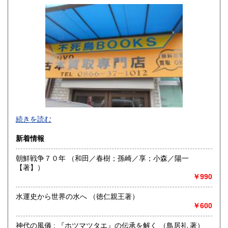
岡山県
広島県
300円
300円
山口県
徳島県
300円
300円
香川県
愛媛県
300円
300円
高知県
福岡県
300円
300円
佐賀県
長崎県
300円
300円
不死鳥BOOKSでは、書籍だけでなくCD、DVD、レコード、
熊本県
大分県
300円
300円
続きを読む
ゲーム、おもちゃ、骨董品まであらゆるものの買い取りがで
きます。店主が、日本全国買取にお伺いいたします。お気軽
宮崎県
鹿児島県
新着情報
300円
300円
にお問い合わせください。出張費は、無料です。
朝鮮戦争７０年 （和田／春樹；孫崎／享；小森／陽一
沖縄県
300円
沿線名：伯備線・桃太郎線(吉備線)
【著】）
最寄駅：総社駅
￥990
営業時間：9時から17時
定休日：年中無休
水運史から世界の水へ （徳仁親王著）
￥600
書籍の買取について
不死鳥BOOKSでは、書籍だけでなくCD、DVD、レコード、
神代の風儀 : 『ホツマツタエ』の伝承を解く （鳥居礼 著）