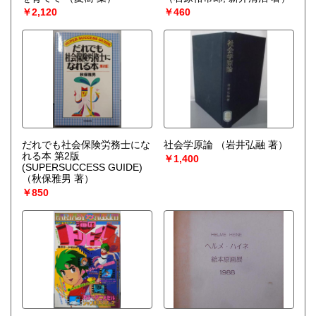
￥2,120
￥460
だれでも社会保険労務士にな
社会学原論
（岩井弘融 著）
れる本 第2版
￥1,400
(SUPERSUCCESS GUIDE)
（秋保雅男 著）
￥850