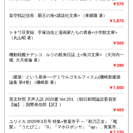
ゲーム、おもちゃ、骨董品まであらゆるものの買い取りがで
￥570
きます。店主が、日本全国買取にお伺いいたします。お気軽
にお問い合わせください。出張費は、無料です。
架空戦記信長 : 覇王の海<講談社文庫> （東郷隆 著）
￥1,870
取り扱い分野
トキワ荘実録 : 手塚治虫と漫画家たちの青春<小学館文庫>
哲学宗教、歴史、社会科学、自然科学、美術工芸、趣味、外
（丸山昭 著）
国書、サブカルチャー、古書一般（その他）
￥500
オールジャンル
機動戦艦ナデシコ : ルリの航海日誌 上<角川文庫> （大河内一
楼, 大月俊倫 著）
￥390
〈建築〉という基体──デミウルゴモルフィスム(磯崎新建築
論集 第4巻) （磯崎新 著）
￥7,500
英文対照 天声人語 2020夏 Vol.201 （朝日新聞論説委員室
【編】；国際発信部【訳】）
￥400
ユリイカ 2020年3月号 特集=青葉市子 ─『剃刀乙女』『檻
髪』『うたびこ』『0』『マホロボシヤ』『qp』…青葉市子
の10年─ （青葉市子 (著)、吉増剛造 (著)、大貫妙子(著)、飴
￥2,220