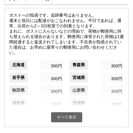
ポストへの投函です。追跡番号はありません。
週末と祝日には配達がおこなわれません。平日であれば、通
常、出荷から2～3日程度での到着となります。
まれに、ポストに入らないなどの理由で、荷物が郵便局に持
ち替えられる場合があります。郵便局に保管された荷物は1週
間経過すると返送されてしまいます。不在表が投函されてい
た場合は、お早めに最寄りの郵便局にお問い合わせくださ
い。
北海道
青森県
300円
300円
岩手県
宮城県
300円
300円
秋田県
山形県
300円
300円
福島県
茨城県
300円
300円
栃木県
群馬県
300円
300円
すべて表示
埼玉県
千葉県
300円
300円