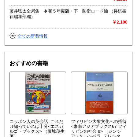
屋法水 (著)、三宅純 (著)、小林武史(著)、細野晴臣 (著)、菅
野よう子 (著)、吉本ばなな(著)、七尾旅人 (著)、他）
藤井聡太全局集 令和５年度版・下 防衛ロード編 （将棋書
籍編集部編）
￥2,100
全ての新着情報
おすすめの書籍
ニッポン人の英会話 :これだ
フィリピン大衆文化への招待
け知っていれば十分<エスカ
<東南アジアブックス67 フィ
ルゴ・ブックス>
（藤城茂生
リピンの社会 8>
（シンシ
著）
ア・N.ルンベラ, テレシタ・