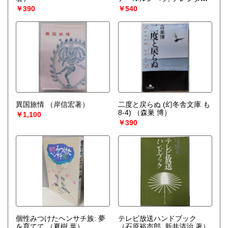
G.マセダ 編 ;福永敬 編訳）
￥390
￥540
異国旅情
（岸信宏著）
二度と戻らぬ (幻冬舎文庫 も
8-4)
（森巣 博）
￥1,100
￥390
個性みつけたヘンサチ族: 夢
テレビ放送ハンドブック
を育てて
（夏樹 葉）
（石原裕市郎, 新井清治 著）