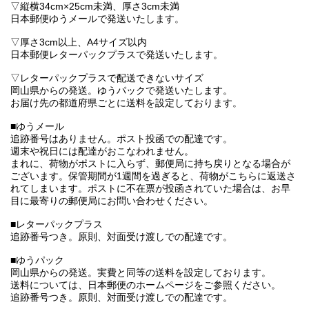
▽縦横34cm×25cm未満、厚さ3cm未満
日本郵便ゆうメールで発送いたします。
▽厚さ3cm以上、A4サイズ以内
日本郵便レターパックプラスで発送いたします。
▽レターパックプラスで配送できないサイズ
岡山県からの発送。ゆうパックで発送いたします。
お届け先の都道府県ごとに送料を設定しております。
■ゆうメール
追跡番号はありません。ポスト投函での配達です。
週末や祝日には配達がおこなわれません。
まれに、荷物がポストに入らず、郵便局に持ち戻りとなる場合が
ございます。保管期間が1週間を過ぎると、荷物がこちらに返送さ
れてしまいます。ポストに不在票が投函されていた場合は、お早
目に最寄りの郵便局にお問い合わせください。
■レターパックプラス
追跡番号つき。原則、対面受け渡しでの配達です。
■ゆうパック
岡山県からの発送。実費と同等の送料を設定しております。
送料については、日本郵便のホームページをご参照ください。
追跡番号つき。原則、対面受け渡しでの配達です。