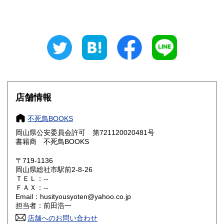
東京都
神奈川県
300円
300円
新潟県
富山県
300円
300円
石川県
福井県
300円
300円
山梨県
長野県
300円
300円
店舗情報
岐阜県
静岡県
300円
300円
不死鳥BOOKS
愛知県
三重県
300円
300円
岡山県公安委員会許可 第721120020481号
書籍商 不死鳥BOOKS
滋賀県
京都府
300円
300円
〒719-1136
大阪府
兵庫県
300円
300円
岡山県総社市駅前2-8-26
ＴＥＬ：--
奈良県
和歌山県
ＦＡＸ：--
300円
300円
Email：husityousyoten@yahoo.co.jp
担当者：前田浩一
鳥取県
島根県
300円
300円
店舗へのお問い合わせ