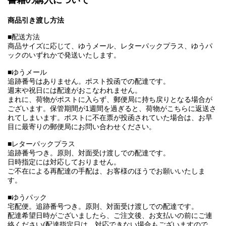
書籍の購入について
商品引き渡し方法
■配送方法
商品サイズに応じて、ゆうメール、レターパックプラス、ゆうパ
ックのいずれかで発送いたします。
■ゆうメール
追跡番号はありません。ポスト投函での配達です。
週末や祝日には配達がおこなわれません。
まれに、荷物がポストに入らず、郵便局に持ち戻りとなる場合が
ございます。保管期間が1週間を過ぎると、荷物がこちらに返送さ
れてしまいます。ポストに不在票が投函されていた場合は、お早
目に最寄りの郵便局にお問い合わせください。
■レターパックプラス
追跡番号つき。原則、対面受け渡しでの配達です。
日時指定には対応しておりません。
ご不在による再配達の手配は、お客様のほうでお願いいたしま
す。
■ゆうパック
宅配便。追跡番号つき。原則、対面受け渡しでの配達です。
配達希望日時がございましたら、ご注文後、お支払いの前にご連
絡ください(配達指定日は、対応できない場合もございますので、