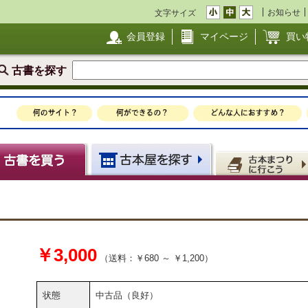
お知らせ
文字サイズ
会員登録
マイページ
買い
古書を探す
￥3,000
（送料：￥680 ～ ￥1,200）
状態
中古品（良好）