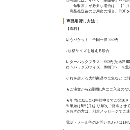
◎商品には、すべて「納品書」を同封
「領収書」が必要な場合は、【ご注
商品発送後のご用命の場合、PDFを
商品引渡し方法：
【送料】
ゆうパケット 全国一律 350円
↓規格サイズを超える場合
レターパックプラス 680円(配送料60
ゆうパック60サイズ 800円〜 ※北
それを超える大型商品や全集などは別
★ご注文から2週間以内にご入金のな
★年内は31日(水)午前中までご発送
※年始は5日(月)より順次ご発送させ
お急ぎの方は、別途メッセージでご連
電話・メール等のお問い合わせは1月5