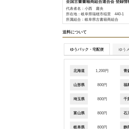
全国古書書籍商組合連合会 登録情
代表者名：小西 庸央
所在地：岐阜県瑞穂市稲里 440-1
所属組合：岐阜県古書籍商組合
送料について
ゆうパック・宅配便
ゆう
北海道
1,200円
青
山形県
800円
福
埼玉県
800円
千
富山県
800円
石
岐阜県
800円
静