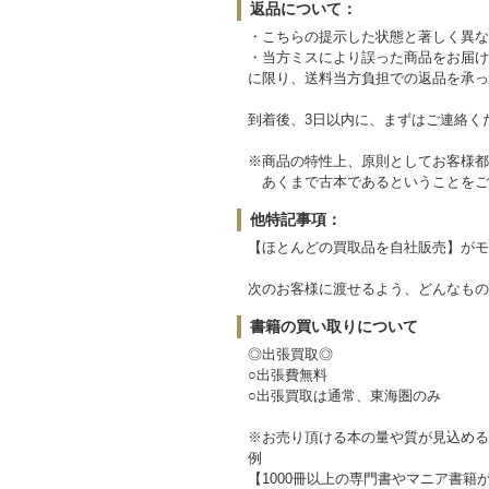
返品について：
・こちらの提示した状態と著しく異な
・当方ミスにより誤った商品をお届け
に限り、送料当方負担での返品を承っ
到着後、3日以内に、まずはご連絡く
※商品の特性上、原則としてお客様都
あくまで古本であるということをご
他特記事項：
【ほとんどの買取品を自社販売】がモ
次のお客様に渡せるよう、どんなもの
書籍の買い取りについて
◎出張買取◎
○出張費無料
○出張買取は通常、東海圏のみ
※お売り頂ける本の量や質が見込める
例
【1000冊以上の専門書やマニア書籍