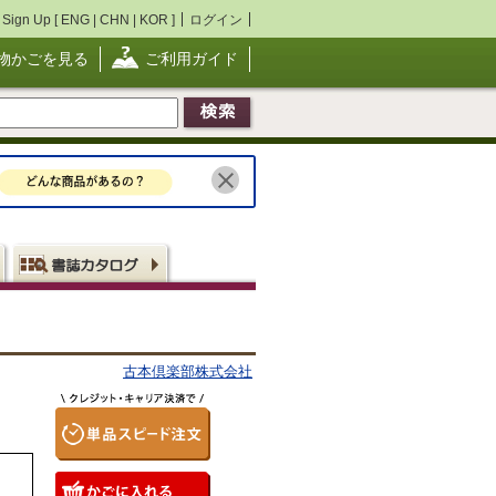
Sign Up [
ENG
|
CHN
|
KOR
]
ログイン
物かごを見る
ご利用ガイド
古本倶楽部株式会社