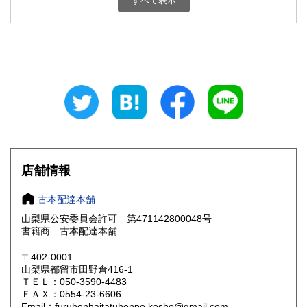
すべて表示
石川県
福井県
800円
800円
山梨県
長野県
800円
800円
岐阜県
静岡県
800円
800円
愛知県
三重県
800円
800円
滋賀県
京都府
800円
800円
大阪府
兵庫県
800円
800円
店舗情報
奈良県
和歌山県
800円
800円
古本配達本舗
山梨県公安委員会許可 第471142800048号
鳥取県
島根県
800円
800円
書籍商 古本配達本舗
岡山県
広島県
800円
800円
〒402-0001
山梨県都留市田野倉416-1
ＴＥＬ：050-3590-4483
山口県
徳島県
800円
800円
ＦＡＸ：0554-23-6606
Email：furuhonhaitatuhonpo.kosho@gmail.com