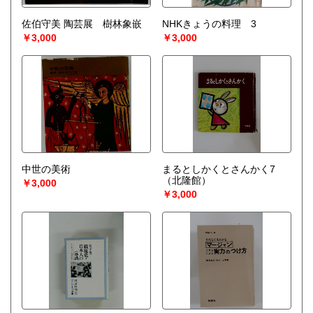
佐伯守美 陶芸展 樹林象嵌
NHKきょうの料理 3
￥3,000
￥3,000
中世の美術
まるとしかくとさんかく7
（北隆館）
￥3,000
￥3,000