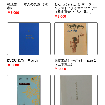
戦後史・日本人の意識
（乾
わたしにもわかる マージャ
孝）
ンテストによる実力のつけ方
（横山竜介 ・ 大村 元共）
￥3,000
￥3,000
EVERYDAY French
深夜帯紙じゃぞうし part 2
（五木寛之）
￥3,000
￥3,000