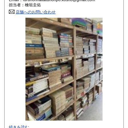
香川県
愛媛県
800円
800円
担当者：檜垣圭佑
店舗へのお問い合わせ
高知県
福岡県
800円
800円
佐賀県
長崎県
800円
800円
熊本県
大分県
800円
800円
宮崎県
鹿児島県
800円
800円
沖縄県
1,500円
-
続きを読む