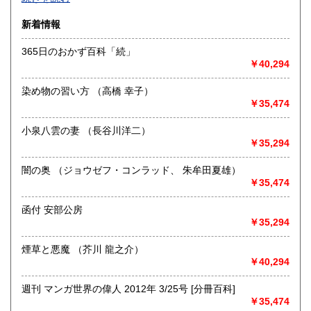
沿線名：-
新着情報
最寄駅：-
営業時間：-
365日のおかず百科「続」
定休日：-
￥40,294
書籍の買取について
染め物の習い方 （高橋 幸子）
-
￥35,474
小泉八雲の妻 （長谷川洋二）
取り扱い分野
￥35,294
総記、哲学宗教、歴史、社会科学、自然科学、美術工芸、国
語国文、外国文学、古典籍、近代文献、趣味、外国書、サブ
闇の奥 （ジョウゼフ・コンラッド、 朱牟田夏雄）
カルチャー、古書一般（その他）
￥35,474
書籍全般
函付 安部公房
￥35,294
煙草と悪魔 （芥川 龍之介）
￥40,294
週刊 マンガ世界の偉人 2012年 3/25号 [分冊百科]
￥35,474