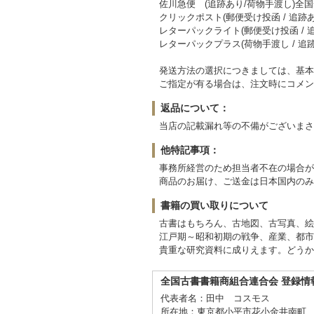
佐川急便 (追跡あり/荷物手渡し)全国一
クリックポスト(郵便受け投函 / 追跡あ
レターパックライト(郵便受け投函 / 
レターパックプラス(荷物手渡し / 追
発送方法の選択につきましては、基本
ご指定が有る場合は、注文時にコメン
返品について：
当店の記載漏れ等の不備がございまさ
他特記事項：
事務所経営のため担当者不在の場合が
商品のお届け、ご送金は日本国内のみ
書籍の買い取りについて
古書はもちろん、古地図、古写真、絵
江戸期～昭和初期の戦争、産業、都市
貴重な研究資料に成りえます。どうか
全国古書書籍商組合連合会 登録情
代表者名：田中 コスモス
所在地：東京都小平市花小金井南町 2-