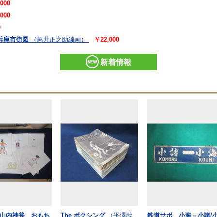
000
000
0
兵庫市街図
（鳥井正之助編画）
￥22,000
新着情報
山内神斧 おもち
The ボクシング
（平澤武
鉄道サボ 小海⇔小諸/