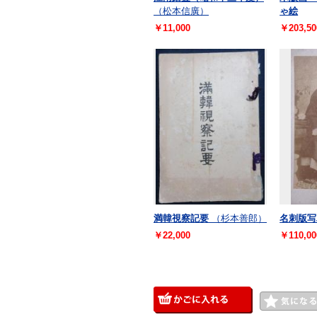
（松本信廣）
ゃ絵
￥11,000
￥203,50
満韓視察記要
（杉本善郎）
名刺版写
￥22,000
￥110,00