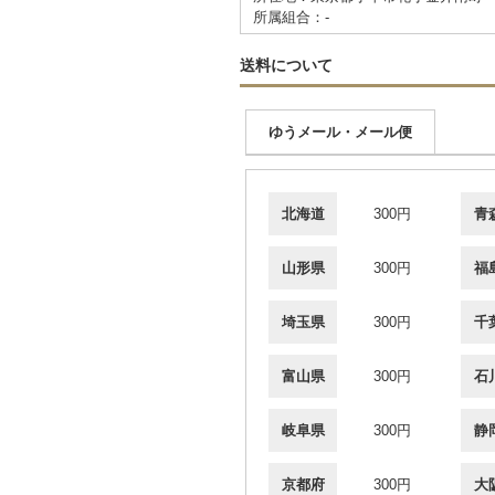
所属組合：-
送料について
ゆうメール・メール便
北海道
300円
青
山形県
300円
福
埼玉県
300円
千
富山県
300円
石
岐阜県
300円
静
京都府
300円
大