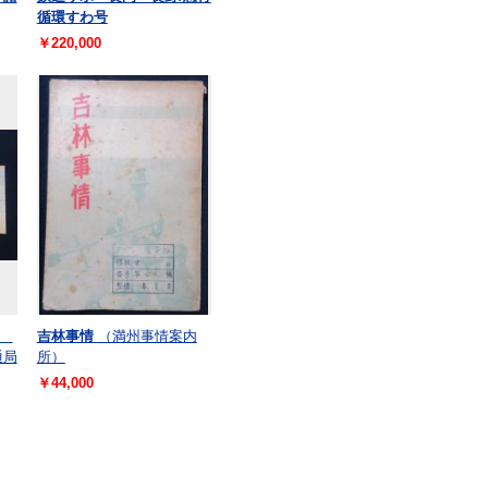
循環すわ号
￥220,000
橋
吉林事情
（満州事情案内
通局
所）
￥44,000