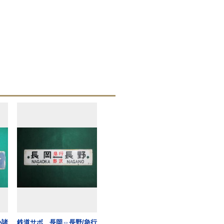
小諸
鉄道サボ 長岡⇔長野/急行