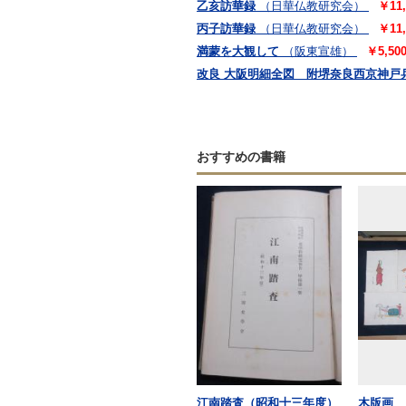
乙亥訪華録
（日華仏教研究会）
￥11,
丙子訪華録
（日華仏教研究会）
￥11,
満蒙を大観して
（阪東宣雄）
￥5,50
改良 大阪明細全図 附堺奈良西京神戸
おすすめの書籍
江南踏査（昭和十三年度）
木版画 