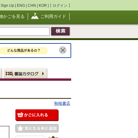
Sign Up [
ENG
|
CHN
|
KOR
]
ログイン
物かごを見る
ご利用ガイド
秋桜書店