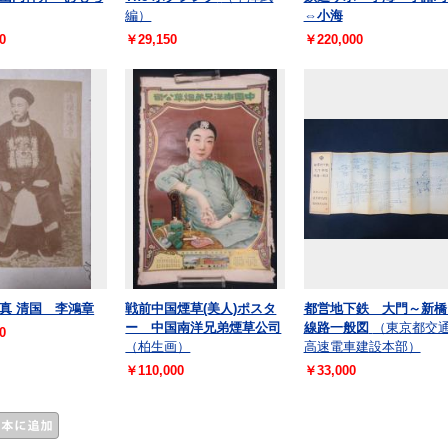
編）
⇔小海
0
￥29,150
￥220,000
真 清国 李鴻章
戦前中国煙草(美人)ポスタ
都営地下鉄 大門～新
ー 中国南洋兄弟煙草公司
線路一般図
（東京都交
0
（柏生画）
高速電車建設本部）
￥110,000
￥33,000