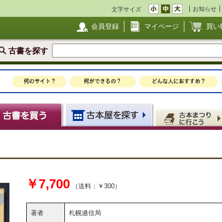
お知らせ
文字サイズ
会員登録
マイページ
買い
古書を探す
￥7,700
（送料：￥300）
著者
札幌逓信局