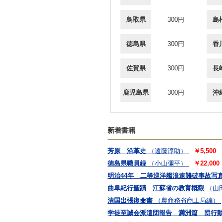
鳥取県
300円
島
徳島県
300円
香
佐賀県
300円
長
鹿児島県
300円
沖
新着書籍
芳原 沿革史
（遠藤淳助）
￥5,500
徳島県職員録
（小山彌平）
￥22,000
明治44年 二等巡洋艦浪速難破事故写
曲阜紀行聖蹟 江蘇省の教育概觀
（山
清国出張復命書
（農商務省商工局編）
学徒至誠会派遣団報告 満洲篇 団行