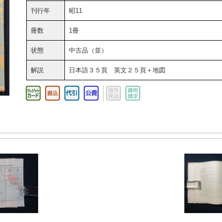
刊行年
昭11
冊数
1冊
状態
中古品（並）
解説
日本語３５頁 英文２５頁＋地図