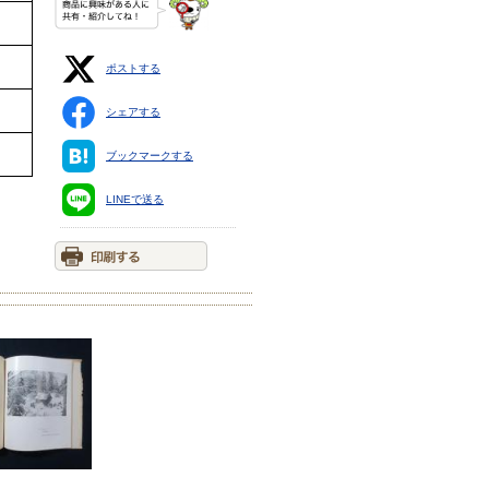
ポストする
シェアする
ブックマークする
LINEで送る