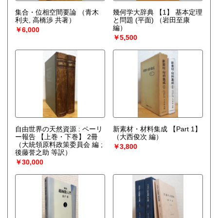
集合・位相空間要論
（青木
幾何学大辞典 【1】 基本定理
利夫, 高橋渉 共著）
と問題 (平面)
（岩田至康
編）
￥6,000
￥5,500
自由世界の天然資源 : ペーリ
新素材・材料集成 【Part 1】
ー報告 【上巻・下巻】 2冊
（大西俊次 編）
（大統領原料政策委員会 編 ;
￥3,800
後藤誉之助 等訳）
￥30,000