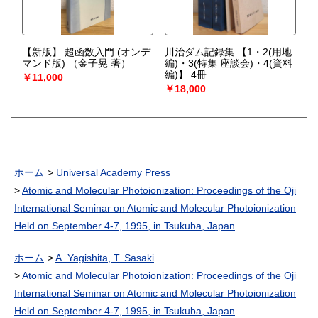
【新版】 超函数入門 (オンデ
川治ダム記録集 【1・2(用地
マンド版)
（金子晃 著）
編)・3(特集 座談会)・4(資料
編)】 4冊
￥11,000
￥18,000
ホーム
Universal Academy Press
Atomic and Molecular Photoionization: Proceedings of the Oji
International Seminar on Atomic and Molecular Photoionization
Held on September 4-7, 1995, in Tsukuba, Japan
ホーム
A. Yagishita, T. Sasaki
Atomic and Molecular Photoionization: Proceedings of the Oji
International Seminar on Atomic and Molecular Photoionization
Held on September 4-7, 1995, in Tsukuba, Japan