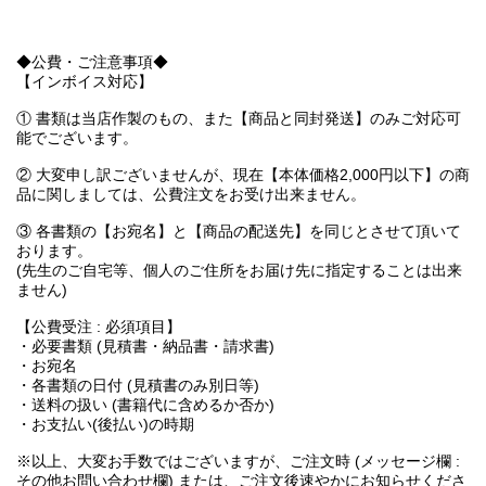
◆公費・ご注意事項◆
【インボイス対応】
① 書類は当店作製のもの、また【商品と同封発送】のみご対応可
能でございます。
② 大変申し訳ございませんが、現在【本体価格2,000円以下】の商
品に関しましては、公費注文をお受け出来ません。
③ 各書類の【お宛名】と【商品の配送先】を同じとさせて頂いて
おります。
(先生のご自宅等、個人のご住所をお届け先に指定することは出来
ません)
【公費受注 : 必須項目】
・必要書類 (見積書・納品書・請求書)
・お宛名
・各書類の日付 (見積書のみ別日等)
・送料の扱い (書籍代に含めるか否か)
・お支払い(後払い)の時期
※以上、大変お手数ではございますが、ご注文時 (メッセージ欄 :
その他お問い合わせ欄) または、ご注文後速やかにお知らせくださ