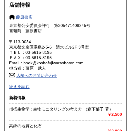
大阪府
兵庫県
300円
300円
店舗情報
奈良県
和歌山県
300円
300円
藤原書店
東京都公安委員会許可 第305471408245号
鳥取県
島根県
300円
300円
書籍商 藤原書店
岡山県
広島県
300円
300円
〒113-0034
東京都文京区湯島2-5-6 清水ビル2F 3号室
ＴＥＬ：03-5615-8195
山口県
徳島県
300円
300円
ＦＡＸ：03-5615-8195
Email：book@koshofujiwarashoten.com
香川県
愛媛県
300円
300円
担当者：藤原 武人
店舗へのお問い合わせ
高知県
福岡県
300円
300円
【通信販売専門 (ご来店不可)】 の古書店です。
続きを読む
※大変申し訳ございませんが、店頭での販売は行っておりま
佐賀県
長崎県
300円
300円
せん。
新着情報
熊本県
大分県
300円
300円
書籍の状態等、ご不明な点・気になる所がございましたら、
指標生物学 : 生物モニタリングの考え方 （森下郁子 著）
Eメール・電話でお気軽にお問い合わせ下さいませ。
￥2,500
宮崎県
鹿児島県
300円
300円
メールアドレス【book@koshofujiwarashoten.com】
高郷の地質と化石
沖縄県
300円
※販売書籍につきまして【お電話でのお問い合わせ】は、現