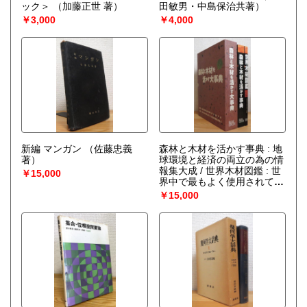
ック＞
（加藤正世 著）
田敏男・中島保治共著）
￥3,000
￥4,000
新編 マンガン
（佐藤忠義
森林と木材を活かす事典 : 地
著）
球環境と経済の両立の為の情
報集大成 / 世界木材図鑑 : 世
￥15,000
界中で最もよく使用されてい
る用途の広い木材150種を厳
￥15,000
選 【2冊 (1函)】