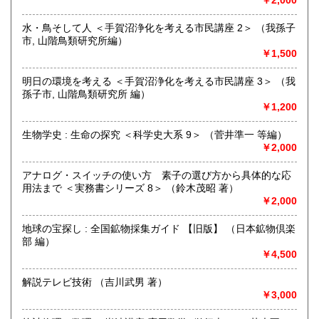
￥2,000
品在庫を確認するためお時間を頂戴いたします。
(お電話折返しでのご対応となります)
水・鳥そして人 ＜手賀沼浄化を考える市民講座 2＞ （我孫子
市, 山階鳥類研究所編）
沿線名：JR中央線・総武線・東京メトロ丸ノ内線
￥1,500
最寄駅：御茶ノ水駅・本郷三丁目駅
営業時間：【事務所営業・通信販売専門 (ご来店不可)】
明日の環境を考える ＜手賀沼浄化を考える市民講座 3＞ （我
9:00〜17:00 ※買取・仕入れ等で不在の場合がございます
孫子市, 山階鳥類研究所 編）
定休日：水曜日・日曜日・年末年始
￥1,200
書籍の買取について
生物学史 : 生命の探究 ＜科学史大系 9＞ （菅井準一 等編）
￥2,000
自然科学等の学術書・専門書・その他資料買取り致します。
電話・FAX・メール等でお気軽にご相談下さいませ。
アナログ・スイッチの使い方 素子の選び方から具体的な応
出張買取・配送料着払い(当店の支払い)で送って頂くことも
用法まで ＜実務書シリーズ 8＞ （鈴木茂昭 著）
可能でございます。
￥2,000
※お送り頂く場合は必ず事前にご連絡下さいませ。
地球の宝探し : 全国鉱物採集ガイド 【旧版】 （日本鉱物倶楽
取り扱い分野
部 編）
自然科学、外国書、古書一般（その他）
￥4,500
【地球科学(地質・鉱物)・天文学・動物学・植物学・その他
自然科学】
解説テレビ技術 （吉川武男 著）
￥3,000