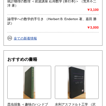
統計物理の数理 ＜岩波講座 応用数学 (単行本)＞ （荒木不二
洋 著）
￥3,100
論理学への数学的手引き （Herbert B. Enderton 著、嘉田 勝
訳）
￥3,000
全ての新着情報
おすすめの書籍
昆虫採集 ＜趣味のハンドブ
水利アスファルト工学
（沢