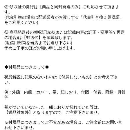
② 領収証の発行は【商品と同封発送のみ】ご対応させて頂きま
す。
(代金引換の場合は配送業者がお渡しする「代金引き換え領収証」
をご利用ください)
③ 商品発送後の領収証請求(または記載内容の訂正・変更等で再送
の場合)は【郵送代】を頂戴致します。
(返信用封筒を当店までお送り下さい)
予めご了承のほどお願い申し上げます。
◆付属品につきまして◆
状態解説に記載のないものは【付属しないもの】とお考え下さ
い。
例 : 外函・内函、カバー、帯、紐しおり、付図・付表、附録・月報
等
帯がついていなかった・紐しおりが切れていた等は、
【返品対象外】となりますので、ご注意下さいませ。
※付属品につきましてご不安がある場合は、ご注文前にお問い合
わせ下さいませ。