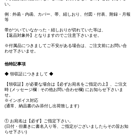
い。
例 : 外函・内函、カバー、帯、紐しおり、付図・付表、附録・月報
等
帯がついていなかった・紐しおりが切れていた等は、
【返品対象外】となりますのでご注意下さいませ。
※付属品につきましてご不安がある場合は、ご注文前にお問い合
わせ下さいませ。
他特記事項
◆ 領収証につきまして ◆
【領収証】が必要な場合は【必ずお宛名をご指定の上】、ご注文
時 (メッセージ欄 : その他お問い合わせ欄) にお知らせ下さいま
せ。
※インボイス対応
(通常、納品書のみ添付し出荷致します)
① お宛名は【必ず】ご指定下さい。
(日付・但書きに書名入り等、ご指定がございましたらその旨お知
らせ下さい)