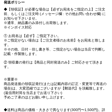
発送ポリシー
◆【領収証】が必要な場合は【必ずお宛名をご指定の上】ご注文
前、もしくはご注文時 (メッセージ欄 : その他お問い合わせ欄) に
お知らせ下さいませ。
※通常、納品書のみ添付し出荷致します。
※インボイス対応
① お宛名は【必ず】ご指定下さい。
※ご指定がない場合は【ご注文者様のお名前】をお宛名と致しま
す。
※その他、日付・但し書き等、ご指定がない場合は当店で判断し
記載・作製致します。
② 領収書の発行は【商品と同封発送のみ】ご対応させて頂きま
す。
※重要※
商品発送後の領収証発行(または記載内容の訂正・変更等で再送の
場合)は、大変恐縮ではございますが【郵送代】を頂戴致します。
(返信用封筒を当店までお送り下さい)
予めご了承のほどお願い申し上げます。
◆送料は商品の価格・大きさで異なります(300円〜1,500円)。詳