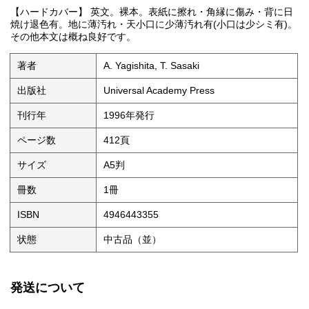
【ハードカバー】 英文。裸本。表紙に擦れ・角縁に傷み・背に日
焼け退色有。地に薄汚れ・天小口に少薄汚れ有(小口は少シミ有)。
その他本文は概ね良好です。
著者
A. Yagishita, T. Sasaki
出版社
Universal Academy Press
刊行年
1996年発行
ページ数
412頁
サイズ
A5判
冊数
1冊
ISBN
4946443355
状態
中古品（並）
発送について