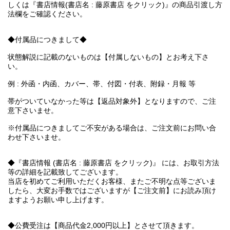
しくは『書店情報(書店名 : 藤原書店 をクリック)』の商品引渡し方
法欄をご確認ください。
◆付属品につきまして◆
状態解説に記載のないものは【付属しないもの】とお考え下さ
い。
例 : 外函・内函、カバー、帯、付図・付表、附録・月報 等
帯がついていなかった等は【返品対象外】となりますので、ご注
意下さいませ。
※付属品につきましてご不安がある場合は、ご注文前にお問い合
わせ下さいませ。
◆『書店情報 (書店名 : 藤原書店 をクリック)』 には、お取引方法
等の詳細を記載致してございます。
当店を初めてご利用いただくお客様、またご不明な点等ございま
したら、大変お手数ではございますが【ご注文前】にお読み頂け
ますようお願い申し上げます。
◆公費受注は【商品代金2,000円以上】とさせて頂きます。