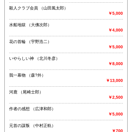
熊本県
大分県
600円
600円
最寄駅：名鉄バス停岩作西30m
殺人クラブ会員 （山田風太郎）
営業時間：-
￥5,000
宮崎県
鹿児島県
定休日：-
600円
600円
水船地獄 （大佛次郎）
書籍の買取について
沖縄県
600円
￥4,000
-
花の首輪 （宇野浩二）
￥5,000
取り扱い分野
歴史、美術工芸、近代文献、趣味、古書一般（その他）
いやらしい神 （北川冬彦）
￥8,000
我一幕物 （森?外）
￥13,000
河鹿 （尾崎士郎）
￥2,500
作者の感想 （広津和郎）
￥5,000
元首の謀叛 （中村正軌）
￥700