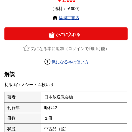
￥1,000
（送料：￥600）
福岡古書店
かごに入れる
気になる本に追加（ログインで利用可能）
気になる本の使い方
解説
初版函ソノシート４枚いり
著者
日本放送教会編
刊行年
昭和42
冊数
１冊
状態
中古品（並）