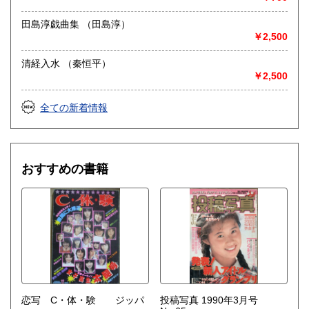
田島淳戯曲集 （田島淳）
￥2,500
清経入水 （秦恒平）
￥2,500
全ての新着情報
おすすめの書籍
恋写 C・体・験 ジッパ
投稿写真 1990年3月号