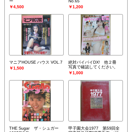
ー
No.65
￥4,500
￥1,200
マニアHOUSE ハウス VOL.7
絶対パイパイDX! 他２冊
写真で確認してください。
￥1,500
￥1,000
THE Sugar ザ・シュガー
甲子園大会1977 第59回全