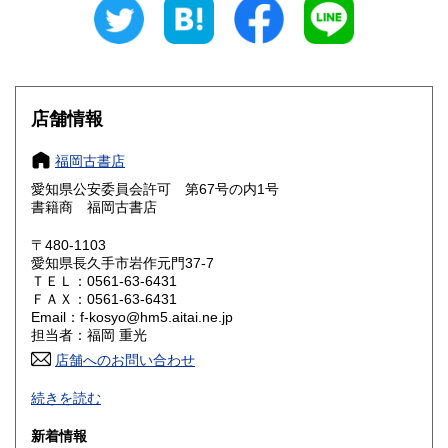
愛知県
三重県
600円
600円
滋賀県
京都府
600円
600円
大阪府
兵庫県
600円
600円
店舗情報
奈良県
和歌山県
600円
600円
福岡古書店
愛知県公安委員会許可 第67号の内1号
鳥取県
島根県
600円
600円
書籍商 福岡古書店
岡山県
広島県
600円
600円
〒480-1103
愛知県長久手市岩作元門37-7
ＴＥＬ：0561-63-6431
山口県
徳島県
600円
600円
ＦＡＸ：0561-63-6431
Email：f-kosyo@hm5.aitai.ne.jp
香川県
愛媛県
600円
600円
担当者：福岡 重光
店舗へのお問い合わせ
高知県
福岡県
600円
600円
古書全般豊富な仕入れ特に近代 現代文学の初版本 漫画・
続きを読む
写真集「アイドル」に力を入れております。
佐賀県
長崎県
600円
600円
新着情報
沿線名：-