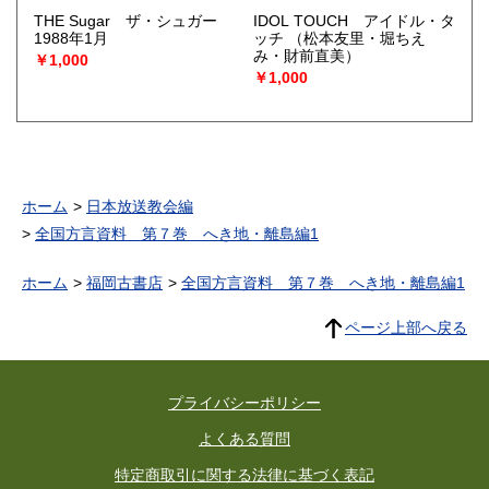
THE Sugar ザ・シュガー
IDOL TOUCH アイドル・タ
1988年1月
ッチ
（松本友里・堀ちえ
み・財前直美）
￥1,000
￥1,000
ホーム
日本放送教会編
全国方言資料 第７巻 へき地・離島編1
ホーム
福岡古書店
全国方言資料 第７巻 へき地・離島編1
ページ上部へ戻る
プライバシーポリシー
よくある質問
特定商取引に関する法律に基づく表記