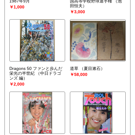
1987年9月
国高等学校野球選手権
（池
田恒夫）
￥1,000
￥3,000
Dragons 50 ファンと歩んだ
道草
（夏目漱石）
栄光の半世紀
（中日ドラゴ
￥58,000
ンズ 編）
￥2,000