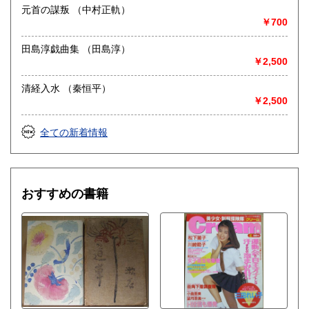
元首の謀叛 （中村正軌）
￥700
田島淳戯曲集 （田島淳）
￥2,500
清経入水 （秦恒平）
￥2,500
全ての新着情報
おすすめの書籍