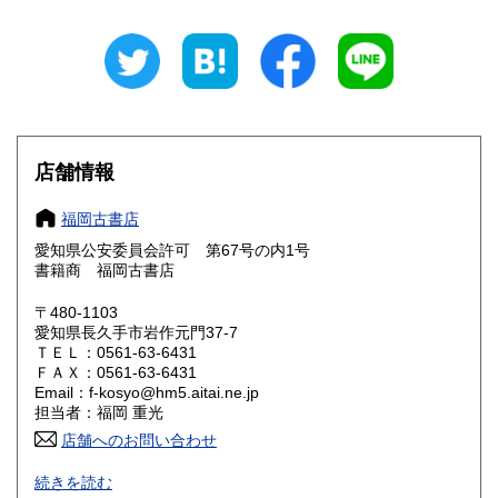
岐阜県
静岡県
600円
600円
愛知県
三重県
600円
600円
滋賀県
京都府
600円
600円
大阪府
兵庫県
600円
600円
店舗情報
奈良県
和歌山県
600円
600円
福岡古書店
愛知県公安委員会許可 第67号の内1号
鳥取県
島根県
600円
600円
書籍商 福岡古書店
岡山県
広島県
600円
600円
〒480-1103
愛知県長久手市岩作元門37-7
ＴＥＬ：0561-63-6431
山口県
徳島県
600円
600円
ＦＡＸ：0561-63-6431
Email：f-kosyo@hm5.aitai.ne.jp
香川県
愛媛県
600円
600円
担当者：福岡 重光
店舗へのお問い合わせ
高知県
福岡県
600円
600円
古書全般豊富な仕入れ特に近代 現代文学の初版本 漫画・
続きを読む
写真集「アイドル」に力を入れております。
佐賀県
長崎県