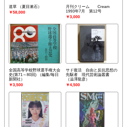
道草
（夏目漱石）
月刊クリーム Cream
1993年7月 第12号
￥58,000
￥3,000
全国高等学校野球選手権大会
サド復活 自由と反抗思想の
史(第71～80回)
（編集/毎日
先駆者 現代芸術論叢書
新聞社）
（澁澤龍彦）
￥3,500
￥4,500