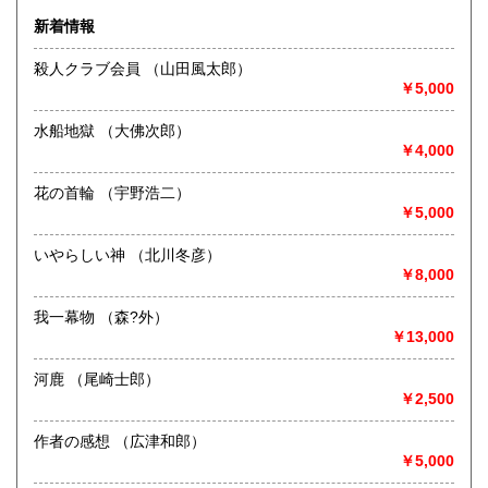
600円
600円
新着情報
沿線名：-
熊本県
大分県
600円
600円
最寄駅：名鉄バス停岩作西30m
殺人クラブ会員 （山田風太郎）
営業時間：-
￥5,000
宮崎県
鹿児島県
定休日：-
600円
600円
水船地獄 （大佛次郎）
書籍の買取について
沖縄県
600円
￥4,000
-
花の首輪 （宇野浩二）
￥5,000
取り扱い分野
歴史、美術工芸、近代文献、趣味、古書一般（その他）
いやらしい神 （北川冬彦）
￥8,000
我一幕物 （森?外）
￥13,000
河鹿 （尾崎士郎）
￥2,500
作者の感想 （広津和郎）
￥5,000