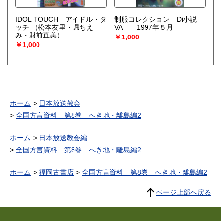
IDOL TOUCH アイドル・タ
制服コレクション Di小説
ッチ
（松本友里・堀ちえ
VA 1997年５月
み・財前直美）
￥1,000
￥1,000
ホーム
日本放送教会
全国方言資料 第8巻 へき地・離島編2
ホーム
日本放送教会編
全国方言資料 第8巻 へき地・離島編2
ホーム
福岡古書店
全国方言資料 第8巻 へき地・離島編2
ページ上部へ戻る