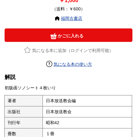
￥1,000
（送料：￥600）
福岡古書店
かごに入れる
気になる本に追加（ログインで利用可能）
気になる本の使い方
解説
初版函ソノシート４枚いり
著者
日本放送教会編
出版社
日本放送教会
刊行年
昭和42
冊数
１冊