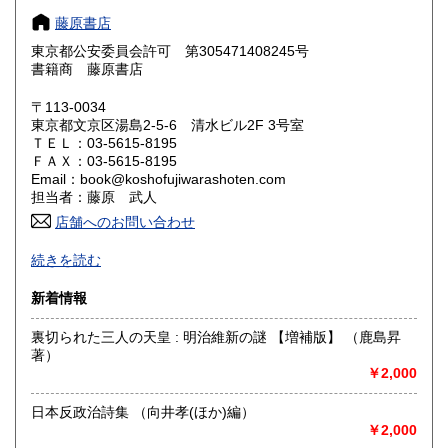
奈良県
和歌山県
300円
300円
藤原書店
東京都公安委員会許可 第305471408245号
鳥取県
島根県
300円
300円
書籍商 藤原書店
岡山県
広島県
300円
300円
〒113-0034
東京都文京区湯島2-5-6 清水ビル2F 3号室
ＴＥＬ：03-5615-8195
山口県
徳島県
300円
300円
ＦＡＸ：03-5615-8195
Email：book@koshofujiwarashoten.com
香川県
愛媛県
300円
300円
担当者：藤原 武人
店舗へのお問い合わせ
高知県
福岡県
300円
300円
【通信販売専門 (ご来店不可)】 の古書店です。
続きを読む
※大変申し訳ございませんが、店頭での販売は行っておりま
佐賀県
長崎県
300円
300円
せん。
新着情報
熊本県
大分県
300円
300円
書籍の状態等、ご不明な点・気になる所がございましたら、
裏切られた三人の天皇 : 明治維新の謎 【増補版】 （鹿島昇
Eメール・電話でお気軽にお問い合わせ下さいませ。
著）
宮崎県
鹿児島県
300円
300円
メールアドレス【book@koshofujiwarashoten.com】
￥2,000
沖縄県
300円
※販売書籍につきまして【お電話でのお問い合わせ】は、現
日本反政治詩集 （向井孝(ほか)編）
品在庫を確認するためお時間を頂戴いたします。
￥2,000
(お電話折返しでのご対応となります)