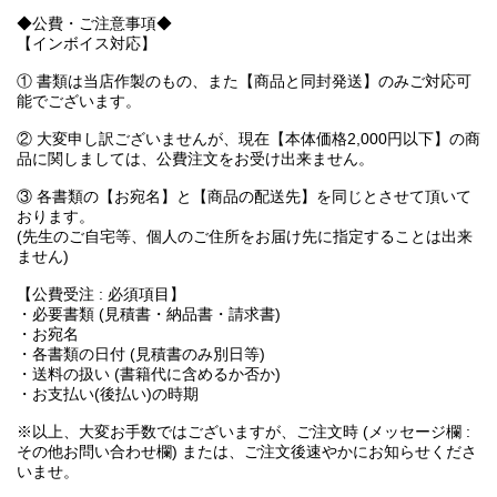
◆公費・ご注意事項◆
【インボイス対応】
① 書類は当店作製のもの、また【商品と同封発送】のみご対応可
能でございます。
② 大変申し訳ございませんが、現在【本体価格2,000円以下】の商
品に関しましては、公費注文をお受け出来ません。
③ 各書類の【お宛名】と【商品の配送先】を同じとさせて頂いて
おります。
(先生のご自宅等、個人のご住所をお届け先に指定することは出来
ません)
【公費受注 : 必須項目】
・必要書類 (見積書・納品書・請求書)
・お宛名
・各書類の日付 (見積書のみ別日等)
・送料の扱い (書籍代に含めるか否か)
・お支払い(後払い)の時期
※以上、大変お手数ではございますが、ご注文時 (メッセージ欄 :
その他お問い合わせ欄) または、ご注文後速やかにお知らせくださ
いませ。