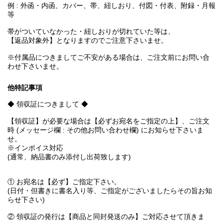
例 : 外函・内函、カバー、帯、紐しおり、付図・付表、附録・月報
等
帯がついていなかった・紐しおりが切れていた等は、
【返品対象外】となりますのでご注意下さいませ。
※付属品につきましてご不安がある場合は、ご注文前にお問い合
わせ下さいませ。
他特記事項
◆ 領収証につきまして ◆
【領収証】が必要な場合は【必ずお宛名をご指定の上】、ご注文
時 (メッセージ欄 : その他お問い合わせ欄) にお知らせ下さいま
せ。
※インボイス対応
(通常、納品書のみ添付し出荷致します)
① お宛名は【必ず】ご指定下さい。
(日付・但書きに書名入り等、ご指定がございましたらその旨お知
らせ下さい)
② 領収証の発行は【商品と同封発送のみ】ご対応させて頂きま