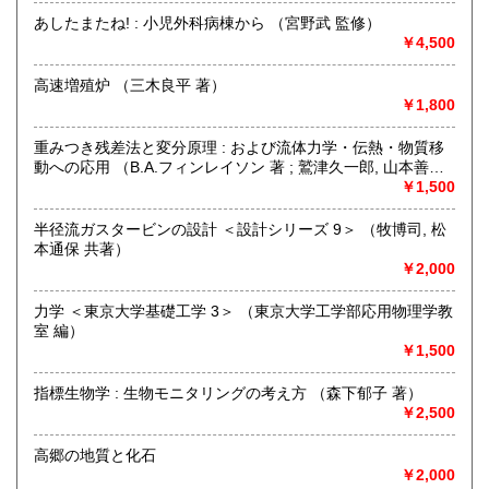
あしたまたね! : 小児外科病棟から （宮野武 監修）
沿線名：JR中央線・総武線・東京メトロ丸ノ内線
￥4,500
最寄駅：御茶ノ水駅・本郷三丁目駅
営業時間：【事務所営業・通信販売専門 (ご来店不可)】
高速増殖炉 （三木良平 著）
9:00〜17:00 ※買取・仕入れ等で不在の場合がございます
￥1,800
定休日：水曜日・日曜日・年末年始
重みつき残差法と変分原理 : および流体力学・伝熱・物質移
書籍の買取について
動への応用 （B.A.フィンレイソン 著 ; 鷲津久一郎, 山本善之,
川井忠彦 共訳）
￥1,500
自然科学等の学術書・専門書・その他資料買取り致します。
電話・FAX・メール等でお気軽にご相談下さいませ。
半径流ガスタービンの設計 ＜設計シリーズ 9＞ （牧博司, 松
出張買取・配送料着払い(当店の支払い)で送って頂くことも
本通保 共著）
可能でございます。
￥2,000
※お送り頂く場合は必ず事前にご連絡下さいませ。
力学 ＜東京大学基礎工学 3＞ （東京大学工学部応用物理学教
取り扱い分野
室 編）
自然科学、外国書、古書一般（その他）
￥1,500
【地球科学(地質・鉱物)・天文学・動物学・植物学・その他
自然科学】
指標生物学 : 生物モニタリングの考え方 （森下郁子 著）
￥2,500
高郷の地質と化石
￥2,000