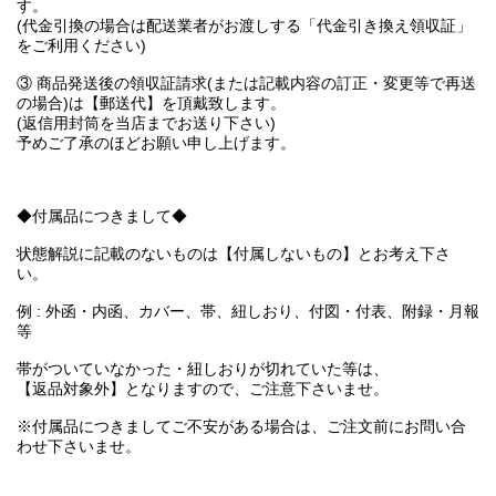
す。
(代金引換の場合は配送業者がお渡しする「代金引き換え領収証」
をご利用ください)
③ 商品発送後の領収証請求(または記載内容の訂正・変更等で再送
の場合)は【郵送代】を頂戴致します。
(返信用封筒を当店までお送り下さい)
予めご了承のほどお願い申し上げます。
◆付属品につきまして◆
状態解説に記載のないものは【付属しないもの】とお考え下さ
い。
例 : 外函・内函、カバー、帯、紐しおり、付図・付表、附録・月報
等
帯がついていなかった・紐しおりが切れていた等は、
【返品対象外】となりますので、ご注意下さいませ。
※付属品につきましてご不安がある場合は、ご注文前にお問い合
わせ下さいませ。