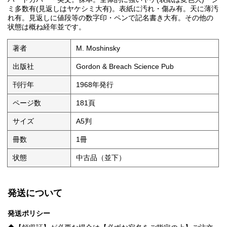
ミ多数有(見返しはヤケシミ大有)。表紙に汚れ・傷み有。天に薄汚
れ有。見返しに値段等の数字印・ペンで記名書き大有。その他の
状態は概ね経年並です。
著者
M. Moshinsky
出版社
Gordon & Breach Science Pub
刊行年
1968年発行
ページ数
181頁
サイズ
A5判
冊数
1冊
状態
中古品（並下）
発送について
発送ポリシー