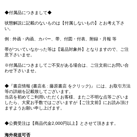
◆付属品につきまして◆
状態解説に記載のないものは【付属しないもの】とお考え下さ
い。
例 : 外函・内函、カバー、帯、付図・付表、附録・月報 等
帯がついていなかった等は【返品対象外】となりますので、ご注
意下さいませ。
※付属品につきましてご不安がある場合は、ご注文前にお問い合
わせ下さいませ。
◆『書店情報 (書店名 : 藤原書店 をクリック)』 には、お取引方法
等の詳細を記載致してございます。
当店を初めてご利用いただくお客様、またご不明な点等ございま
したら、大変お手数ではございますが【ご注文前】にお読み頂け
ますようお願い申し上げます。
◆公費受注は【商品代金2,000円以上】とさせて頂きます。
海外発送可否