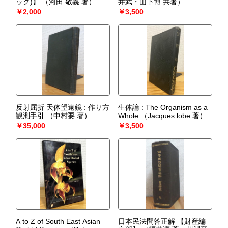
ック)】
（河田 敬義 著）
井武・山下博 共著）
￥2,000
￥3,500
反射屈折 天体望遠鏡 : 作り方
生体論 : The Organism as a
観測手引
（中村要 著）
Whole
（Jacques lobe 著）
￥35,000
￥3,500
A to Z of South East Asian
日本民法問答正解 【財産編