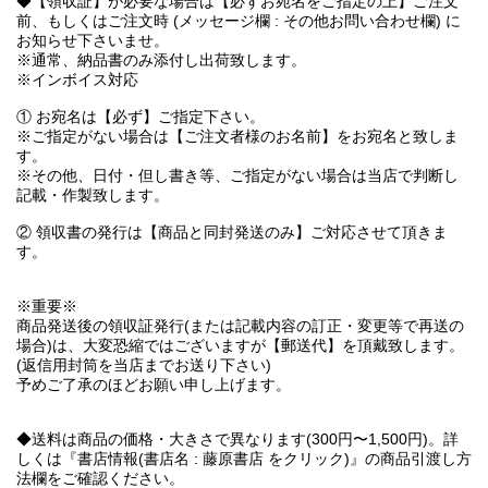
◆【領収証】が必要な場合は【必ずお宛名をご指定の上】ご注文
前、もしくはご注文時 (メッセージ欄 : その他お問い合わせ欄) に
お知らせ下さいませ。
※通常、納品書のみ添付し出荷致します。
※インボイス対応
① お宛名は【必ず】ご指定下さい。
※ご指定がない場合は【ご注文者様のお名前】をお宛名と致しま
す。
※その他、日付・但し書き等、ご指定がない場合は当店で判断し
記載・作製致します。
② 領収書の発行は【商品と同封発送のみ】ご対応させて頂きま
す。
※重要※
商品発送後の領収証発行(または記載内容の訂正・変更等で再送の
場合)は、大変恐縮ではございますが【郵送代】を頂戴致します。
(返信用封筒を当店までお送り下さい)
予めご了承のほどお願い申し上げます。
◆送料は商品の価格・大きさで異なります(300円〜1,500円)。詳
しくは『書店情報(書店名 : 藤原書店 をクリック)』の商品引渡し方
法欄をご確認ください。