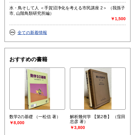
水・鳥そして人 ＜手賀沼浄化を考える市民講座 2＞ （我孫子
市, 山階鳥類研究所編）
￥1,500
全ての新着情報
おすすめの書籍
数学2の基礎
（一松信 著）
解析幾何学 【第2巻】
（窪田
忠彦 著）
￥8,000
￥3,800