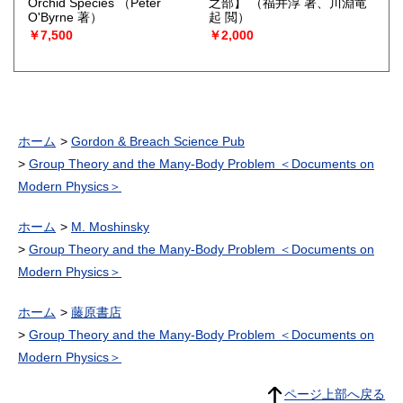
Orchid Species
（Peter
之部】
（福井淳 著、川淵竜
O'Byrne 著）
起 閲）
￥7,500
￥2,000
ホーム
Gordon & Breach Science Pub
Group Theory and the Many-Body Problem ＜Documents on
Modern Physics＞
ホーム
M. Moshinsky
Group Theory and the Many-Body Problem ＜Documents on
Modern Physics＞
ホーム
藤原書店
Group Theory and the Many-Body Problem ＜Documents on
Modern Physics＞
ページ上部へ戻る