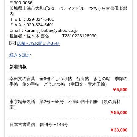
岡山県
広島県
185円
185円
〒300-0036
茨城県土浦市大和町2-1 パティオビル つちうら古書倶楽部
内
山口県
徳島県
185円
185円
ＴＥＬ：029-824-5401
ＦＡＸ：029-824-5401
香川県
愛媛県
185円
185円
Email：kurumijijibaba@yahoo.co.jp
担当者：佐々木 嘉弘 T2810223128930
高知県
福岡県
185円
185円
店舗へのお問い合わせ
-
佐賀県
長崎県
185円
185円
続きを読む
沿線名：JR常磐線
熊本県
大分県
新着情報
185円
185円
最寄駅：土浦駅西口
営業時間：AM10:00〜PM7:00
幸田文の言葉 全6冊／しつけ帖 台所帖 きもの帖 季節の
定休日：水曜日
宮崎県
鹿児島県
185円
185円
手帖 旅の手帖 どうぶつ帖 （幸田文・青木玉編）
￥5,500
書籍の買取について
沖縄県
185円
店頭及び出張買取致します。
東京精華硯譜 第2号〜55号、不揃い四十四冊 （硯の資料
出張買取に関しましては内容・地域にある程度の制限がござ
室）
います。
￥55,000
詳しくは電話・メールにて直接お問い合わせください。
日本古書通信 創刊号〜146号
￥33,000
取り扱い分野