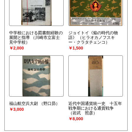
中学校における図書館経験の
ジョイトイ《焔の時代の物
展開と指導
（川崎市立富士
語》
（ヒラオカノフスキ
見中学校）
ー・クラタチェンコ）
￥2,000
￥1,500
福山航空兵大尉
（野口昴）
近代中国通貨統一史 十五年
戦争期における通貨戦争
￥3,000
（岩武 照彦）
￥8,000