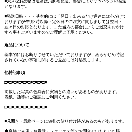
■大きなお品物は通常は飛脚宅配便、都合によりゆうパックの発送
となります。
■発送日時・・・基本的には「翌日」出来るだけ迅速には心がけて
おりますが午後3時以降・定休日のご注文に関しましては翌日・
翌々日の対応となります。また当方の都合によりご迷惑をおかけ
する事もございますのでご理解ご了承ください。
返品について
基本的にはお断りさせていただいておりますが、あらかじめ特記
されていない事項に関するご返品には対処致します。
他特記事項
□■□■□■□■□■□■□■□■□■
掲載した写真の色具合に実物との違いがあるものがあります。
表紙、函等のご確認にご利用ください。
□■□■□■□■□■□■□■□■□■
■見開き・最終ページに値札の貼り付け跡があるのもがあります。
◆直接ご来店・お電話・ファックス等でお問合せいただいた場