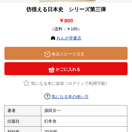
彷徨える日本史 シリーズ第三弾
￥800
（送料：￥185）
れんが堂書店
単品スピード注文
かごに入れる
気になる本に追加（ログインで利用可能）
気になる本の使い方
著者
源田京一
出版社
幻冬舎
刊行年
2020年