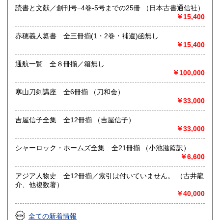
歴史、美術工芸、趣味、サブカルチャー、古書一般（その
読書と文献／創刊号−4巻-5号までの25冊 （日本古書通信社）
他）
￥15,400
赤穂義人纂書 全三冊揃(1・2巻・補遺)函無し
￥15,400
通航一覧 全８冊揃／箱無し
￥100,000
寒山刀剣講座 全6冊揃 （刀和会）
￥33,000
吉屋信子全集 全12冊揃 （吉屋信子）
￥33,000
シャーロック・ホームズ全集 全21冊揃 （小池滋監訳）
￥6,600
アジア人物史 全12冊揃／索引は付いていません。 （古井龍
介、他複数著）
￥40,000
全ての新着情報