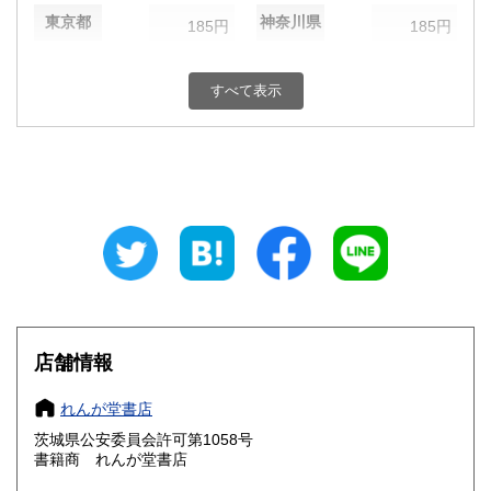
東京都
神奈川県
185円
185円
新潟県
富山県
185円
185円
すべて表示
石川県
福井県
185円
185円
山梨県
長野県
185円
185円
岐阜県
静岡県
185円
185円
愛知県
三重県
185円
185円
滋賀県
京都府
185円
185円
大阪府
兵庫県
185円
185円
店舗情報
奈良県
和歌山県
185円
185円
れんが堂書店
茨城県公安委員会許可第1058号
鳥取県
島根県
185円
185円
書籍商 れんが堂書店