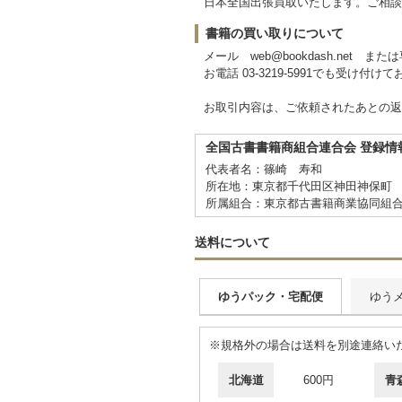
日本全国出張買取いたします。ご相談
書籍の買い取りについて
メール web@bookdash.net
お電話 03-3219-5991でも受け付け
お取引内容は、ご依頼されたあとの返
全国古書書籍商組合連合会 登録情
代表者名：篠崎 寿和
所在地：東京都千代田区神田神保町 
所属組合：東京都古書籍商業協同組
送料について
ゆうパック・宅配便
ゆう
※規格外の場合は送料を別途連絡い
北海道
600円
青