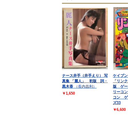
ナース井手（井手えり） 写
ケイブン
真集 「麗人」 初版 詞・
「リンク
黒木香
（長内昌利）
版 ゲー
リーコン
￥1,650
コン ゲ
ズ33
￥6,600