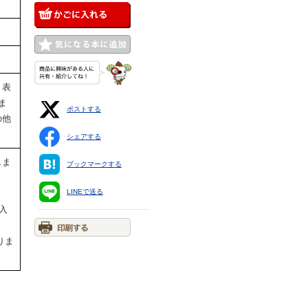
、表
ま
ポストする
の他
シェアする
しま
ブックマークする
LINEで送る
入
りま