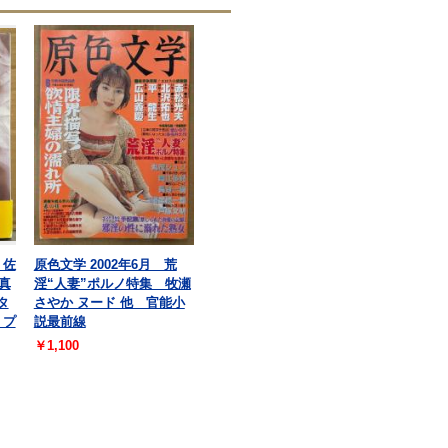
 佐
原色文学 2002年6月 荒
真
淫“人妻”ポルノ特集 牧瀬
タ
さやか ヌード 他 官能小
 プ
説最前線
￥1,100