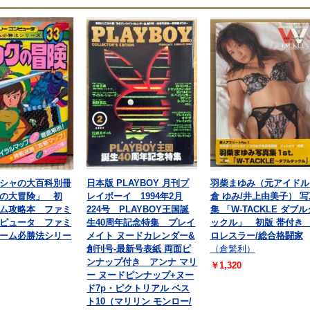
シャの大百科別冊
日本版 PLAYBOY 月刊プ
羽柴まゆみ（元アイドル
の大冒険」 初
レイボーイ 1994年2月
倉 ゆみ/井上由美子） 写
ム攻略本 ファミ
224号 PLAYBOY王国誕
集 「W-TACKLE ダブル
ピュータ ファミ
生40周年記念特集 プレイ
ックル」 初版 帯付き
ーム必勝法シリー
メイト ヌードカレンダー&
ロレスラー/総合格闘家
創刊号‐最新号表紙 両面ピ
（倉繁利）
ンナップ付き アンナ マリ
￥1,320
ー ヌードピンナップ+ヌー
ド7p・ピクトリアル ベス
ト10（マリリン モンロー/