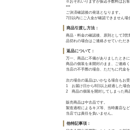
※おそれいりますが振込手数料はお客
***
ご決済確認後の発送となります。
7日以内にご入金が確認できません場
商品引渡し方法：
商品・料金の確認後、原則として3営
品切れの場合はご連絡させていただき
返品について：
万一、商品に不備がありましたときに
商品の個装を未開封のまま、ご連絡く
当店の不手際の場合、ただちに代金を
次の場合の返品はいかなる場合もお受
1 お届け日から8日以上経過した場
2 商品の個装を開封してしまった商
販売商品は中古品です。
製造過程によるキズ等、当時書店など
当店では責任を負いません。
他特記事項：