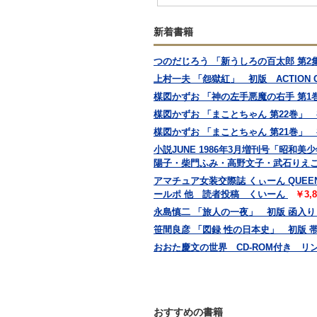
新着書籍
つのだじろう 「新うしろの百太郎 第
上村一夫 「怨獄紅」 初版 ACTION
楳図かずお 「神の左手悪魔の右手 第1巻 
楳図かずお 「まことちゃん 第22巻
楳図かずお 「まことちゃん 第21巻
小説JUNE 1986年3月増刊号「昭
陽子・柴門ふみ・高野文子・武石りえこ・
アマチュア女装交際誌 くぃーん QUE
ールポ 他 読者投稿 くいーん
￥3,
永島慎二 「旅人の一夜」 初版 函入り
笹間良彦 「図録 性の日本史」 初版
おおた慶文の世界 CD-ROM付き リンクイン
おすすめの書籍