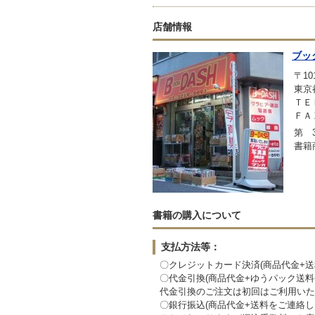
店舗情報
ブッ
〒101
東京
ＴＥＬ
ＦＡＸ
第 3
書籍
書籍の購入について
支払方法等：
〇クレジットカード決済(商品代金+
〇代金引換(商品代金+ゆうパック送
代金引換のご注文は初回はご利用いた
〇銀行振込(商品代金+送料をご連絡