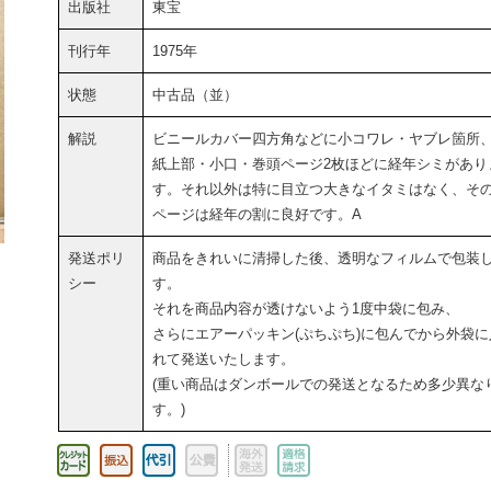
出版社
東宝
刊行年
1975年
状態
中古品（並）
解説
ビニールカバー四方角などに小コワレ・ヤブレ箇所
紙上部・小口・巻頭ページ2枚ほどに経年シミがあり
す。それ以外は特に目立つ大きなイタミはなく、そ
ページは経年の割に良好です。A
発送ポリ
商品をきれいに清掃した後、透明なフィルムで包装
シー
す。
それを商品内容が透けないよう1度中袋に包み、
さらにエアーパッキン(ぷちぷち)に包んでから外袋に
れて発送いたします。
(重い商品はダンボールでの発送となるため多少異な
す。)