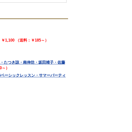
￥1,100 （送料：￥185～）
恵子・たつき諒・南伸坊・坂田靖子・佐藤
00～）
・服飾ベーシックレッスン・サマーパーティ