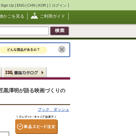
Sign Up [
ENG
|
CHN
|
KOR
]
ログイン
物かごを見る
ご利用ガイド
匠黒澤明が語る映画づくりの
ブック ダッシュ