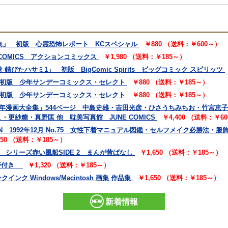
2集」 初版 心霊恐怖レポート KCスペシャル
￥880 （送料：￥600～）
 COMICS アクションコミックス
￥1,980 （送料：￥185～）
錆びたハサミ1」 初版 BigComic Spirits ビッグコミック スピリッツ
」 初版 少年サンデーコミックス・セレクト
￥880 （送料：￥185～）
」 初版 少年サンデーコミックス・セレクト
￥880 （送料：￥185～）
和美少年漫画大全集」544ページ 中島史雄・吉田光彦・ひさうちみちお・竹宮
更紗糖・真野匡 他 耽美写真館 JUNE COMICS
￥4,400 （送料：￥6
EN 1992年12月 No.75 女性下着マニュアル図鑑・セルフメイク必勝法
850 （送料：￥185～）
 シリーズ赤い風船SIDE 2 まんが昔ばなし
￥1,650 （送料：￥185～）
 帯付き
￥1,320 （送料：￥185～）
ク Windows/Macintosh 画集 作品集
￥1,650 （送料：￥185～）
新着情報