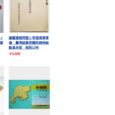
ィ
建艦通報問題と帝国海軍軍
屋
備 臺湾総督府國民精神総
動員本部 昭和13年
￥6,600