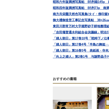
昭和六年版満洲写真帖 B5判箱145p
昭和四年版満洲写真帖 B5判73p 南
南方共栄圏天然色写真集(タイ・佛印篇)
御大禮御造営工事記念写真帖 38×26
東田川郡常万村大字堀野砂子耕地整理組
「吉田堰普通水利組合会決議録」明治37,38
「婦人朝日」第17巻10号「戦時下ノ仕
「婦人朝日」第17巻4号「半島の舞姫・
「婦人朝日」第16巻5号 表紙画・寺本忠
「向上之婦人」第2巻1号 与謝野晶子/中
おすすめの書籍