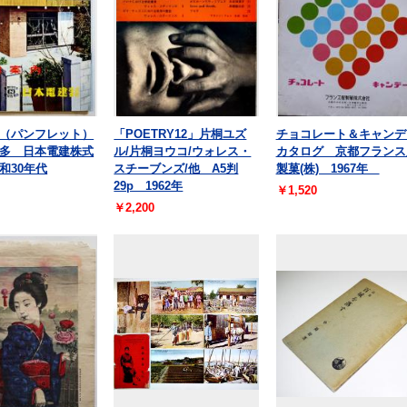
（パンフレット）
「POETRY12」片桐ユズ
チョコレート＆キャンデ
多 日本電建株式
ル/片桐ヨウコ/ウォレス・
カタログ 京都フランス
和30年代
スチーブンズ/他 A5判
製菓(株) 1967年
29p 1962年
￥1,520
￥2,200