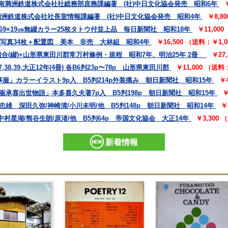
 南満洲鉄道株式会社社総務部庶務課編著 (社)中日文化協会発売 昭和6年
満洲鉄道株式会社社長室情報課編著 (社)中日文化協会発売 昭和4年
￥8,8
69×19㎝無綴カラー25枚タトウ付並上品 毎日新聞社 昭和18年
￥11,00
㎝写真34枚＋配置図 美本 非売 大林組 昭和4年
￥16,500 （送料：￥1,
合(綴)+山形県東田川郡常万村條例・規程 昭和7年、明治25年 2冊
￥27
,39,大正12年(4冊) 各B6判23p〜78p 山形県東田川郡
￥11,000 （送
事服」カラーイラスト9p入 B5判214p外装痛み 朝日新聞社 昭和15年
￥
崔承喜出世物語」本多喜久夫著7p入 B5判198p 朝日新聞社 昭和15年
￥
雄 深田久弥/神崎清/小川未明/他 B5判148p 朝日新聞社 昭和14年
￥
村星湖/熊谷生朗/原渚/他 B5判64p 帝国文化協会 大正14年
￥3,300
新着情報