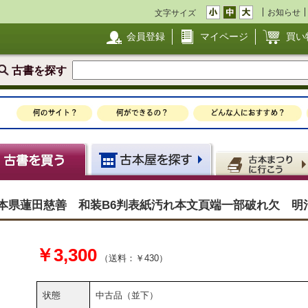
お知らせ
文字サイズ
会員登録
マイページ
買い
古書を探す
本県蓮田慈善 和装B6判表紙汚れ本文頁端一部破れ欠 明治
￥3,300
（送料：￥430）
状態
中古品（並下）