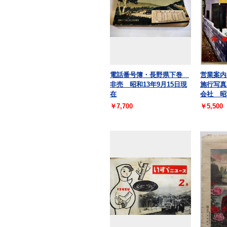
電話番号簿・長野県下巻
営業案内
非売 昭和13年9月15日現
施行写真
在
会社 昭
￥7,700
￥5,500