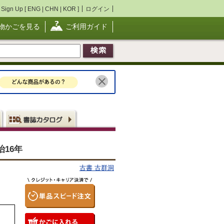
Sign Up [
ENG
|
CHN
|
KOR
]
ログイン
物かごを見る
ご利用ガイド
16年
古書 古群洞