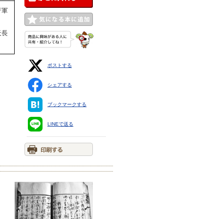
行軍
天長
ポストする
シェアする
ブックマークする
LINEで送る