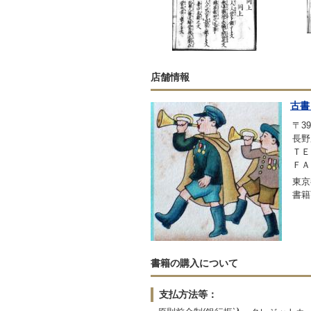
店舗情報
古書
〒39
長野
ＴＥＬ
ＦＡＸ
東京
書籍
書籍の購入について
支払方法等：