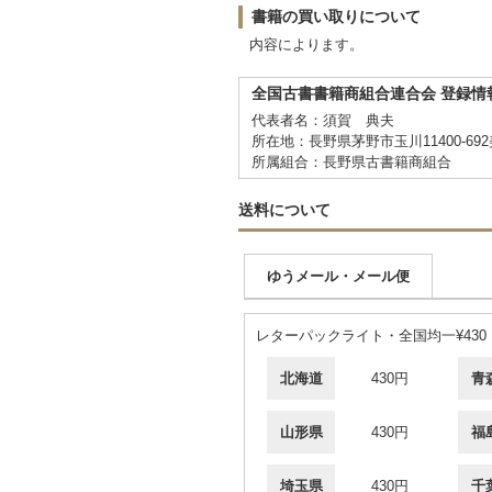
書籍の買い取りについて
内容によります。
全国古書書籍商組合連合会 登録情
代表者名：須賀 典夫
所在地：長野県茅野市玉川11400-69
所属組合：長野県古書籍商組合
送料について
ゆうメール・メール便
レターパックライト・全国均一¥430
北海道
430円
青
山形県
430円
福
埼玉県
430円
千