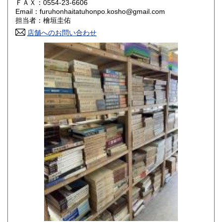
ＦＡＸ：0554-23-6606
Email：furuhonhaitatuhonpo.kosho@gmail.com
香川県
愛媛県
800円
800円
担当者：檜垣圭佑
店舗へのお問い合わせ
高知県
福岡県
800円
800円
佐賀県
長崎県
800円
800円
熊本県
大分県
800円
800円
宮崎県
鹿児島県
800円
800円
沖縄県
1,500円