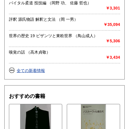
バイタル柔道 投技編 （岡野 功、 佐藤 哲也）
￥3,301
評釈 源氏物語 解釈と文法 （岡 一男）
￥35,094
世界の歴史 19 ビザンツと東欧世界 （鳥山成人）
￥5,306
嗅覚の話 （高木貞敬）
￥3,434
全ての新着情報
おすすめの書籍