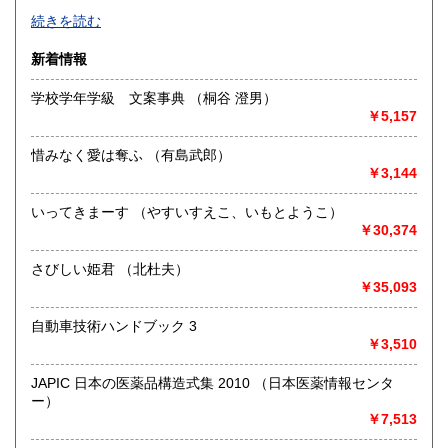
-
続きを読む
沿線名：-
新着情報
最寄駅：-
営業時間：-
学校学年学級 文案事典 （桐谷 澄男）
定休日：-
￥5,157
書籍の買取について
惜みなく愛は奪ふ （有島武郎）
-
￥3,144
いってきまーす （やすいすえこ、いもとようこ）
取り扱い分野
￥30,374
総記、哲学宗教、歴史、社会科学、自然科学、美術工芸、国
語国文、外国文学、古典籍、近代文献、趣味、外国書、サブ
さびしい姫君 （北杜夫）
カルチャー、古書一般（その他）
￥35,093
書籍全般
自動車技術ハンドブック 3
￥3,510
JAPIC 日本の医薬品構造式集 2010 （日本医薬情報センタ
ー）
￥7,513