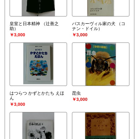
皇室と日本精神
（辻善之
バスカーヴィル家の犬
（コ
助）
ナン・ドイル）
￥3,000
￥3,000
はつらつ かずとかたち えほ
昆虫
ん
￥3,000
￥3,000