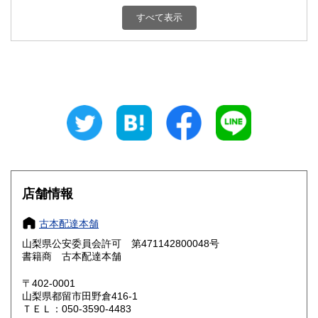
新潟県
富山県
800円
800円
すべて表示
石川県
福井県
800円
800円
山梨県
長野県
800円
800円
岐阜県
静岡県
800円
800円
愛知県
三重県
800円
800円
滋賀県
京都府
800円
800円
大阪府
兵庫県
800円
800円
店舗情報
奈良県
和歌山県
800円
800円
古本配達本舗
山梨県公安委員会許可 第471142800048号
鳥取県
島根県
800円
800円
書籍商 古本配達本舗
岡山県
広島県
800円
800円
〒402-0001
山梨県都留市田野倉416-1
ＴＥＬ：050-3590-4483
山口県
徳島県
800円
800円