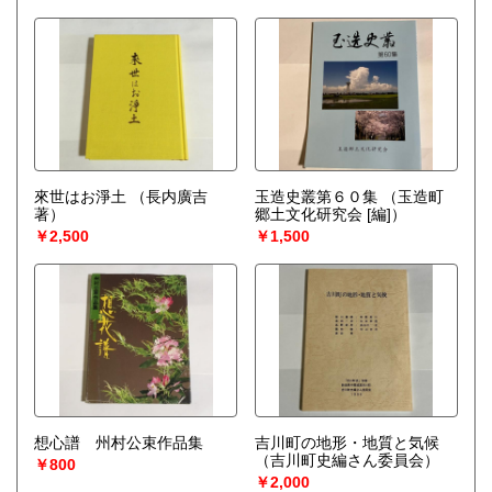
來世はお淨土
（長内廣吉
玉造史叢第６０集
（玉造町
著）
郷土文化研究会 [編]）
￥2,500
￥1,500
想心譜 州村公束作品集
吉川町の地形・地質と気候
（吉川町史編さん委員会）
￥800
￥2,000