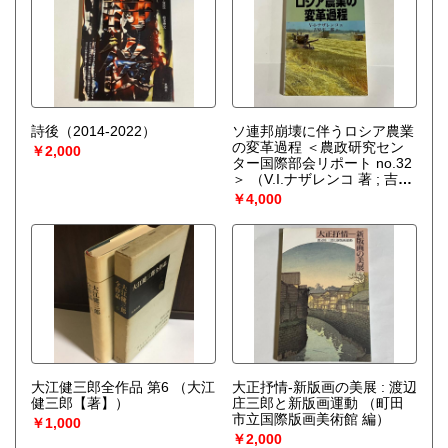
詩後（2014-2022）
ソ連邦崩壊に伴うロシア農業
の変革過程 ＜農政研究セン
￥2,000
ター国際部会リポート no.32
＞
（V.I.ナザレンコ 著 ; 吉原
平二郎 訳 ; 食料・農業政策研
￥4,000
究センター 編）
大江健三郎全作品 第6
（大江
大正抒情-新版画の美展 : 渡辺
健三郎【著】）
庄三郎と新版画運動
（町田
市立国際版画美術館 編）
￥1,000
￥2,000