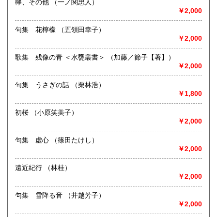
欅、その他 （一ノ関忠人）
沖縄県
185円
新潟県内にて出張積極的に買取を行っています。査定及び出
￥2,000
張料は無料です。20冊以上であればお伺いいたします。ご連
絡願います。
句集 花檸檬 （五領田幸子）
￥2,000
取り扱い分野
歌集 残像の青 ＜水甕叢書＞ （加藤／節子【著】）
歴史、社会科学、自然科学、サブカルチャー、古書一般（そ
￥2,000
の他）
句集 うさぎの話 （栗林浩）
￥1,800
初桜 （小原笑美子）
￥2,000
句集 虚心 （篠田たけし）
￥2,000
遠近紀行 （林桂）
￥2,000
句集 雪降る音 （井越芳子）
￥2,000