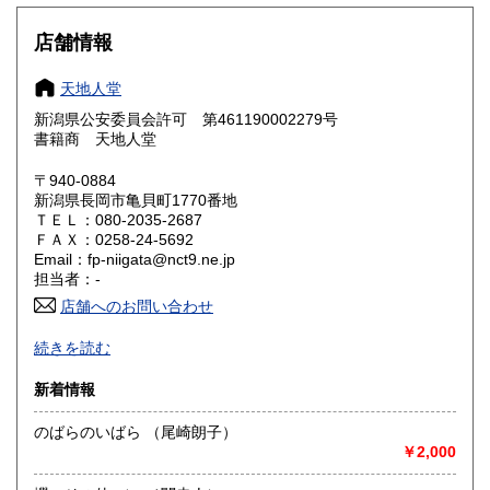
大阪府
兵庫県
185円
185円
店舗情報
奈良県
和歌山県
185円
185円
天地人堂
新潟県公安委員会許可 第461190002279号
鳥取県
島根県
185円
185円
書籍商 天地人堂
岡山県
広島県
185円
185円
〒940-0884
新潟県長岡市亀貝町1770番地
ＴＥＬ：080-2035-2687
山口県
徳島県
185円
185円
ＦＡＸ：0258-24-5692
Email：fp-niigata@nct9.ne.jp
香川県
愛媛県
185円
185円
担当者：-
店舗へのお問い合わせ
高知県
福岡県
185円
185円
-
続きを読む
佐賀県
長崎県
185円
185円
沿線名：上越新幹線
新着情報
最寄駅：長岡駅
熊本県
大分県
185円
185円
営業時間：午前10時から午後5時
のばらのいばら （尾崎朗子）
定休日：不定休
￥2,000
宮崎県
鹿児島県
185円
185円
書籍の買取について