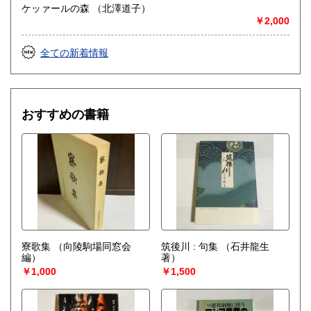
ケッァールの森 （北澤道子）
￥2,000
全ての新着情報
おすすめの書籍
寮歌集
（向陵駒場同窓会
筑後川 : 句集
（石井龍生
編）
著）
￥1,000
￥1,500