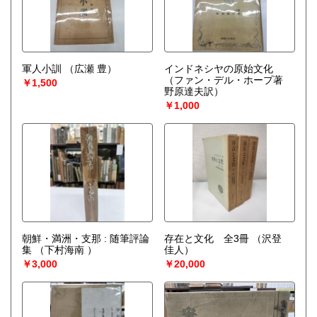
軍人小訓
（広瀬 豊）
インドネシヤの原始文化
（ファン・デル・ホープ著
￥1,500
野原達夫訳）
￥1,000
朝鮮・満洲・支那 : 随筆評論
存在と文化 全3冊
（沢登
集
（下村海南 ）
佳人）
￥3,000
￥20,000