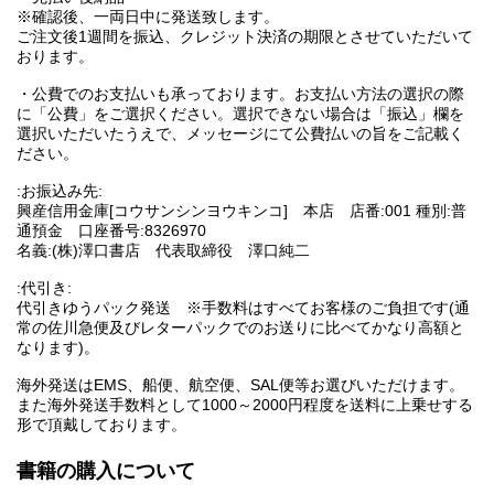
※確認後、一両日中に発送致します。
ご注文後1週間を振込、クレジット決済の期限とさせていただいて
おります。
・公費でのお支払いも承っております。お支払い方法の選択の際
に「公費」をご選択ください。選択できない場合は「振込」欄を
選択いただいたうえで、メッセージにて公費払いの旨をご記載く
ださい。
:お振込み先:
興産信用金庫[コウサンシンヨウキンコ] 本店 店番:001 種別:普
通預金 口座番号:8326970
名義:(株)澤口書店 代表取締役 澤口純二
:代引き:
代引きゆうパック発送 ※手数料はすべてお客様のご負担です(通
常の佐川急便及びレターパックでのお送りに比べてかなり高額と
なります)。
海外発送はEMS、船便、航空便、SAL便等お選びいただけます。
また海外発送手数料として1000～2000円程度を送料に上乗せする
形で頂戴しております。
書籍の購入について