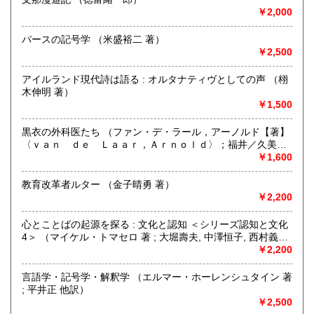
定休日：年中無休 ※年末年始(12/31～1/2)は除く
￥2,000
書籍の買取について
パースの記号学 （米盛裕二 著）
日本全国無料出張買取りお引き受けいたします。
￥2,500
まずは、フリーダイヤル 0120-68-2332 までご連絡下さ
い。
アイルランド現代詩は語る : オルタナティヴとしての声 （栩
木伸明 著）
￥1,500
取り扱い分野
総記、哲学宗教、歴史、社会科学、自然科学、美術工芸、国
黒衣の外科医たち （ファン・デ・ラール，アーノルド【著】
語国文、外国文学、古典籍、近代文献、趣味、外国書、サブ
〈ｖａｎ ｄｅ Ｌａａｒ，Ａｒｎｏｌｄ〉；福井／久美子
カルチャー、古書一般（その他）
【訳】；鈴木／晃仁【監訳】）
￥1,600
古本古書全般
教育改革者ルター （金子晴勇 著）
￥2,200
心とことばの起源を探る : 文化と認知 ＜シリーズ認知と文化
4＞ （マイケル・トマセロ 著 ; 大堀壽夫, 中澤恒子, 西村義樹,
本多啓 訳）
￥2,200
言語学・記号学・解釈学 （エルマー・ホーレンシュタイン 著
; 平井正 他訳）
￥2,500