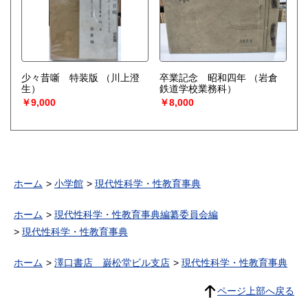
少々昔噺 特装版
（川上澄
卒業記念 昭和四年
（岩倉
生）
鉄道学校業務科）
￥9,000
￥8,000
ホーム
小学館
現代性科学・性教育事典
ホーム
現代性科学・性教育事典編纂委員会編
現代性科学・性教育事典
ホーム
澤口書店 巌松堂ビル支店
現代性科学・性教育事典
ページ上部へ戻る