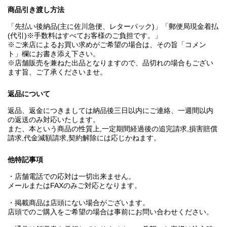
商品引き渡し方法
「先払い後納品(主に佐川急便、レターパック)」「郵便局現金着払
(代引)※手数料はすべてお客様のご負担です。」
※ご来店によるお買い求めがご希望の場合は、その旨「コメン
ト」欄にお書き添え下さい。
※店舗販売を兼ねた出品となりますので、品切れの場合もござい
ます旨、ご了承くださいませ。
返品について
返品、返金につきましては納品後三日以内にご連絡、一週間以内
の返送のみ対応いたします。
また、本という商品の性質上,一定期間経過後の追完請求,損害賠償
請求,代金減額請求,契約解除には応じかねます。
他特記事項
・店舗電話での応対は一切出来ません。
メールまたはFAXのみご対応となります。
・掲載商品は店頭にない場合がございます。
店頭でのご購入をご希望の場合は事前にお問い合わせください。