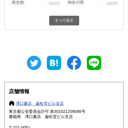
東京都
神奈川県
600円
600円
新潟県
富山県
600円
600円
すべて表示
石川県
福井県
600円
600円
山梨県
長野県
600円
600円
岐阜県
静岡県
600円
600円
愛知県
三重県
600円
600円
滋賀県
京都府
600円
600円
大阪府
兵庫県
600円
600円
店舗情報
奈良県
和歌山県
600円
600円
澤口書店 巌松堂ビル支店
東京都公安委員会許可:第301021209086号
鳥取県
島根県
600円
600円
書籍商 澤口書店 巌松堂ビル支店
岡山県
広島県
600円
600円
〒101-0051