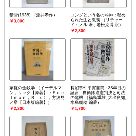
積雪(1938)
（瀧井孝作）
ユングという名の<神> : 秘め
られた生と教義
（リチャー
￥3,000
ド・ノル 著 ; 老松克博 訳）
￥2,800
家庭の金銭学
（イーデルマ
長沼事件平賀書簡 : 35年目の
ン，リック【原著】〈Ｅｄｅ
証言 : 自衛隊違憲判決と司法
ｌｍａｎ，Ｒｉｃ〉；方波見
の危機
（福島重雄, 大出良知,
／寧【日本版編著】）
水島朝穂 編著）
￥2,200
￥1,700