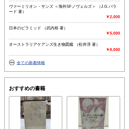
ヴァーミリオン・サンズ ＜海外SFノヴェルズ＞ （J.G.バラ
ード 著）
￥2,000
日本のピラミッド （武内裕 著）
￥5,000
オーストラリアケアンズ生き物図鑑 （松井淳 著）
￥8,000
全ての新着情報
おすすめの書籍