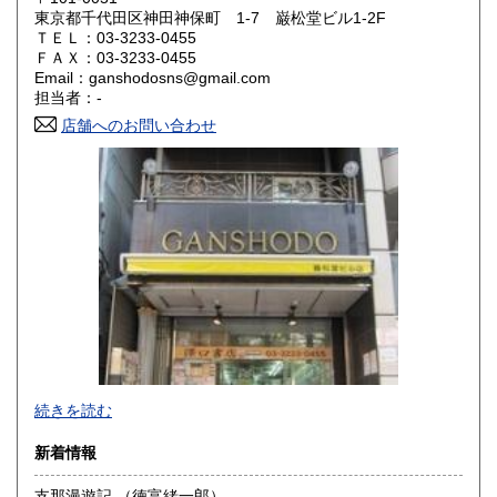
東京都千代田区神田神保町 1-7 巌松堂ビル1-2F
ＴＥＬ：03-3233-0455
山口県
徳島県
600円
600円
ＦＡＸ：03-3233-0455
Email：ganshodosns@gmail.com
香川県
愛媛県
600円
600円
担当者：-
店舗へのお問い合わせ
高知県
福岡県
600円
600円
佐賀県
長崎県
600円
600円
熊本県
大分県
600円
600円
宮崎県
鹿児島県
600円
600円
沖縄県
600円
-
続きを読む
沿線名：都営新宿線・都営三田線・営団半蔵門線
新着情報
最寄駅：神保町駅
営業時間：11:00〜18:00
支那漫遊記 （徳富緒一郎）