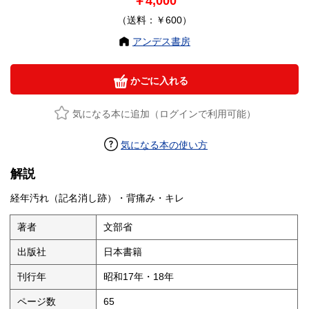
￥4,000
（送料：￥600）
アンデス書房
かごに入れる
気になる本に追加（ログインで利用可能）
気になる本の使い方
解説
経年汚れ（記名消し跡）・背痛み・キレ
著者
文部省
出版社
日本書籍
刊行年
昭和17年・18年
ページ数
65