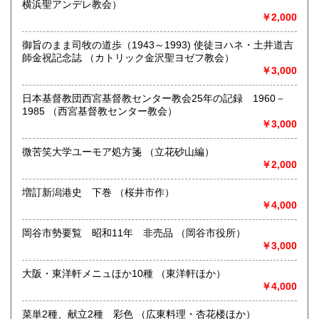
横浜聖アンデレ教会）
￥2,000
取り扱い分野
-
御旨のまま司牧の道歩（1943～1993) 使徒ヨハネ・土井道吉
師金祝記念誌 （カトリック金沢聖ヨゼフ教会）
￥3,000
日本基督教団西宮基督教センター教会25年の記録 1960－
1985 （西宮基督教センター教会）
￥3,000
微苦笑大学ユーモア処方箋 （立花砂山編）
￥2,000
増訂新潟港史 下巻 （桜井市作）
￥4,000
岡谷市勢要覧 昭和11年 非売品 （岡谷市役所）
￥3,000
大阪・東洋軒メニュほか10種 （東洋軒ほか）
￥4,000
菜単2種、献立2種 彩色 （広東料理・杏花楼ほか）