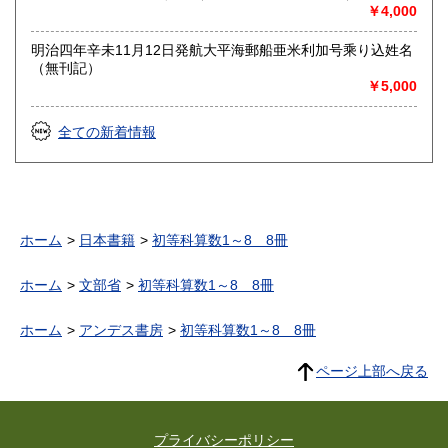
￥4,000
明治四年辛未11月12日発航大平海郵船亜米利加号乘り込姓名
（無刊記）
￥5,000
全ての新着情報
ホーム
日本書籍
初等科算数1～8 8冊
ホーム
文部省
初等科算数1～8 8冊
ホーム
アンデス書房
初等科算数1～8 8冊
ページ上部へ戻る
プライバシーポリシー