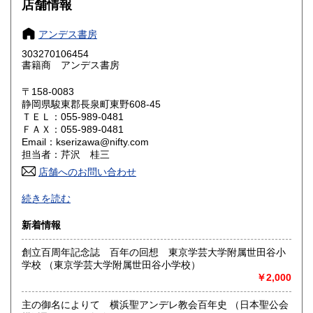
600円
600円
店舗情報
奈良県
和歌山県
600円
600円
アンデス書房
303270106454
鳥取県
島根県
600円
600円
書籍商 アンデス書房
岡山県
広島県
600円
600円
〒158-0083
静岡県駿東郡長泉町東野608-45
ＴＥＬ：055-989-0481
山口県
徳島県
600円
600円
ＦＡＸ：055-989-0481
Email：kserizawa@nifty.com
香川県
愛媛県
600円
600円
担当者：芹沢 桂三
店舗へのお問い合わせ
高知県
福岡県
600円
600円
中南米関連、民俗学、随筆紀行
続きを読む
佐賀県
長崎県
600円
600円
沿線名：無店舗
新着情報
最寄駅：-
熊本県
大分県
600円
600円
営業時間：-
創立百周年記念誌 百年の回想 東京学芸大学附属世田谷小
定休日：-
学校 （東京学芸大学附属世田谷小学校）
宮崎県
鹿児島県
600円
600円
￥2,000
書籍の買取について
沖縄県
600円
主の御名によりて 横浜聖アンデレ教会百年史 （日本聖公会
中南米関連(特に移民)、民俗学をお受けします。