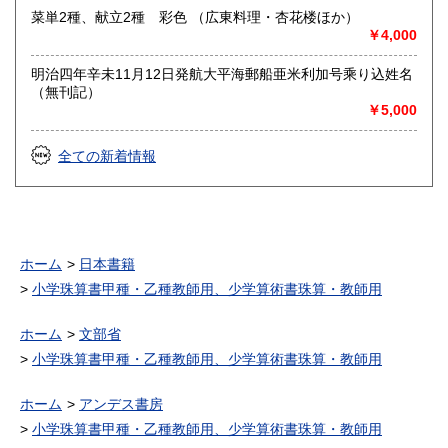
菜単2種、献立2種 彩色 （広東料理・杏花楼ほか）
￥4,000
明治四年辛未11月12日発航大平海郵船亜米利加号乘り込姓名
（無刊記）
￥5,000
全ての新着情報
ホーム
日本書籍
小学珠算書甲種・乙種教師用、少学算術書珠算・教師用
ホーム
文部省
小学珠算書甲種・乙種教師用、少学算術書珠算・教師用
ホーム
アンデス書房
小学珠算書甲種・乙種教師用、少学算術書珠算・教師用