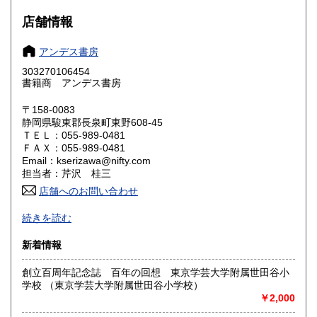
大阪府
兵庫県
600円
600円
店舗情報
奈良県
和歌山県
600円
600円
アンデス書房
303270106454
鳥取県
島根県
600円
600円
書籍商 アンデス書房
岡山県
広島県
600円
600円
〒158-0083
静岡県駿東郡長泉町東野608-45
ＴＥＬ：055-989-0481
山口県
徳島県
600円
600円
ＦＡＸ：055-989-0481
Email：kserizawa@nifty.com
香川県
愛媛県
600円
600円
担当者：芹沢 桂三
店舗へのお問い合わせ
高知県
福岡県
600円
600円
中南米関連、民俗学、随筆紀行
続きを読む
佐賀県
長崎県
600円
600円
沿線名：無店舗
新着情報
最寄駅：-
熊本県
大分県
600円
600円
営業時間：-
創立百周年記念誌 百年の回想 東京学芸大学附属世田谷小
定休日：-
学校 （東京学芸大学附属世田谷小学校）
宮崎県
鹿児島県
600円
600円
￥2,000
書籍の買取について