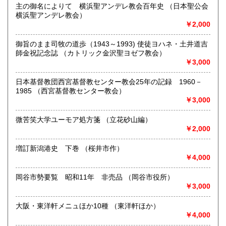
沖縄県
600円
主の御名によりて 横浜聖アンデレ教会百年史 （日本聖公会
中南米関連(特に移民)、民俗学をお受けします。
横浜聖アンデレ教会）
￥2,000
取り扱い分野
-
御旨のまま司牧の道歩（1943～1993) 使徒ヨハネ・土井道吉
師金祝記念誌 （カトリック金沢聖ヨゼフ教会）
￥3,000
日本基督教団西宮基督教センター教会25年の記録 1960－
1985 （西宮基督教センター教会）
￥3,000
微苦笑大学ユーモア処方箋 （立花砂山編）
￥2,000
増訂新潟港史 下巻 （桜井市作）
￥4,000
岡谷市勢要覧 昭和11年 非売品 （岡谷市役所）
￥3,000
大阪・東洋軒メニュほか10種 （東洋軒ほか）
￥4,000