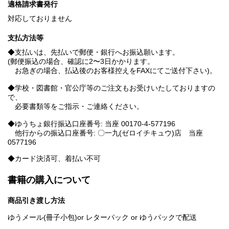
適格請求書発行
対応しておりません
支払方法等
◆支払いは、先払いで郵便・銀行へお振込願います。
(郵便振込の場合、確認に2〜3日かかります。
お急ぎの場合、払込後のお客様控えをFAXにてご送付下さい)。
◆学校・図書館・官公庁等のご注文もお受けいたしておりますの
で、
必要書類等をご指示・ご連絡ください。
◆ゆうちょ銀行振込口座番号: 当座 00170-4-577196
他行からの振込口座番号: 〇一九(ゼロイチキュウ)店 当座
0577196
◆カード決済可、着払い不可
書籍の購入について
商品引き渡し方法
ゆうメール(冊子小包)or レターパック or ゆうパックで配送