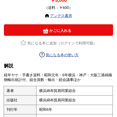
￥5,000
（送料：￥600）
アンデス書房
かごに入れる
気になる本に追加（ログインで利用可能）
気になる本の使い方
解説
経年ヤケ・手書き資料・昭和元年・6年横浜・神戸・大阪三港綿織
物輸出統計付、組合員数・輸出・総会議事ほか
著者
横浜綿布貿易同業組合
出版社
横浜綿布貿易同業組合
刊行年
昭和6年