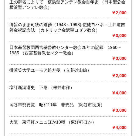
600円
主の御名によりて 横浜聖アンデレ教会百年史 （日本聖公会
中南米関連(特に移民)、民俗学をお受けします。
横浜聖アンデレ教会）
￥2,000
取り扱い分野
-
御旨のまま司牧の道歩（1943～1993) 使徒ヨハネ・土井道吉
師金祝記念誌 （カトリック金沢聖ヨゼフ教会）
￥3,000
日本基督教団西宮基督教センター教会25年の記録 1960－
1985 （西宮基督教センター教会）
￥3,000
微苦笑大学ユーモア処方箋 （立花砂山編）
￥2,000
増訂新潟港史 下巻 （桜井市作）
￥4,000
岡谷市勢要覧 昭和11年 非売品 （岡谷市役所）
￥3,000
大阪・東洋軒メニュほか10種 （東洋軒ほか）
￥4,000