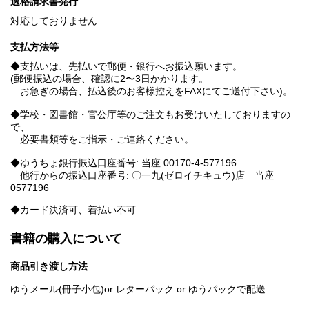
適格請求書発行
対応しておりません
支払方法等
◆支払いは、先払いで郵便・銀行へお振込願います。
(郵便振込の場合、確認に2〜3日かかります。
お急ぎの場合、払込後のお客様控えをFAXにてご送付下さい)。
◆学校・図書館・官公庁等のご注文もお受けいたしておりますの
で、
必要書類等をご指示・ご連絡ください。
◆ゆうちょ銀行振込口座番号: 当座 00170-4-577196
他行からの振込口座番号: 〇一九(ゼロイチキュウ)店 当座
0577196
◆カード決済可、着払い不可
書籍の購入について
商品引き渡し方法
ゆうメール(冊子小包)or レターパック or ゆうパックで配送