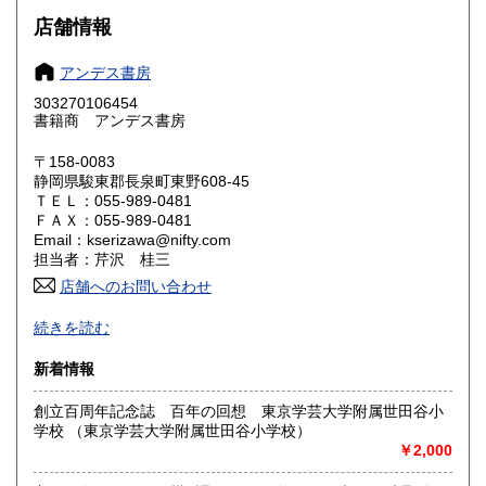
大阪府
兵庫県
600円
600円
店舗情報
奈良県
和歌山県
600円
600円
アンデス書房
303270106454
鳥取県
島根県
600円
600円
書籍商 アンデス書房
岡山県
広島県
600円
600円
〒158-0083
静岡県駿東郡長泉町東野608-45
ＴＥＬ：055-989-0481
山口県
徳島県
600円
600円
ＦＡＸ：055-989-0481
Email：kserizawa@nifty.com
香川県
愛媛県
600円
600円
担当者：芹沢 桂三
店舗へのお問い合わせ
高知県
福岡県
600円
600円
中南米関連、民俗学、随筆紀行
続きを読む
佐賀県
長崎県
600円
600円
沿線名：無店舗
新着情報
最寄駅：-
熊本県
大分県
600円
600円
営業時間：-
創立百周年記念誌 百年の回想 東京学芸大学附属世田谷小
定休日：-
学校 （東京学芸大学附属世田谷小学校）
宮崎県
鹿児島県
600円
600円
￥2,000
書籍の買取について
沖縄県