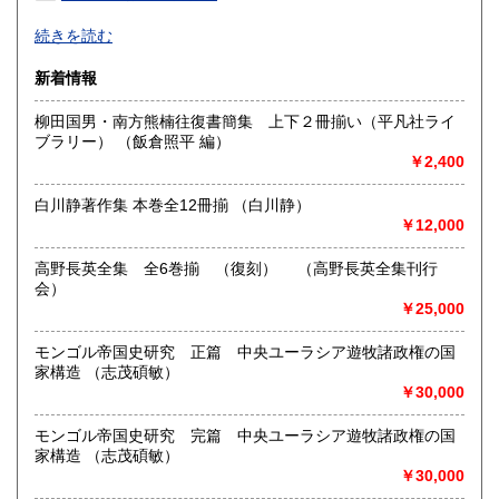
高知県
福岡県
600円
600円
-
続きを読む
佐賀県
長崎県
600円
600円
沿線名：JR東海道線
新着情報
最寄駅：茅ヶ崎駅
熊本県
大分県
600円
600円
営業時間：13:00-18:00
柳田国男・南方熊楠往復書簡集 上下２冊揃い（平凡社ライ
定休日：火曜日
ブラリー） （飯倉照平 編）
宮崎県
鹿児島県
600円
600円
￥2,400
書籍の買取について
沖縄県
600円
-
白川静著作集 本巻全12冊揃 （白川静）
￥12,000
取り扱い分野
高野長英全集 全6巻揃 （復刻） （高野長英全集刊行
哲学宗教、美術工芸、国語国文、外国文学、外国書
会）
￥25,000
モンゴル帝国史研究 正篇 中央ユーラシア遊牧諸政権の国
家構造 （志茂碩敏）
￥30,000
モンゴル帝国史研究 完篇 中央ユーラシア遊牧諸政権の国
家構造 （志茂碩敏）
￥30,000