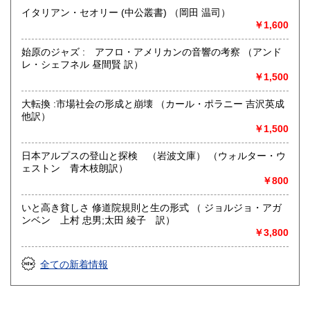
イタリアン・セオリー (中公叢書) （岡田 温司）
￥1,600
始原のジャズ : アフロ・アメリカンの音響の考察 （アンド
レ・シェフネル 昼間賢 訳）
￥1,500
大転換 :市場社会の形成と崩壊 （カール・ポラニー 吉沢英成
他訳）
￥1,500
日本アルプスの登山と探検 （岩波文庫） （ウォルター・ウ
ェストン 青木枝朗訳）
￥800
いと高き貧しさ 修道院規則と生の形式 （ ジョルジョ・アガ
ンベン 上村 忠男;太田 綾子 訳）
￥3,800
全ての新着情報