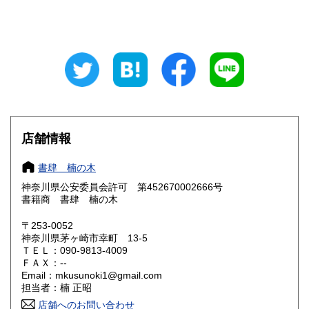
山梨県
長野県
600円
600円
岐阜県
静岡県
600円
600円
愛知県
三重県
600円
600円
滋賀県
京都府
600円
600円
大阪府
兵庫県
600円
600円
店舗情報
奈良県
和歌山県
600円
600円
書肆 楠の木
神奈川県公安委員会許可 第452670002666号
鳥取県
島根県
600円
600円
書籍商 書肆 楠の木
岡山県
広島県
600円
600円
〒253-0052
神奈川県茅ヶ崎市幸町 13-5
ＴＥＬ：090-9813-4009
山口県
徳島県
600円
600円
ＦＡＸ：--
Email：mkusunoki1@gmail.com
香川県
愛媛県
600円
600円
担当者：楠 正昭
店舗へのお問い合わせ