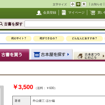
お知らせ
文字サイズ
会員登録
マイページ
買い
古書を探す
￥3,500
（送料：￥600）
著者
外山健三 ほか編