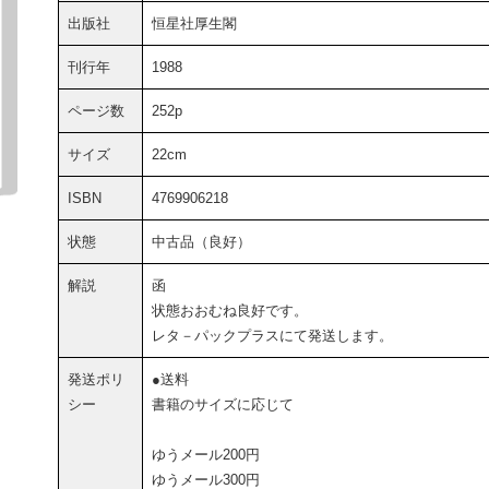
出版社
恒星社厚生閣
刊行年
1988
ページ数
252p
サイズ
22cm
ISBN
4769906218
状態
中古品（良好）
解説
函
状態おおむね良好です。
レタ－パックプラスにて発送します。
発送ポリ
●送料
シー
書籍のサイズに応じて
ゆうメール200円
ゆうメール300円