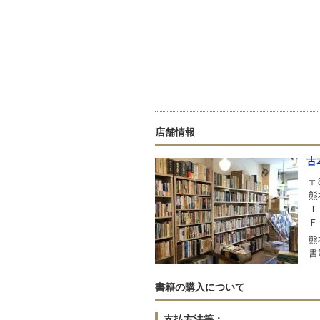
店舗情報
古
〒8
熊
Ｔ
Ｆ
熊
書
書籍の購入について
支払方法等：