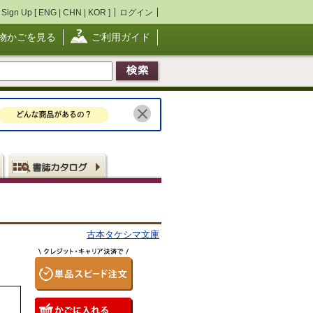
Sign Up [
ENG
|
CHN
|
KOR
]
ログイン
物かごを見る
ご利用ガイド
古本タケシマ文庫