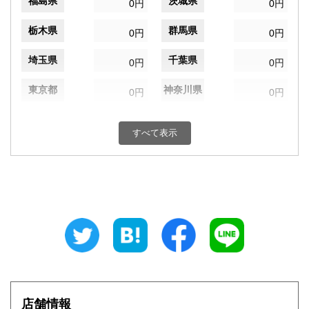
福島県
茨城県
0円
0円
栃木県
群馬県
0円
0円
埼玉県
千葉県
0円
0円
東京都
神奈川県
0円
0円
新潟県
富山県
0円
0円
すべて表示
石川県
福井県
0円
0円
山梨県
長野県
0円
0円
岐阜県
静岡県
0円
0円
愛知県
三重県
0円
0円
滋賀県
京都府
0円
0円
大阪府
兵庫県
0円
0円
店舗情報