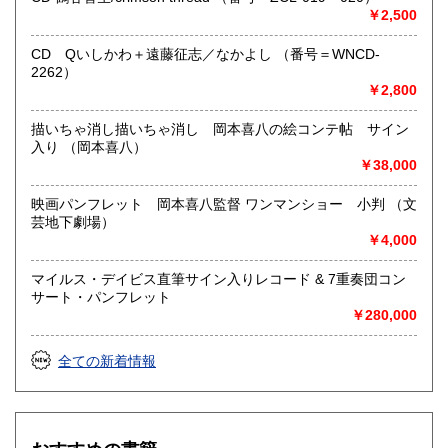
沿線名：東急田園都市線
￥2,500
最寄駅：三軒茶屋駅北出口Aから下北沢方面へ6分 ゴリラビ
ルの向かい 小田急バス太子堂停留所前
CD Qいしかわ＋遠藤征志／なかよし （番号＝WNCD-
営業時間：平日=10:00〜19:00 日曜・祭日=12:00～18:00
2262）
定休日：火曜日
￥2,800
書籍の買取について
描いちゃ消し描いちゃ消し 岡本喜八の絵コンテ帖 サイン
入り （岡本喜八）
店頭買取り、出張買取りを承っております。
￥38,000
古物商として書籍以外の品々も買取りしています。
お気軽にご相談下さい。
映画パンフレット 岡本喜八監督 ワンマンショー 小判 （文
芸地下劇場）
取り扱い分野
￥4,000
社会科学、美術工芸、趣味、外国書、サブカルチャー、古書
一般（その他）
マイルス・デイビス直筆サイン入りレコード & 7重奏団コン
アナログ・レコードやCDなどの音楽・音声・映像メディア
サート・パンフレット
￥280,000
全ての新着情報