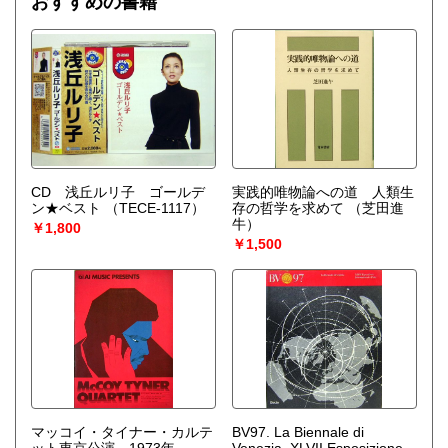
おすすめの書籍
CD 浅丘ルリ子 ゴールデ
実践的唯物論への道 人類生
ン★ベスト
（TECE-1117）
存の哲学を求めて
（芝田進
牛）
￥1,800
￥1,500
マッコイ・タイナー・カルテ
BV97. La Biennale di