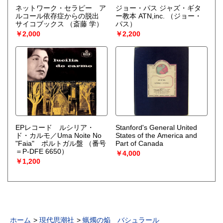
ネットワーク・セラピー ア
ジョー・パス ジャズ・ギタ
ルコール依存症からの脱出
ー教本 ATN,inc.
（ジョー・
サイコブックス
（斎藤 学）
パス）
￥2,000
￥2,200
EPレコード ルシリア・
Stanford's General United
ド・カルモ／Uma Noite No
States of the America and
"Faia" ポルトガル盤
（番号
Part of Canada
＝P-DFE 6650）
￥4,000
￥1,200
ホーム
現代思潮社
蝋燭の焔 バシュラール