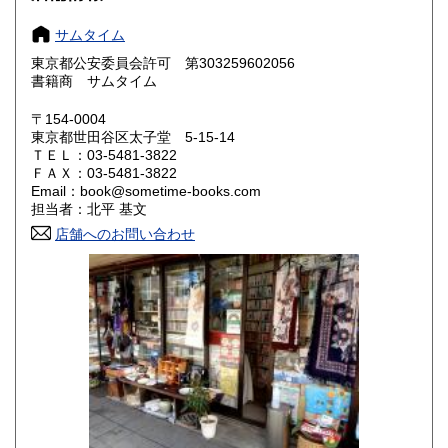
奈良県
和歌山県
0円
0円
サムタイム
東京都公安委員会許可 第303259602056
鳥取県
島根県
0円
0円
書籍商 サムタイム
岡山県
広島県
0円
0円
〒154-0004
東京都世田谷区太子堂 5-15-14
ＴＥＬ：03-5481-3822
山口県
徳島県
0円
0円
ＦＡＸ：03-5481-3822
Email：book@sometime-books.com
香川県
愛媛県
0円
0円
担当者：北平 基文
店舗へのお問い合わせ
高知県
福岡県
0円
0円
佐賀県
長崎県
0円
0円
熊本県
大分県
0円
0円
宮崎県
鹿児島県
0円
0円
沖縄県
0円