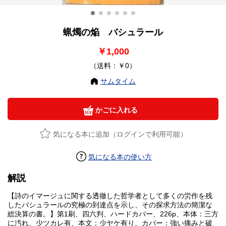
蝋燭の焔 バシュラール
￥1,000
（送料：￥0）
サムタイム
かごに入れる
気になる本に追加（ログインで利用可能）
気になる本の使い方
解説
【詩のイマージュに関する透徹した哲学者として多くの労作を残
したバシュラールの究極の到達点を示し、その探求方法の簡潔な
総決算の書。】第1刷、四六判、ハードカバー、226p、本体：三方
に汚れ、少ツカレ有、本文：少ヤケ有り、カバー：強い痛みと破