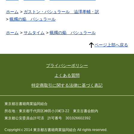
ホーム
ガストン・バシュラール 澁澤孝輔・訳
蝋燭の焔 バシュラール
ホーム
サムタイム
蝋燭の焔 バシュラール
ページ上部へ戻る
プライバシーポリシー
よくある質問
特定商取引に関する法律に基づく表記
東京都古書籍商業協同組合
所在地：東京都千代田区神田小川町3-22 東京古書会館内
東京都公安委員会許可済 許可番号 301026602392
Copyright c 2014 東京都古書籍商業協同組合 All rights reserved.