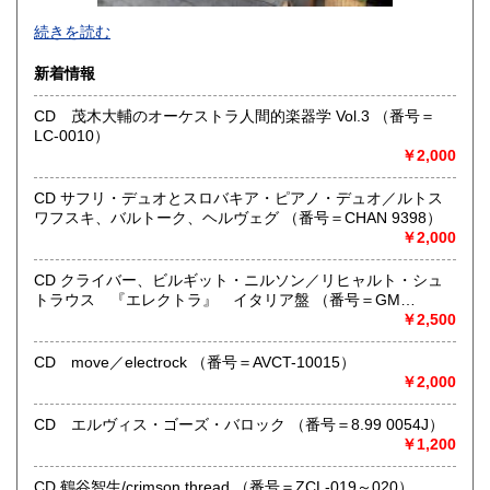
●当店では国内送料は無料です。（特記されたものを除きま
続きを読む
す）。
クリックポスト、スマートレター、レターパック、ゆうメ
新着情報
ール、定形外郵便、
ネコポス、ヤマト宅急便などでお届けしています。
CD 茂木大輔のオーケストラ人間的楽器学 Vol.3 （番号＝
但し、お客様が配送方法をご指定になる場合又は、
LC-0010）
後払いをご希望の場合は送料の実費をお支払い頂きます。
￥2,000
代引きをご希望の場合は代引き手数料及び送料の実費をお
支払い下さい。
●公費ご購入を承ります。 送料は実費をご負担下さい。 お
CD サフリ・デュオとスロバキア・ピアノ・デュオ／ルトス
支払いは後払いが可能です。
ワフスキ、バルトーク、ヘルヴェグ （番号＝CHAN 9398）
※当店は【インボイス制度】の適格請求書発行事業者では
￥2,000
ございません。
●当店では迅速な発送を心掛けています。
CD クライバー、ビルギット・ニルソン／リヒャルト・シュ
ご送金、ご決済の確認が出来ましたら通常24時間以内にお
トラウス 『エレクトラ』 イタリア盤 （番号＝GM
買上商品を発送しています。
6.0001）
￥2,500
（ゆうメールは例外が有ります）。
●商品の発送に際しては水濡れ対策等、丁寧な梱包を心掛けて
CD move／electrock （番号＝AVCT-10015）
います。
￥2,000
●一部の商品は店頭販売の為、品切れになる場合が有りま
す。 ご容赦下さい。
CD エルヴィス・ゴーズ・バロック （番号＝8.99 0054J）
●当店は古書以外にも様々な商品を取り扱っています。下記
￥1,200
『Webサイト』をぜひご覧下さい。
CD 鶴谷智生/crimson thread （番号＝ZCL-019～020）