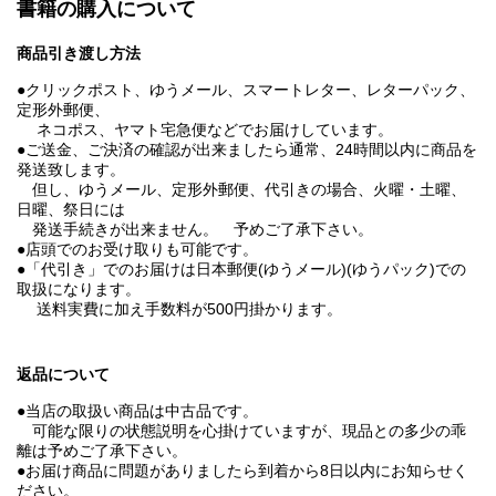
書籍の購入について
商品引き渡し方法
●クリックポスト、ゆうメール、スマートレター、レターパック、
定形外郵便、
ネコポス、ヤマト宅急便などでお届けしています。
●ご送金、ご決済の確認が出来ましたら通常、24時間以内に商品を
発送致します。
但し、ゆうメール、定形外郵便、代引きの場合、火曜・土曜、
日曜、祭日には
発送手続きが出来ません。 予めご了承下さい。
●店頭でのお受け取りも可能です。
●「代引き」でのお届けは日本郵便(ゆうメール)(ゆうパック)での
取扱になります。
送料実費に加え手数料が500円掛かります。
返品について
●当店の取扱い商品は中古品です。
可能な限りの状態説明を心掛けていますが、現品との多少の乖
離は予めご了承下さい。
●お届け商品に問題がありましたら到着から8日以内にお知らせく
ださい。