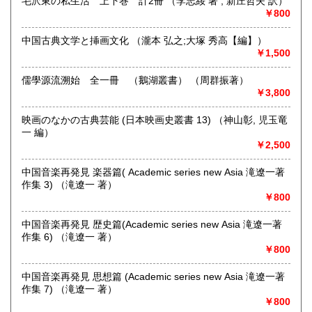
毛沢東の私生活 上下巻 計2冊 （李志綏 著 ; 新庄哲夫 訳）
￥800
中国古典文学と挿画文化 （瀧本 弘之;大塚 秀高【編】）
￥1,500
儒學源流溯始 全一冊 （鵝湖叢書） （周群振著）
￥3,800
映画のなかの古典芸能 (日本映画史叢書 13) （神山彰, 児玉竜
一 編）
ネット販売を主に多ジャンルの書籍をお取り扱いしておりま
￥2,500
す
奈良県での専門書買取りはお任せください！
中国音楽再発見 楽器篇( Academic series new Asia 滝遼一著
大量の書籍から蔵書の整理まで
作集 3) （滝遼一 著）
★ISBN有の書籍・戦前・戦中の古書・紙物(古いチラシなど)
￥800
専門書(社会科学・書道・哲学などなど)
パンフレット・絵葉書・古写真等 CD・DVDなど 買取りして
中国音楽再発見 歴史篇(Academic series new Asia 滝遼一著
おります！！
作集 6) （滝遼一 著）
まずはお気軽にお問い合わせください!
￥800
沿線名：近鉄大阪線
中国音楽再発見 思想篇 (Academic series new Asia 滝遼一著
最寄駅：桜井駅
作集 7) （滝遼一 著）
営業時間：11時‐17時
￥800
定休日：金曜日(その他の曜日でも出張買取等により休みの場