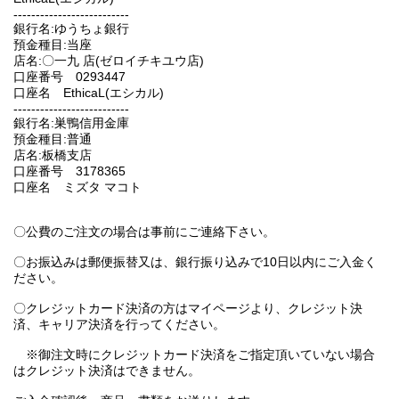
--------------------------
銀行名:ゆうちょ銀行
預金種目:当座
店名:〇一九 店(ゼロイチキユウ店)
口座番号 0293447
口座名 EthicaL(エシカル)
--------------------------
銀行名:巣鴨信用金庫
預金種目:普通
店名:板橋支店
口座番号 3178365
口座名 ミズタ マコト
〇公費のご注文の場合は事前にご連絡下さい。
〇お振込みは郵便振替又は、銀行振り込みで10日以内にご入金く
ださい。
〇クレジットカード決済の方はマイページより、クレジット決
済、キャリア決済を行ってください。
※御注文時にクレジットカード決済をご指定頂いていない場合
はクレジット決済はできません。