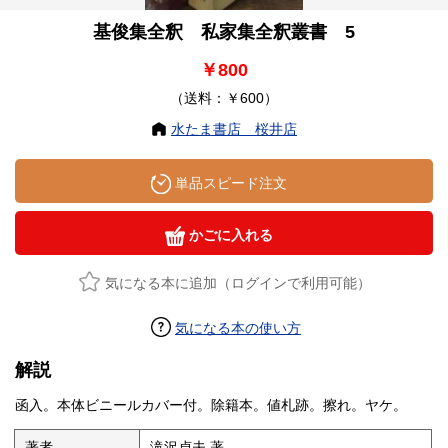
基俊集全釈 私家集全釈叢書 5
￥800
（送料：￥600）
水たま書店 桜井店
単品スピード注文
かごに入れる
気になる本に追加（ログインで利用可能）
気になる本の使い方
解説
函入。本体ビニールカバー付。除籍本。値札跡。擦れ。ヤケ。
著者
滝沢貞夫 著