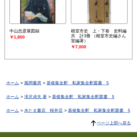
中山忠彦展図録
根室市史 上・下卷 史料編
共 計3冊
（根室市史編さん
￥1,800
室編著）
￥7,000
ホーム
風間書房
基俊集全釈 私家集全釈叢書 5
ホーム
滝沢貞夫 著
基俊集全釈 私家集全釈叢書 5
ホーム
水たま書店 桜井店
基俊集全釈 私家集全釈叢書 5
ページ上部へ戻る