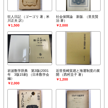
狂人日記
（ゴーゴリ 著 ; 米
社会保障論 新版.
（里見賢
川正夫 訳）
治 著）
￥1,500
￥2,000
岩波数学辞典 第3版(2001
近世長崎貿易と海運制度の展
年 3版15刷)
（日本数学会
開
（西村圭子 著）
編）
￥1,200
￥2,000