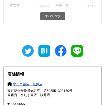
東京都
神奈川県
600円
600円
新潟県
富山県
すべて表示
600円
600円
石川県
福井県
600円
600円
山梨県
長野県
600円
600円
岐阜県
静岡県
600円
600円
愛知県
三重県
600円
600円
滋賀県
京都府
600円
600円
店舗情報
大阪府
兵庫県
600円
600円
水たま書店 桜井店
奈良県
和歌山県
600円
600円
東京都公安委員会許可 第305551309160号
書籍商 水たま書店 桜井店
鳥取県
島根県
600円
600円
〒633-0055