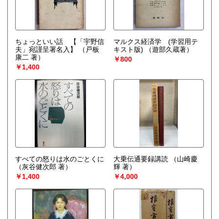
ちょっといい話 【「宇野信
マルクス経済学 (学習用テ
夫」宛謹呈署名入】
（戸板
キスト版)
（遊部久蔵著）
康二 著）
￥800
￥1,400
すべての怒りは水のごとくに
大乗伝通要録講読
（山崎慶
（灰谷健次郎 著）
輝 著）
￥1,400
￥4,000