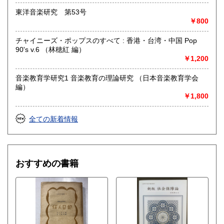
合がございます)
東洋音楽研究 第53号
￥800
書籍の買取について
チャイニーズ・ポップスのすべて : 香港・台湾・中国 Pop
水たま書店 ではお買取り大歓迎です
90's v.6 （林穂紅 編）
￥1,200
駐車場ございます
詳しくはHPをご覧ください
音楽教育学研究1 音楽教育の理論研究 （日本音楽教育学会
編）
￥1,800
取り扱い分野
総記、哲学宗教、歴史、社会科学、自然科学、美術工芸、国
全ての新着情報
語国文、外国文学、古典籍、近代文献、趣味、サブカルチャ
ー、古書一般（その他）
おすすめの書籍