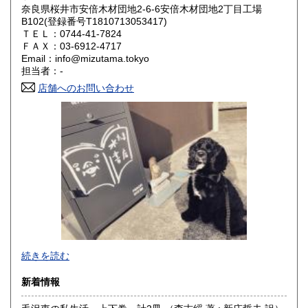
岡山県
広島県
600円
600円
奈良県桜井市安倍木材団地2-6-6安倍木材団地2丁目工場
B102(登録番号T1810713053417)
ＴＥＬ：0744-41-7824
山口県
徳島県
600円
600円
ＦＡＸ：03-6912-4717
Email：info@mizutama.tokyo
香川県
愛媛県
600円
600円
担当者：-
店舗へのお問い合わせ
高知県
福岡県
600円
600円
佐賀県
長崎県
600円
600円
熊本県
大分県
600円
600円
宮崎県
鹿児島県
600円
600円
沖縄県
600円
続きを読む
新着情報