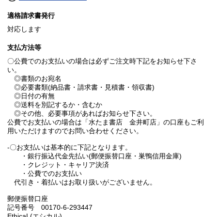
適格請求書発行
対応します
支払方法等
〇公費でのお支払いの場合は必ずご注文時下記をお知らせ下さ
い。
◎書類のお宛名
◎必要書類(納品書・請求書・見積書・領収書)
◎日付の有無
◎送料を別記するか・含むか
◎その他、必要事項があればお知らせ下さい。
公費でお支払いの場合は「水たま書店 金井町店」の口座もご利
用いただけますのでお問い合わせください。
-〇お支払いは基本的に下記となります。
・銀行振込代金先払い(郵便振替口座・巣鴨信用金庫)
・クレジット・キャリア決済
・公費でのお支払い
代引き・着払いはお取り扱いがございません。
郵便振替口座
記号番号 00170-6-293447
EthicaL(エシカル)