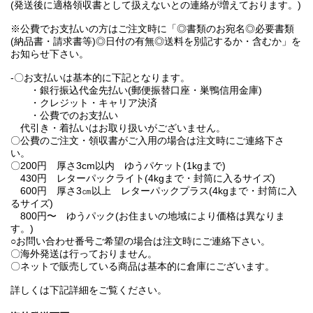
(発送後に適格領収書として扱えないとの連絡が増えております。)
※公費でお支払いの方はご注文時に「◎書類のお宛名◎必要書類
(納品書・請求書等)◎日付の有無◎送料を別記するか・含むか」を
お知らせ下さい。
-〇お支払いは基本的に下記となります。
・銀行振込代金先払い(郵便振替口座・巣鴨信用金庫)
・クレジット・キャリア決済
・公費でのお支払い
代引き・着払いはお取り扱いがございません。
〇公費のご注文・領収書がご入用の場合は注文時にご連絡下さ
い。
〇200円 厚さ3cm以内 ゆうパケット(1kgまで)
430円 レターパックライト(4kgまで・封筒に入るサイズ)
600円 厚さ3㎝以上 レターパックプラス(4kgまで・封筒に入
るサイズ)
800円〜 ゆうパック(お住まいの地域により価格は異なりま
す。)
○お問い合わせ番号ご希望の場合は注文時にご連絡下さい。
〇海外発送は行っておりません。
〇ネットで販売している商品は基本的に倉庫にございます。
詳しくは下記詳細をご覧ください。