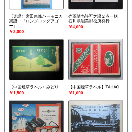
〈楽譜〉宮田東峰ハーモニカ
売薬請売許可之證２点一括
楽譜 『ロングロングアゴ
石川県能美郡役所発行
ー』
￥4,000
￥2,000
〈中国煙草ラベル〉みどり
【中国煙草ラベル】TAHAO
￥1,500
￥1,000