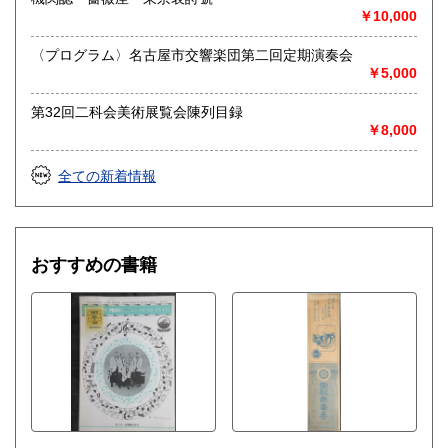
￥10,000
送り先 〒483-8341
愛知県江南市前飛保町栄284 扶桑文庫 担当井
〈プログラム〉名古屋市交響楽団第二回定期演奏会
上
￥5,000
取り扱い分野
第32回二科会美術展覧会陳列目録
￥8,000
総記、哲学宗教、歴史、社会科学、自然科学、美術工芸、国
語国文、外国文学、古典籍、近代文献、趣味、外国書、サブ
カルチャー、古書一般（その他）
全ての新着情報
古文書・和本・刷り物・絵葉書・近代文献資料・エフェメラ
おすすめの書籍