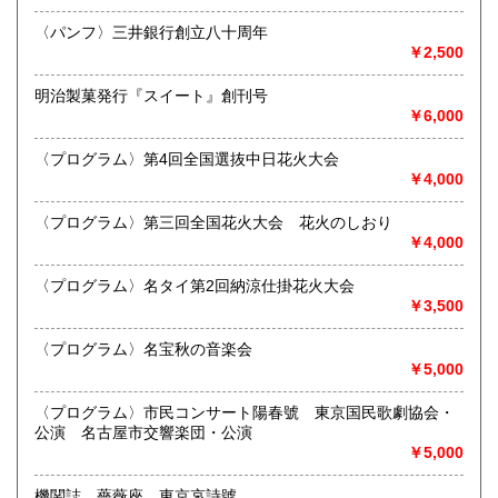
熊本県
大分県
300円
300円
最寄駅：江南駅下車
〈パンフ〉三井銀行創立八十周年
営業時間：10:00〜17:00
￥2,500
宮崎県
鹿児島県
定休日：不定休
300円
300円
明治製菓発行『スイート』創刊号
書籍の買取について
沖縄県
300円
￥6,000
買取 買取専用フリーダイヤル 0120-006-229 (担当・
井上)
〈プログラム〉第4回全国選抜中日花火大会
￥4,000
古書買取、古本買取、古書、古本の大量買い取りは大歓迎で
す。
〈プログラム〉第三回全国花火大会 花火のしおり
御整理・御売却はお気軽に当店にご相談ください。
￥4,000
お電話、メール等でご連絡次第、即日に参上いたします。古
書買い取り、古本買い取り、大量大歓迎です。
〈プログラム〉名タイ第2回納涼仕掛花火大会
特に古いもの全般(和本、古文書、紙物チラシ、郷土資料、地
￥3,500
図、宗教、芸能、美術、文学、雑誌等)に力を入れておりま
す。
〈プログラム〉名宝秋の音楽会
又書画骨董品も別部門で取り扱いしておりますので引越し増
￥5,000
改築の際には合わせてご利用ください。
愛知県・岐阜県を中心に近県の方、日時打ち合わせの後、ご
〈プログラム〉市民コンサート陽春號 東京国民歌劇協会・
訪問し、見積もり・買入をさせていただきます。
公演 名古屋市交響楽団・公演
まずはお気軽にご連絡ください。
￥5,000
お品物を送料着払いでお送りいただければ、即日に評価しご
連絡ご送金いたします。
機関誌 薔薇座 東京哀詩號