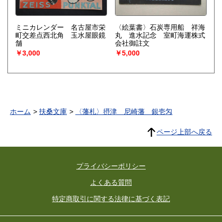
ミニカレンダー 名古屋市栄
〈絵葉書〉石炭専用船 祥海
町交差点西北角 玉水屋眼鏡
丸 進水記念 室町海運株式
舗
会社御註文
￥3,000
￥5,000
ホーム
扶桑文庫
〈藩札〉摂津 尼崎藩 銀壱匁
ページ上部へ戻る
プライバシーポリシー
よくある質問
特定商取引に関する法律に基づく表記