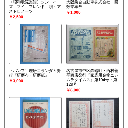
〈昭和歌謡楽譜〉シン イ
大阪乗合自動車株式会社 回
ズ マイ フレンド 唄～ア
数乗車券
ストロノーツ
￥1,000
￥2,500
〈パンフ〉理研コランダム発
名古屋市中区鉄砲町・西村善
行『研磨布・研磨紙』
平商店発行『家庭用金物ニシ
ムラタイムス』第104号・第
￥3,000
129号
￥8,000