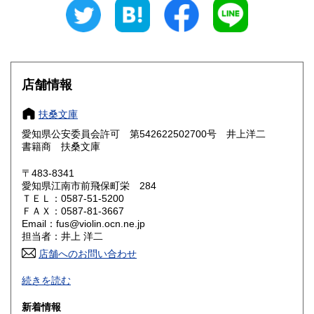
愛知県
三重県
300円
300円
滋賀県
京都府
300円
300円
大阪府
兵庫県
300円
300円
店舗情報
奈良県
和歌山県
300円
300円
扶桑文庫
愛知県公安委員会許可 第542622502700号 井上洋二
鳥取県
島根県
300円
300円
書籍商 扶桑文庫
岡山県
広島県
300円
300円
〒483-8341
愛知県江南市前飛保町栄 284
ＴＥＬ：0587-51-5200
山口県
徳島県
300円
300円
ＦＡＸ：0587-81-3667
Email：fus@violin.ocn.ne.jp
香川県
愛媛県
300円
300円
担当者：井上 洋二
店舗へのお問い合わせ
高知県
福岡県
300円
300円
古文書、古地図、刷り物、一枚もの、絵葉書、鳥瞰図、近代
続きを読む
文献資料等を主体に扱っております。
佐賀県
長崎県
300円
300円
新着情報
沿線名：名鉄犬山線