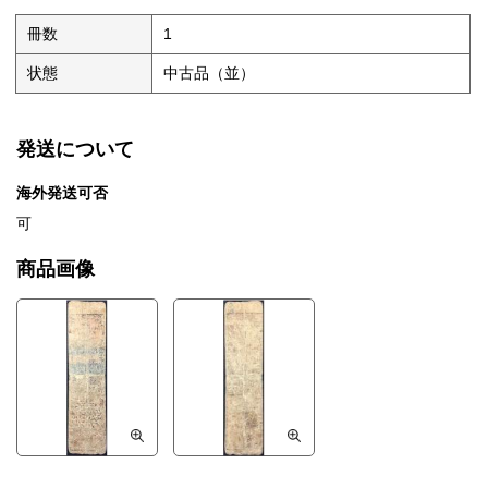
冊数
1
状態
中古品（並）
発送について
海外発送可否
可
商品画像