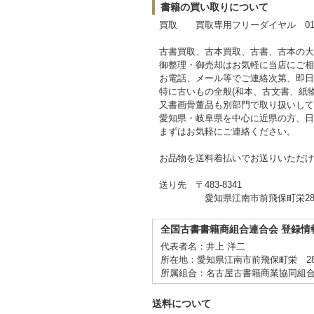
書籍の買い取りについて
買取 買取専用フリーダイヤル 0120-
古書買取、古本買取、古書、古本の大
御整理・御売却はお気軽に当店にご相
お電話、メール等でご連絡次第、即日
特に古いもの全般(和本、古文書、紙
又書画骨董品も別部門で取り扱いして
愛知県・岐阜県を中心に近県の方、日
まずはお気軽にご連絡ください。
お品物を送料着払いでお送りいただけ
送り先 〒483-8341
愛知県江南市前飛保町栄284
全国古書書籍商組合連合会 登録情
代表者名：井上 洋二
所在地：愛知県江南市前飛保町栄 2
所属組合：名古屋古書籍商業協同組
送料について