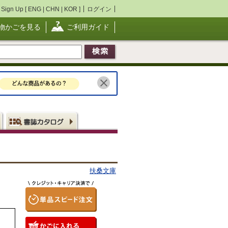
Sign Up [
ENG
|
CHN
|
KOR
]
ログイン
物かごを見る
ご利用ガイド
扶桑文庫