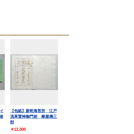
イ
【包紙】新乾海苔所 江戸
者
浅草雷神御門前 棒屋傳三
郎
￥12,000