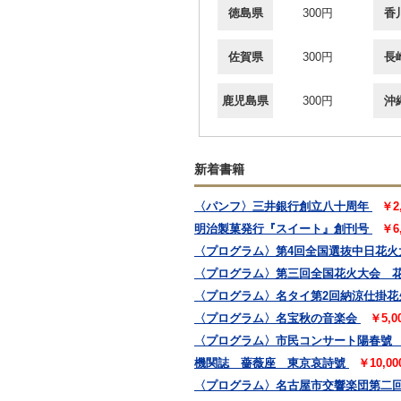
徳島県
300円
香
佐賀県
300円
長
鹿児島県
300円
沖
新着書籍
〈パンフ〉三井銀行創立八十周年
￥2
明治製菓発行『スイート』創刊号
￥6
〈プログラム〉第4回全国選抜中日花火
〈プログラム〉第三回全国花火大会 
〈プログラム〉名タイ第2回納涼仕掛花
〈プログラム〉名宝秋の音楽会
￥5,
〈プログラム〉市民コンサート陽春號
機関誌 薔薇座 東京哀詩號
￥10,0
〈プログラム〉名古屋市交響楽団第二