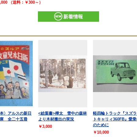
,000 （送料：￥300～）
新着情報
本〉アルスの新日
<絵葉書>樺太 雪中の森林
軽四輪トラック『スズラ
庫 全二十五冊
より木材搬出の実況
トキャリィ360FB』愛乗
のために
￥3,000
￥10,000