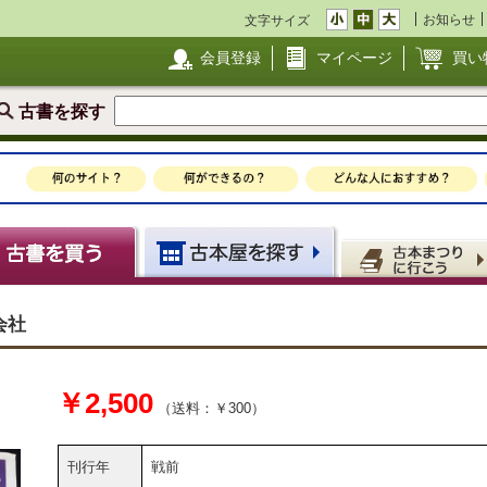
お知らせ
文字サイズ
会員登録
マイページ
買い
古書を探す
会社
￥2,500
（送料：￥300）
刊行年
戦前