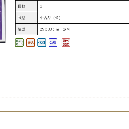
冊数
1
状態
中古品（並）
解説
25ｘ33ｃｍ 1/Ｍ