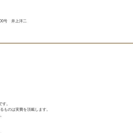
700号 井上洋二
です。
えるものは実費を頂戴します。
。
。