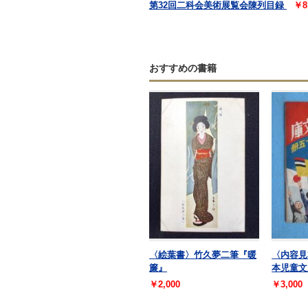
第32回二科会美術展覧会陳列目録
￥8
おすすめの書籍
〈絵葉書〉竹久夢二筆『暖
〈内容見
簾』
本児童文
￥2,000
￥3,000