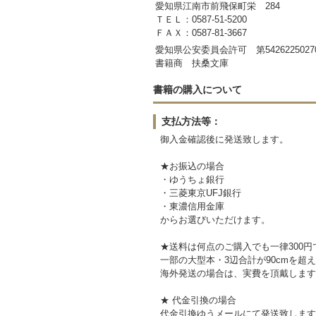
愛知県江南市前飛保町栄 284
ＴＥＬ：0587-51-5200
ＦＡＸ：0587-81-3667
愛知県公安委員会許可 第542622502
書籍商 扶桑文庫
書籍の購入について
支払方法等：
御入金確認後に発送致します。
★お振込の場合
・ゆうちょ銀行
・三菱東京UFJ銀行
・東濃信用金庫
からお選びいただけます。
★送料は何点のご購入でも一律300円
一部の大型本・3辺合計が90cmを超
海外発送の場合は、実費を頂戴します
★ 代金引換の場合
代金引換ゆうメールにて発送致します