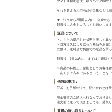
ヤマト運輸宅急便、ゆうパック60サイ
それを超える大型商品や全集などは別
★ご注文から2週間以内にご入金のな
到着後に入金をよろしくお願いします
返品について：
・こちらの提示した状態と著しく異な
・当方ミスにより誤った商品をお届け
に限り、送料当方負担での返品を承っ
到着後、3日以内に、まずはご連絡く
※商品の特性上、原則としてお客様都
あくまで古本であるということをご
他特記事項：
FAX、お手紙の注文、問い合わせは
現金書留のご購入も行なっておりませ
注文前に送って頂きましても、受取り
書籍の買い取りについて