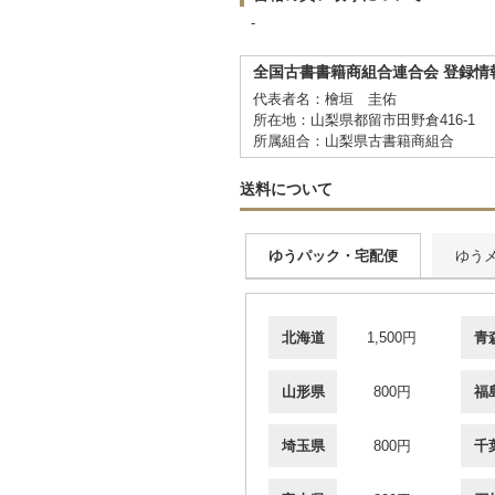
-
全国古書書籍商組合連合会 登録情
代表者名：檜垣 圭佑
所在地：山梨県都留市田野倉416-1
所属組合：山梨県古書籍商組合
送料について
ゆうパック・宅配便
ゆう
北海道
1,500円
青
山形県
800円
福
埼玉県
800円
千