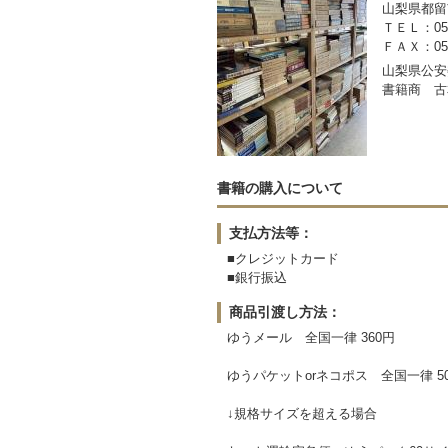
山梨県都留市
ＴＥＬ：050-
ＦＡＸ：0554
山梨県公安委
書籍商 古
書籍の購入について
支払方法等：
■クレジットカード
■銀行振込
商品引渡し方法：
ゆうメール 全国一律 360円
ゆうパケットorネコポス 全国一律 5
↓規格サイズを超える場合