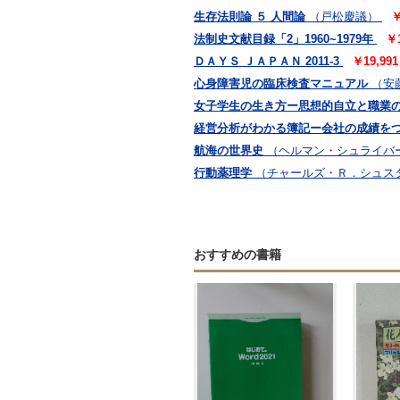
生存法則論 ５ 人間論
（戸松慶議）
￥
法制史文献目録「2」1960~1979年
￥
ＤＡＹＳ ＪＡＰＡＮ 2011-3
￥19,9
心身障害児の臨床検査マニュアル
（安
女子学生の生き方ー思想的自立と職業
経営分析がわかる簿記ー会社の成績を
航海の世界史
（ヘルマン・シュライバ
行動薬理学
（チャールズ・Ｒ．シュス
おすすめの書籍