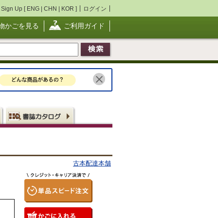
Sign Up [
ENG
|
CHN
|
KOR
]
ログイン
物かごを見る
ご利用ガイド
古本配達本舗