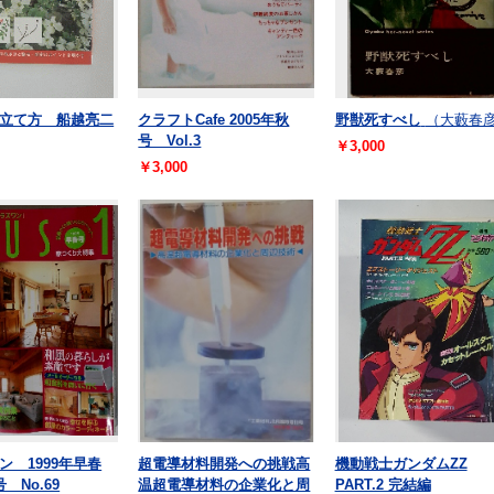
立て方 船越亮二
クラフトCafe 2005年秋
野獣死すべし
（大藪春
号 Vol.3
￥3,000
￥3,000
ン 1999年早春
超電導材料開発への挑戦高
機動戦士ガンダムZZ
 No.69
温超電導材料の企業化と周
PART.2 完結編