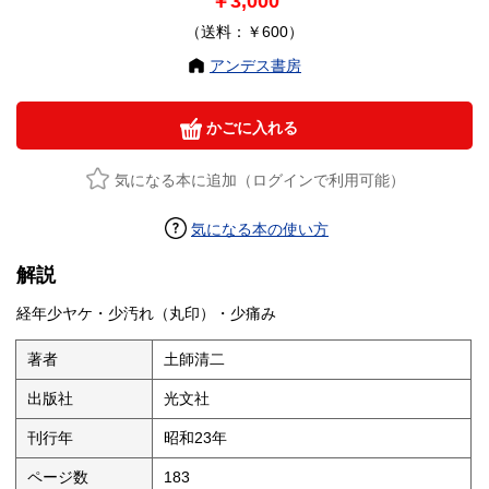
￥3,000
（送料：￥600）
アンデス書房
かごに入れる
気になる本に追加（ログインで利用可能）
気になる本の使い方
解説
経年少ヤケ・少汚れ（丸印）・少痛み
著者
土師清二
出版社
光文社
刊行年
昭和23年
ページ数
183