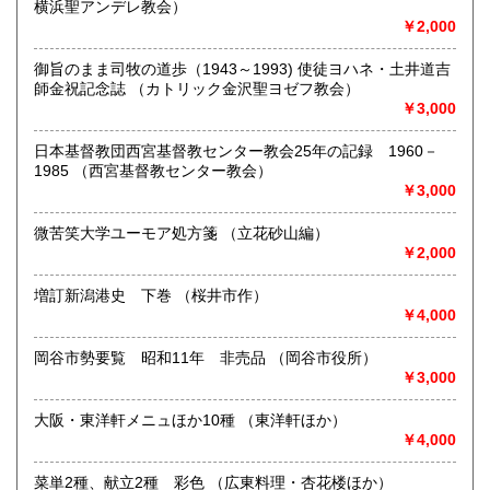
横浜聖アンデレ教会）
￥2,000
取り扱い分野
-
御旨のまま司牧の道歩（1943～1993) 使徒ヨハネ・土井道吉
師金祝記念誌 （カトリック金沢聖ヨゼフ教会）
￥3,000
日本基督教団西宮基督教センター教会25年の記録 1960－
1985 （西宮基督教センター教会）
￥3,000
微苦笑大学ユーモア処方箋 （立花砂山編）
￥2,000
増訂新潟港史 下巻 （桜井市作）
￥4,000
岡谷市勢要覧 昭和11年 非売品 （岡谷市役所）
￥3,000
大阪・東洋軒メニュほか10種 （東洋軒ほか）
￥4,000
菜単2種、献立2種 彩色 （広東料理・杏花楼ほか）