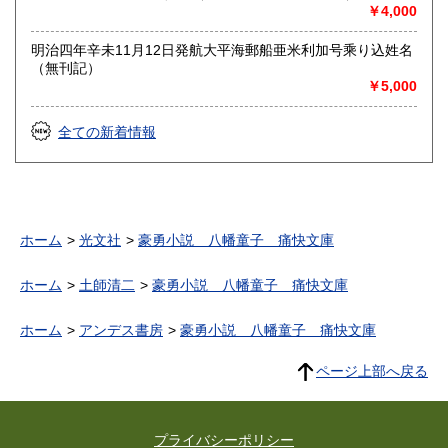
￥4,000
明治四年辛未11月12日発航大平海郵船亜米利加号乘り込姓名
（無刊記）
￥5,000
全ての新着情報
ホーム
光文社
豪勇小説 八幡童子 痛快文庫
ホーム
土師清二
豪勇小説 八幡童子 痛快文庫
ホーム
アンデス書房
豪勇小説 八幡童子 痛快文庫
ページ上部へ戻る
プライバシーポリシー