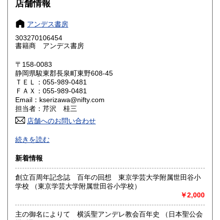
600円
600円
店舗情報
奈良県
和歌山県
600円
600円
アンデス書房
303270106454
鳥取県
島根県
600円
600円
書籍商 アンデス書房
岡山県
広島県
600円
600円
〒158-0083
静岡県駿東郡長泉町東野608-45
ＴＥＬ：055-989-0481
山口県
徳島県
600円
600円
ＦＡＸ：055-989-0481
Email：kserizawa@nifty.com
香川県
愛媛県
600円
600円
担当者：芹沢 桂三
店舗へのお問い合わせ
高知県
福岡県
600円
600円
中南米関連、民俗学、随筆紀行
続きを読む
佐賀県
長崎県
600円
600円
沿線名：無店舗
新着情報
最寄駅：-
熊本県
大分県
600円
600円
営業時間：-
創立百周年記念誌 百年の回想 東京学芸大学附属世田谷小
定休日：-
学校 （東京学芸大学附属世田谷小学校）
宮崎県
鹿児島県
600円
600円
￥2,000
書籍の買取について
沖縄県
600円
主の御名によりて 横浜聖アンデレ教会百年史 （日本聖公会
中南米関連(特に移民)、民俗学をお受けします。