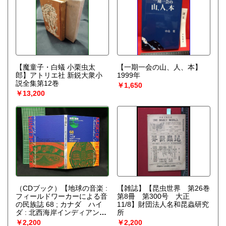
【魔童子・白蟻 小栗虫太
【一期一会の山、人、本】
郎】アトリエ社 新鋭大衆小
1999年
説全集第12巻
￥1,650
￥13,200
（CDブック）【地球の音楽 :
【雑誌】【昆虫世界 第26巻
フィールドワーカーによる音
第8冊 第300号 大正
の民族誌 68 ; カナダ ハイ
11/8】財団法人名和昆蟲研究
ダ : 北西海岸インディアンの
所
音楽 録音資料（非音楽）
￥2,200
￥2,200