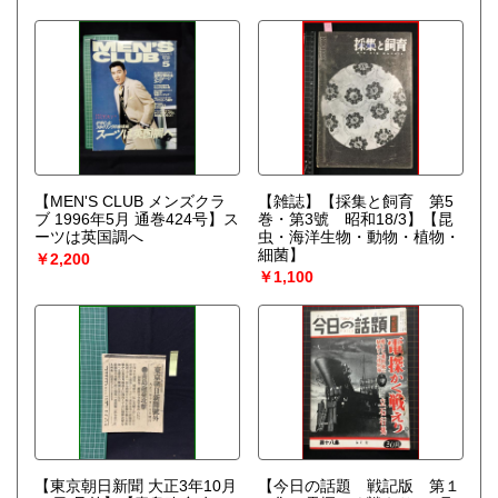
(CD) アイダ・ハルパーン
録音・解説】日本ビクター
【MEN'S CLUB メンズクラ
【雑誌】【採集と飼育 第5
ブ 1996年5月 通巻424号】ス
巻・第3號 昭和18/3】【昆
ーツは英国調へ
虫・海洋生物・動物・植物・
細菌】
￥2,200
￥1,100
【東京朝日新聞 大正3年10月
【今日の話題 戦記版 第１