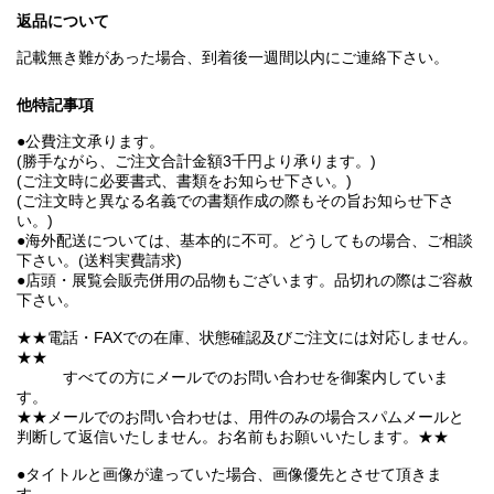
返品について
記載無き難があった場合、到着後一週間以内にご連絡下さい。
他特記事項
●公費注文承ります。
(勝手ながら、ご注文合計金額3千円より承ります。)
(ご注文時に必要書式、書類をお知らせ下さい。)
(ご注文時と異なる名義での書類作成の際もその旨お知らせ下さ
い。)
●海外配送については、基本的に不可。どうしてもの場合、ご相談
下さい。(送料実費請求)
●店頭・展覧会販売併用の品物もございます。品切れの際はご容赦
下さい。
★★電話・FAXでの在庫、状態確認及びご注文には対応しません。
★★
すべての方にメールでのお問い合わせを御案内していま
す。
★★メールでのお問い合わせは、用件のみの場合スパムメールと
判断して返信いたしません。お名前もお願いいたします。★★
●タイトルと画像が違っていた場合、画像優先とさせて頂きま