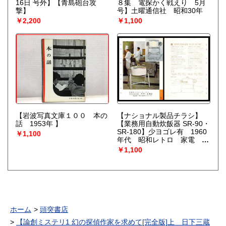
16日 号外】【青島砲台攻
８集 電探かく戦えり 5月
撃】
号】土曜通信社 昭和30年
￥2,200
￥1,100
【岩波写真文庫１００ 本の
【ナショナル製品チラシ】
話 1953年 】
【業務用自動炊飯器 SR-90・
SR-180】少ヨゴレ有 1960
￥1,100
年代 昭和レトロ 家電 電
化製品 モダンデザイン
￥1,100
ホーム
頭突書店
【論創ミステリ1 幻の探偵作家を求めて[完全版]上 日下三蔵