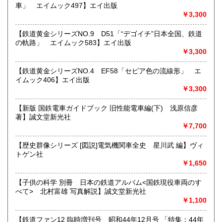
車」 エイムック497】エイ出版
すべての方にメールでのお問い合わせを御案内してい
￥3,300
ます。
★★メールでのお問い合わせは、用件のみの場合スパムメー
【鉄道黄金シリーズNO.9 D51「“デゴイチ”日本全国、鉄道
ルと判断して返信いたしません。お名前もお願いいたしま
の軌路」 エイムック583】エイ出版
す。★★
￥3,300
沿線名：★★電話・FAXでの在庫、状態確認及びご注文には
【鉄道黄金シリーズNO.4 EF58「セピア色の流線形」 エ
対応しません。お電話を頂いてもすべての方にメールでのお
イムック406】エイ出版
問い合わせを御案内しています。 ★★
￥3,300
最寄駅：-
営業時間：(平日)10:00-17:00
【新版 国鉄電車ガイドブック 旧性能電車編(下) 浅原信彦
定休日：土日祝休/臨時休業有
著】誠文堂新光社
￥7,700
書籍の買取について
【歴史群像シリーズ [図説]電気機関車全史 星川武 編】ヴィ
★出張買取・郵送買取(※要事前相談)致します。
トゲン社
お気軽にご相談ください。
￥1,650
取り扱い分野
【子供の科学 別冊 日本の鉄道アルバム<国鉄現役車両のす
べて> 北村富雄 写真解説】誠文堂新光社
近代文献、趣味、サブカルチャー、古書一般（その他）
￥1,100
【鉄道ファン12 臨時増刊号 昭和44年12月号 「特集：44年