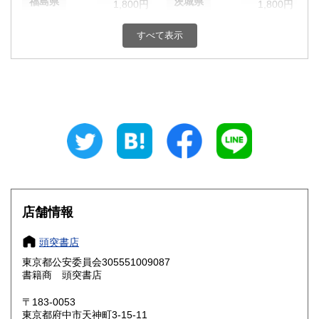
福島県
茨城県
1,800円
1,800円
栃木県
群馬県
1,800円
1,800円
すべて表示
埼玉県
千葉県
1,800円
1,800円
東京都
神奈川県
1,800円
1,800円
新潟県
富山県
1,800円
1,800円
石川県
福井県
1,800円
1,800円
山梨県
長野県
1,800円
1,800円
店舗情報
岐阜県
静岡県
1,800円
1,800円
頭突書店
愛知県
三重県
1,800円
1,800円
東京都公安委員会305551009087
書籍商 頭突書店
滋賀県
京都府
1,800円
1,800円
〒183-0053
大阪府
兵庫県
1,800円
1,800円
東京都府中市天神町3-15-11