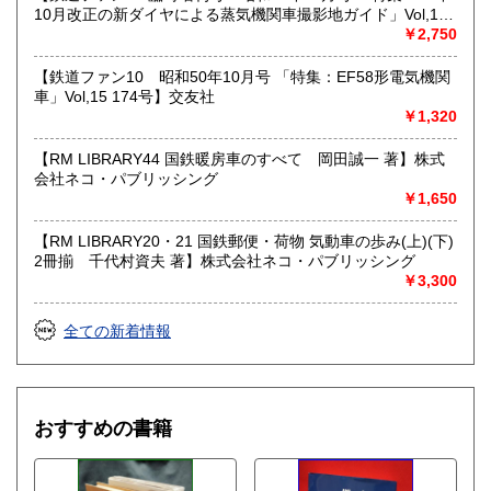
10月改正の新ダイヤによる蒸気機関車撮影地ガイド」Vol,19
103号】交友社
￥2,750
【鉄道ファン10 昭和50年10月号 「特集：EF58形電気機関
車」Vol,15 174号】交友社
￥1,320
【RM LIBRARY44 国鉄暖房車のすべて 岡田誠一 著】株式
会社ネコ・パブリッシング
￥1,650
【RM LIBRARY20・21 国鉄郵便・荷物 気動車の歩み(上)(下)
2冊揃 千代村資夫 著】株式会社ネコ・パブリッシング
￥3,300
全ての新着情報
おすすめの書籍