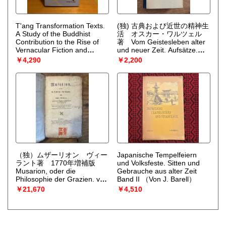
T'ang Transformation Texts.
(独) 古典および近世の精神生
A Study of the Buddhist
活 オスカー・ワルツェル
Contribution to the Rise of
著 Vom Geistesleben alter
Vernacular Fiction and
und neuer Zeit. Aufsätze.
Drama in China
（Victor H.
（Oskar Walzel）
￥4,290
￥2,200
Mair）
（独）ムザーリオン ヴィー
Japanische Tempelfeiern
ラント著 1770年増補版
und Volksfeste. Sitten und
Musarion, oder die
Gebrauche aus alter Zeit
Philosophie der Grazien. von
Band II
（Von J. Barell）
Herrn Wieland. Nach den
￥21,670
￥4,510
verschiednen Lesarten der
vorigen Ausgaben. Mit
einigen neuen Stücken von
diesem Verfasser vermehrt.