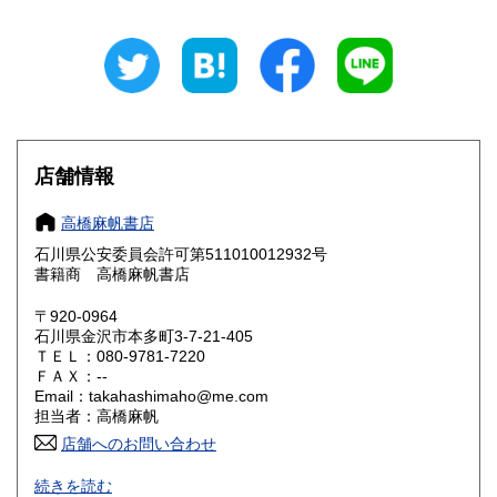
岐阜県
静岡県
600円
600円
愛知県
三重県
600円
600円
滋賀県
京都府
600円
600円
大阪府
兵庫県
600円
600円
店舗情報
奈良県
和歌山県
600円
600円
高橋麻帆書店
石川県公安委員会許可第511010012932号
鳥取県
島根県
600円
600円
書籍商 高橋麻帆書店
岡山県
広島県
600円
600円
〒920-0964
石川県金沢市本多町3-7-21-405
ＴＥＬ：080-9781-7220
山口県
徳島県
600円
600円
ＦＡＸ：--
Email：takahashimaho@me.com
香川県
愛媛県
600円
600円
担当者：高橋麻帆
店舗へのお問い合わせ
高知県
福岡県
600円
600円
ドイツ・オーストリアを中心とする西洋の文化とその受容に
続きを読む
かかわる古書籍、 文学、哲学、芸術、書誌、博物誌、地誌学