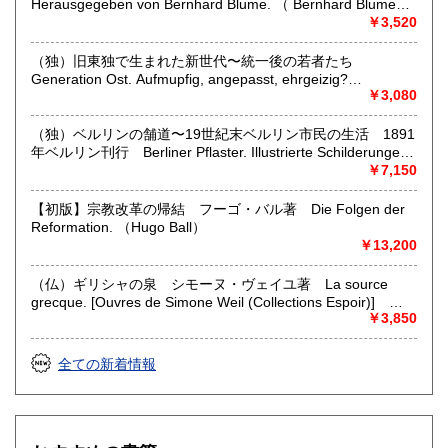
弊店は洋書が専門ですので、特に洋書のご整理をお考えの方
Herausgegeben von Bernhard Blume. （ Bernhard Blume
はご連絡をお待ちしております。
(hg.)）
￥3,520
（独）旧東独で生まれた新世代〜統一後の若者たち
取り扱い分野
Generation Ost. Aufmupfig, angepasst, ehrgeizig?
哲学宗教、美術工芸、外国文学、外国書、古書一般（その
Jugendliche nach der Wende. Zwolf Selbstaussagen. Mit
￥3,080
他）
Fotos von Tomas Sandberg und Jim Rakete. （Liane V.
Billerbeck）
（独）ベルリンの舗道〜19世紀末ベルリン市民の生活 1891
年ベルリン刊行 Berliner Pflaster. Illustrierte Schilderungen
aus dem Berliner Leben. Unter Mit wirkung erster
￥7,150
Schriftsteller und Kunstler. （M. Reymond & L. Manzel
(hg.)）
【初版】宗教改革の帰結 フーゴ・バル著 Die Folgen der
Reformation. （Hugo Ball）
￥13,200
（仏）ギリシャの泉 シモーヌ・ヴェイユ著 La source
grecque. [Ouvres de Simone Weil (Collections Espoir)]
（Simone Weil）
￥3,850
全ての新着情報