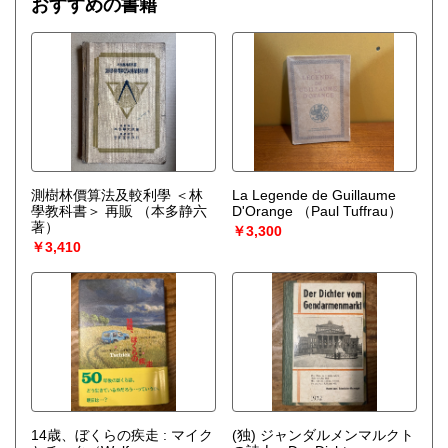
おすすめの書籍
測樹林價算法及較利學 ＜林
La Legende de Guillaume
學教科書＞ 再販
（本多静六
D'Orange
（Paul Tuffrau）
著）
￥3,300
￥3,410
14歳、ぼくらの疾走 : マイク
(独) ジャンダルメンマルクト