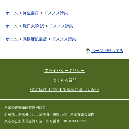
（Christoph Martin
Wieland）
ホーム
弥生書房
デスノス詩集
ホーム
堀口大学 訳
デスノス詩集
ホーム
高橋麻帆書店
デスノス詩集
ページ上部へ戻る
プライバシーポリシー
よくある質問
特定商取引に関する法律に基づく表記
東京都古書籍商業協同組合
所在地：東京都千代田区神田小川町3-22 東京古書会館内
東京都公安委員会許可済 許可番号 301026602392