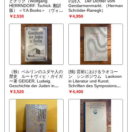
とチック（Wolfgang
の詩人 Der Dichter vom
HERRNDORF. Tschick. 翻訳
Gendarmenmarkt.
（Herman
版） ＜Y.A.Books＞
（ヴォル
Schröder-Ranegk）
フガング・ヘルンドルフ 作 ;
￥2,530
￥4,950
木本栄 訳）
（独）ベルリンのユダヤ人の
(独) 芸術におけるラオコー
歴史 ルートヴィヒ・ガイガ
ン シンポジウム Laokoon
ー著 GEIGER, Ludwig.
in Literatur und Kunst.
Geschichte der Juden in
Schriften des Symposions
Berlin. Festschrift zur
"Laokoon in Literatur und
￥3,520
￥4,400
zweiten Säklar-Feier.
Kunst" vom 30. 11. 2006,
Anmerkungen,
universiutät Bonn. [Beiträge
Ausführungen, urkundliche
zur Altertumskunde, Bd. 254]
Beilagen und zwei Nachträge
（Dorothee Gall / Anja
(1871-1890). Mit einem
Wolkenhauer (hg.)）
Vorwort von Hermann
Simon.
（GEIGER,
Ludwig.）