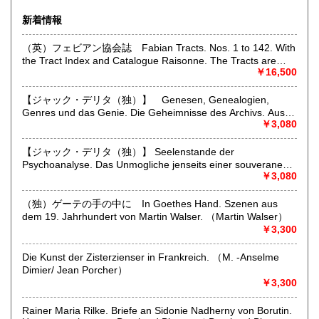
佐賀県
長崎県
600円
600円
の古書、雑誌を専門としております。
新着情報
熊本県
大分県
600円
600円
店舗はありませんが、現在、香林坊東急スクエア２階ヴィン
（英）フェビアン協会誌 Fabian Tracts. Nos. 1 to 142. With
テージマーケット内で出店しております。開店時間；10:00-
the Tract Index and Catalogue Raisonne. The Tracts are
20:00 住所；石川県金沢市香林坊２丁目１−１
宮崎県
鹿児島県
600円
600円
bound in oder of Number, Those Missing are out of Print or
￥16,500
詳細は以下のリンクをお読みください；
Withdrawn. Published By the Fabian Society From 1884 to
https://takahashima.thebase.in/blog/2026/02/04/230224
沖縄県
1909.. To be Obtained at The Fabian Office, 3 Clement's Inn,
600円
【ジャック・デリタ（独）】 Genesen, Genealogien,
Stand, W. G.5 7 13 14 15 20 23 28 29 32 37 38 40 4142 44
Specialities;
Genres und das Genie. Die Geheimnisse des Archivs. Aus
45 48 51 54 62 64 69 70 72 75 78 79 82 83 84 85 86 87 90
German and austrian old and rare books, published in
dem Franzosischen von Markus Sedlaczek. Herausgegeben
￥3,080
91 92 93 94 95 97 98 99 102 104 107 108 109 111 112 113
germany, austria or japan; german literature, philosophy,
von Peter Engelmann （Jacques Derida）
115 116 118 119 121 122 123 124 126 127 128 129 130
bibliography, books about books, cultural history, art,
131 132 133 134 135 136 137 138 139 140 141 142
【ジャック・デリタ（独）】 Seelenstande der
architecture, music, photography, dance, theater, natural
Psychoanalyse. Das Unmogliche jenseits einer souveranen
science, travel and decorative arts (books and prints).
Grausamkeit. Vortrag vor den Etats generaux de la
￥3,080
Psychanalyse am 10. Juli 2000 im Grand Amphitheatre der
沿線名：-
Sorbonne in Paris. Aus dem Franzosischen von Hans- Dieter
（独）ゲーテの手の中に In Goethes Hand. Szenen aus
最寄駅：-
Gondek. （Jacques Derrida）
dem 19. Jahrhundert von Martin Walser. （Martin Walser）
営業時間：出張に出ております際にはご対応が遅くなること
￥3,300
があります。小規模の経営体制です。ご理解いただけますよ
うお願いいたします。
定休日：-
Die Kunst der Zisterzienser in Frankreich. （M. -Anselme
Dimier/ Jean Porcher）
￥3,300
書籍の買取について
買い取りのご相談お待ちしております。
Rainer Maria Rilke. Briefe an Sidonie Nadherny von Borutin.