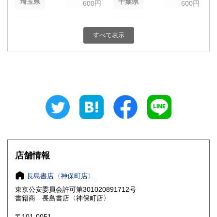
埼玉県
千葉県
600円
600円
東京都
神奈川県
600円
600円
すべて表示
新潟県
富山県
600円
600円
石川県
福井県
600円
600円
山梨県
長野県
600円
600円
岐阜県
静岡県
600円
600円
愛知県
三重県
600円
600円
滋賀県
京都府
600円
600円
店舗情報
大阪府
兵庫県
600円
600円
長島書店〈神保町店〉
奈良県
和歌山県
東京公安委員会許可第301020891712号
600円
600円
書籍商 長島書店〈神保町店〉
鳥取県
島根県
600円
600円
〒101-0051