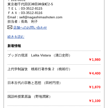
東京都千代田区神田神保町2-5
岡山県
広島県
600円
600円
ＴＥＬ：03-3512-8115
ＦＡＸ：03-3512-8116
Email：sell@nagashimashoten.com
山口県
徳島県
600円
600円
担当者：長島 利子
香川県
店舗へのお問い合わせ
愛媛県
600円
600円
＜神保町店＞は、神田で営業してお陰様で百十余年（創業明
続きを読む
高知県
福岡県
治３５年）書籍雑誌の販売、買入れ、出張買取を致しており
600円
600円
ます。
新着情報
佐賀県
長崎県
600円
600円
＜駿河台下店＞は、現在買取専門店としてインターネット
ブッダの境涯 Lalita Vistara （溝口史郎）
等の通信販売、宅配買取の店として営業致しております
熊本県
大分県
600円
￥1,980
600円
沿線名：JR 地下鉄
最寄駅：水道橋駅 神保町駅
宮崎県
上代学制論攷 桃裕行著作集 2 （桃裕行）
鹿児島県
600円
600円
営業時間：10時30分〜18時
￥4,400
定休日：水曜日・日曜日・祝日
沖縄県
600円
日本古代の宗教と思想 （田村円澄）
書籍の買取について
￥1,870
江戸時代〜明治時代の古典籍・和本・唐本・全集・哲学書・
国語科授業原論 （野地潤家）
歴史書・思想書・仏教書・宗教書・国文学書等専門書から書
￥1,100
道・美術・映画・音楽・江戸東京・古い漫画・昔の漫画・近
年の文庫まで、幅広い分野で、専門スタッフが直接お伺いし