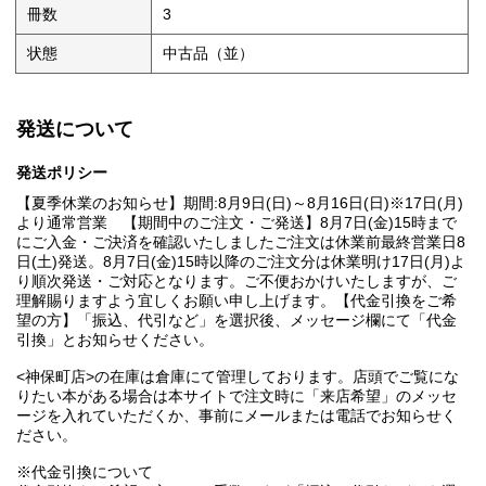
冊数
3
状態
中古品（並）
発送について
発送ポリシー
【夏季休業のお知らせ】期間:8月9日(日)～8月16日(日)※17日(月)
より通常営業 【期間中のご注文・ご発送】8月7日(金)15時まで
にご入金・ご決済を確認いたしましたご注文は休業前最終営業日8
日(土)発送。8月7日(金)15時以降のご注文分は休業明け17日(月)よ
り順次発送・ご対応となります。ご不便おかけいたしますが、ご
理解賜りますよう宜しくお願い申し上げます。【代金引換をご希
望の方】「振込、代引など」を選択後、メッセージ欄にて「代金
引換」とお知らせください。
<神保町店>の在庫は倉庫にて管理しております。店頭でご覧にな
りたい本がある場合は本サイトで注文時に「来店希望」のメッセ
ージを入れていただくか、事前にメールまたは電話でお知らせく
ださい。
※代金引換について