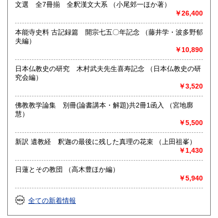
文選 全7冊揃 全釈漢文大系 （小尾郊一ほか著）
査定・買い取り致します。古書の出張買取致します。
￥26,400
取り扱い分野
本能寺史料 古記録篇 開宗七五〇年記念 （藤井学・波多野郁
夫編）
総記、哲学宗教、歴史、社会科学、自然科学、美術工芸、国
￥10,890
語国文、外国文学、古典籍、近代文献、趣味、サブカルチャ
ー、古書一般（その他）
日本仏教史の研究 木村武夫先生喜寿記念 （日本仏教史の研
古書全般
究会編）
￥3,520
佛教教学論集 別冊(論書講本・解題)共2冊1函入 （宮地廓
慧）
￥5,500
新訳 遺教経 釈迦の最後に残した真理の花束 （上田祖峯）
￥1,430
日蓮とその教団 （高木豊ほか編）
￥5,940
全ての新着情報