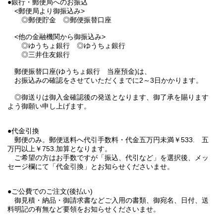
●銀行・郵便局へのお振込
<郵便局より御振込み>
◎郵便貯金 ◎郵便振替口座
<他の金融機関から御振込み>
◎ゆうちょ銀行 ◎ゆうちょ銀行
◎三井住友銀行
郵便振替口座(ゆうちょ銀行 当座預金)は、
お振込みの確認をさせていただくまでに2～3日かかります。
◎御送りは御入金確認後の発送となります、御了承を賜ります
よう御願い申し上げます。
●代金引換
郵便のみ。郵便送料へ代引手数料・代金五万円未満￥533. 五
万円以上￥753.加算となります。
ご希望の方はお手数ですが「振込、代引など」を選択後、メッ
セージ欄にて「代金引換」とお知らせくださいませ。
●ご公費でのご注文(後払い)
御見積・納品・御請求書などご入用の書類、御宛名、日付、送
料明記の有無など要領をお知らせくださいませ。