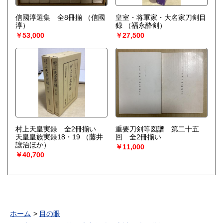
信國淳選集 全8冊揃
（信國
皇室・将軍家・大名家刀剣目
淳）
録
（福永酔剣）
￥53,000
￥27,500
村上天皇実録 全2冊揃い
重要刀剣等図譜 第二十五
天皇皇族実録18・19
（藤井
回 全2冊揃い
讓治ほか）
￥11,000
￥40,700
ホーム
目の眼