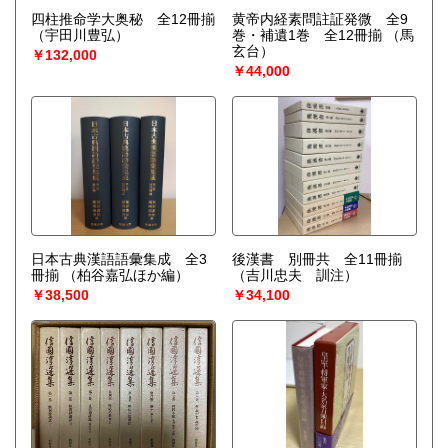
四柱推命学大奥秘 全12冊揃
黄帝内経素問註証発微 全9
（宇田川豊弘）
巻・補遺1巻 全12冊揃
（馬
玄台）
￥132,000
￥44,000
日本古典漢語語彙集成 全3
後漢書 別冊共 全11冊揃
冊揃
（柏谷嘉弘ほか編）
（吉川忠夫 訓注）
￥38,500
￥34,100