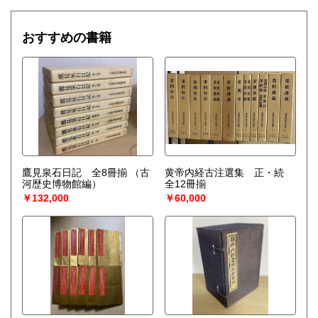
おすすめの書籍
鷹見泉石日記 全8冊揃
（古
黄帝内経古注選集 正・続
河歴史博物館編）
全12冊揃
￥132,000
￥60,000