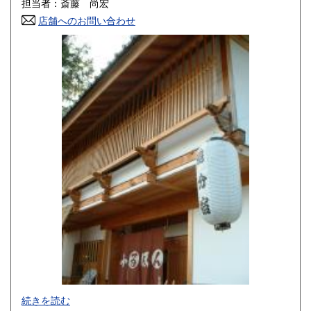
担当者：斎藤 尚宏
店舗へのお問い合わせ
高知県
福岡県
330円
330円
佐賀県
長崎県
330円
330円
熊本県
大分県
330円
330円
宮崎県
鹿児島県
330円
330円
沖縄県
330円
続きを読む