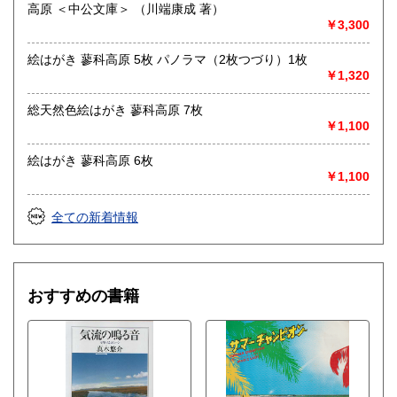
高原 ＜中公文庫＞ （川端康成 著）
買取が出来る本とそうでない本があります、メール・電話等
￥3,300
で連絡頂ければと思います。
絵はがき 蓼科高原 5枚 パノラマ（2枚つづり）1枚
取り扱い分野
￥1,320
哲学宗教、歴史、社会科学、美術工芸、外国文学、趣味、サ
ブカルチャー、古書一般（その他）
総天然色絵はがき 蓼科高原 7枚
￥1,100
絵はがき 蓼科高原 6枚
￥1,100
全ての新着情報
おすすめの書籍