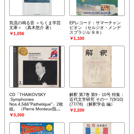
気流の鳴る音 ＜ちくま学芸
EPレコード：サマーチャン
文庫＞
（真木悠介 著）
ピオン
（セルジオ・メンデ
スブラジル’８８）
￥1,056
￥1,100
CD「THAIKOVSKY
解釈 第7巻 第9・10号 特集：
:Symphonies
近代文学研究 その一 7(9/10)
Nos.4,5&6"Pathetique"」2枚
(77/78)
（解釈学会 編）
組。
（Pierre Monteux指
￥2,200
揮/Boston Symphony
￥3,300
Orchestra）