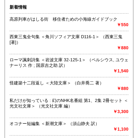
新着情報
高原列車がはしる街 移住者ための小海線ガイドブック
￥550
追分コロニーは「豊かな暮らし」をテーマにした「村の古本
屋」です。人が精神的に豊かな生活を送るための 様々な遊び
西東三鬼全句集 ＜角川ソフィア文庫 D116-1＞ （西東三鬼
的「衣・食・住、アート、音楽、旅、 趣味、健康、文芸、経
[著]）
済、社会、哲学、政治」 等の幅広いテーマを扱います。
￥880
「日本の古本屋」で販売している古本は、隣りの「文化磁場
油や」で一部展示販売も春～秋にしています、堀辰雄、立原
ローマ諷刺詩集 ＜岩波文庫 32-125-1＞ （ペルシウス, ユウェ
道造、加藤周一などのゆかりの土地柄です。信州にお越しの
ナーリス 作 ; 国原吉之助 訳）
場合はどうぞお立ち寄り下さい。
￥1,540
沿線名：しなの鉄道
怪建築十二段返し ＜大陸文庫＞ （白井喬二 著）
最寄駅：信濃追分駅
￥880
営業時間：12:00〜17:00
定休日：火・水曜日(夏季:毎日営業、冬季:天気次第)
私だけが知っている : 幻のNHK名番組 第1、2集 2冊セット ＜
光文社文庫＞ （光文社文庫 編）
書籍の買取について
￥3,300
◇近隣であれば書籍の買取をしています。少数であれば店へ
オコナー短編集 ＜新潮文庫＞ （須山静夫 訳）
の持ち込み、あるいは量が多い場合はまずは電話などで相談
￥1,100
をさせていただくこともあります。