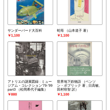
サンダーバード大百科
蛇苺
（山本道子 著）
￥1,100
￥1,100
アトリエの謎展図録 : ミュー
世界地下鉄物語
（ベンソ
ジアム・コレクション'79-'99
ン・ボブリック 著 ; 日高敏,
part3
（松岡希代子編集）
田村咲智 訳）
￥880
￥1,100