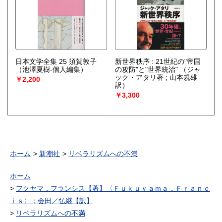
日本文学全集 25 須賀敦子
新世界秩序 : 21世紀の"帝国
（池澤夏樹-個人編集）
の攻防"と"世界統治"
（ジャ
ック・アタリ著 ; 山本規雄
￥2,200
訳）
￥3,300
ホーム
新潮社
リベラリズムへの不満
ホーム
フクヤマ，フランシス【著】〈Ｆｕｋｕｙａｍａ，Ｆｒａｎｃ
ｉｓ〉；会田／弘継【訳】
リベラリズムへの不満