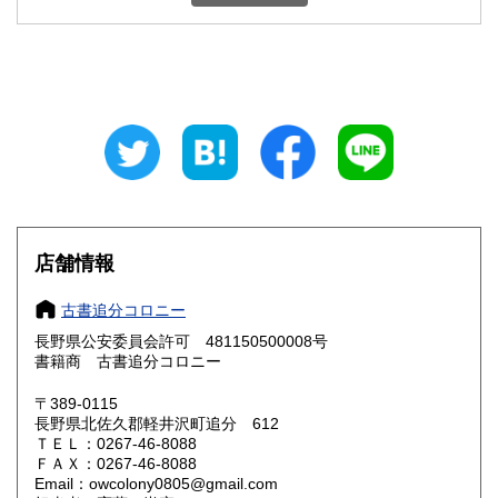
石川県
福井県
330円
330円
山梨県
長野県
330円
330円
岐阜県
静岡県
330円
330円
愛知県
三重県
330円
330円
滋賀県
京都府
330円
330円
大阪府
兵庫県
330円
330円
店舗情報
奈良県
和歌山県
330円
330円
古書追分コロニー
長野県公安委員会許可 481150500008号
鳥取県
島根県
330円
330円
書籍商 古書追分コロニー
岡山県
広島県
330円
330円
〒389-0115
長野県北佐久郡軽井沢町追分 612
ＴＥＬ：0267-46-8088
山口県
徳島県
330円
330円
ＦＡＸ：0267-46-8088
Email：owcolony0805@gmail.com
香川県
愛媛県
330円
330円