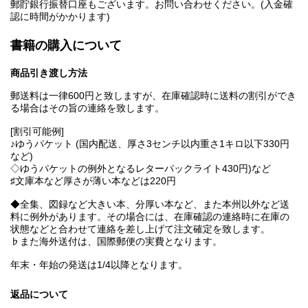
郵貯銀行振替口座もございます。お問い合わせください。(入金確
認に時間がかかります)
書籍の購入について
商品引き渡し方法
郵送料は一律600円と致しますが、在庫確認時に送料の割引ができ
る場合はその旨の連絡を致します。
[割引可能例]
♪ゆうパケット (国内配送、厚さ3センチ以内重さ1キロ以下330円
など)
◇ゆうパケットの例外となるレターパックライト430円)など
♯文庫本など厚さが薄い本などは220円
◆全集、図録など大きい本、分厚い本など、また本州以外など送
料に例外があります。その場合には、在庫確認の連絡時に在庫の
状態などと合わせて連絡を差し上げて注文確定を致します。
♭また海外送付は、国際郵便の実費となります。
年末・年始の発送は1/4以降となります。
返品について