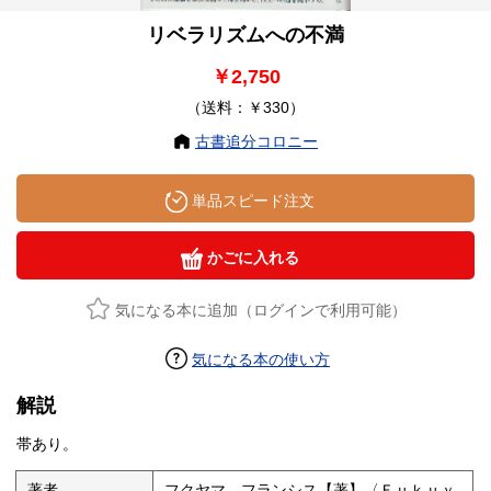
リベラリズムへの不満
￥2,750
（送料：￥330）
古書追分コロニー
単品スピード注文
かごに入れる
気になる本に追加（ログインで利用可能）
気になる本の使い方
解説
帯あり。
著者
フクヤマ，フランシス【著】〈Ｆｕｋｕｙ