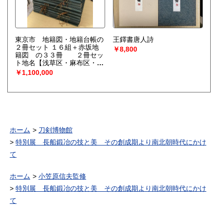
東京市 地籍図・地籍台帳の
王鐸書唐人詩
２冊セット １６組＋赤坂地
￥8,800
籍図 の３３冊 ２冊セッ
ト地名【浅草区・麻布区・牛
込区・神田区・京橋区・小石
￥1,100,000
川区・麹町区・下谷区・芝
区・渋谷区（上・下）・日本
橋区・深川区・本郷区・本所
区・四谷区】
ホーム
刀剣博物館
特別展 長船鍛冶の技と美 その創成期より南北朝時代にかけ
て
ホーム
小笠原信夫監修
特別展 長船鍛冶の技と美 その創成期より南北朝時代にかけ
て