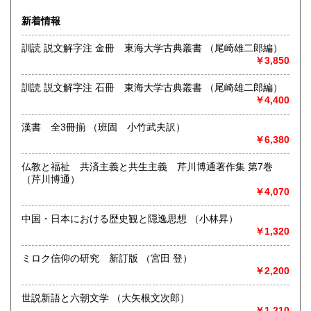
治３５年）書籍雑誌の販売、買入れ、出張買取を致しており
310円
310円
ます。
新着情報
佐賀県
長崎県
310円
310円
＜駿河台下店＞は、現在買取専門店としてインターネット
訓読 説文解字注 金冊 東海大学古典叢書 （尾崎雄二郎編）
等の通信販売、宅配買取の店として営業致しております
熊本県
大分県
310円
￥3,850
310円
沿線名：JR 地下鉄
最寄駅：水道橋駅 神保町駅
宮崎県
鹿児島県
訓読 説文解字注 石冊 東海大学古典叢書 （尾崎雄二郎編）
310円
310円
営業時間：10時30分〜18時
￥4,400
定休日：水曜日・日曜日・祝日
沖縄県
310円
漢書 全3冊揃 （班固 小竹武夫訳）
書籍の買取について
￥6,380
江戸時代〜明治時代の古典籍・和本・唐本・全集・哲学書・
仏教と福祉 共済主義と共生主義 芹川博通著作集 第7巻
歴史書・思想書・仏教書・宗教書・国文学書等専門書から書
（芹川博通）
道・美術・映画・音楽・江戸東京・古い漫画・昔の漫画・近
￥4,070
年の文庫まで、幅広い分野で、専門スタッフが直接お伺いし
査定・買い取り致します。古書の出張買取致します。
中国・日本における歴史観と隠逸思想 （小林昇）
￥1,320
取り扱い分野
ミロク信仰の研究 新訂版 （宮田 登）
総記、哲学宗教、歴史、社会科学、自然科学、美術工芸、国
￥2,200
語国文、外国文学、古典籍、近代文献、趣味、サブカルチャ
ー、古書一般（その他）
世説新語と六朝文学 （大矢根文次郎）
古書全般
￥1,210