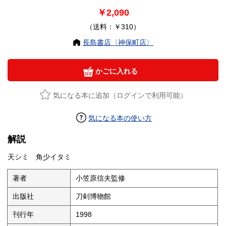
￥2,090
（送料：￥310）
長島書店〈神保町店〉
かごに入れる
気になる本に追加（ログインで利用可能）
気になる本の使い方
解説
天シミ 角少イタミ
著者
小笠原信夫監修
出版社
刀剣博物館
刊行年
1998