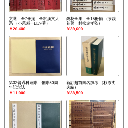
文選 全7冊揃 全釈漢文大
鏡花全集 全15冊揃
（泉鏡
系
（小尾郊一ほか著）
花著 村松定孝監）
￥26,400
￥39,600
第32普通科連隊 創隊50周
新訂越前国名蹟考
（杉原丈
年記念誌
夫編）
￥11,000
￥38,500