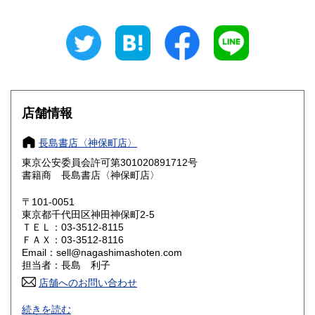
山梨県
長野県
310円
310円
岐阜県
静岡県
310円
310円
愛知県
三重県
310円
310円
滋賀県
京都府
310円
310円
店舗情報
大阪府
兵庫県
310円
310円
長島書店〈神保町店〉
奈良県
和歌山県
東京公安委員会許可第301020891712号
310円
310円
書籍商 長島書店〈神保町店〉
鳥取県
島根県
310円
310円
〒101-0051
東京都千代田区神田神保町2-5
岡山県
広島県
310円
310円
ＴＥＬ：03-3512-8115
ＦＡＸ：03-3512-8116
Email：sell@nagashimashoten.com
山口県
徳島県
310円
310円
担当者：長島 利子
香川県
店舗へのお問い合わせ
愛媛県
310円
310円
＜神保町店＞は、神田で営業してお陰様で百十余年（創業明
続きを読む
高知県
福岡県