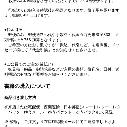
お振込みの確認をさせていただくまでに2～3日かかります。
◎御送りは御入金確認後の発送となります、御了承を賜ります
よう御願い申し上げます。
●代金引換
郵便のみ。郵便送料へ代引手数料・代金五万円未満￥533. 五
万円以上￥753.加算となります。
ご希望の方はお手数ですが「振込、代引など」を選択後、メッ
セージ欄にて「代金引換」とお知らせくださいませ。
●ご公費でのご注文(後払い)
御見積・納品・御請求書などご入用の書類、御宛名、日付、送
料明記の有無など要領をお知らせくださいませ。
書籍の購入について
商品引き渡し方法
御来店または宅配便・西濃運輸・日本郵便(スマートレター・レタ
ーパック・ゆうメール・ゆうパケット・ゆうパック)にて発送。
※送料は、ご注文より在庫確認後メールにてご連絡申し上げま
す。