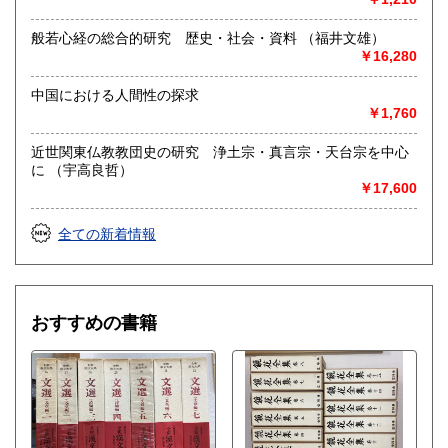
般若心経の総合的研究 歴史・社会・資料 （福井文雄）
￥16,280
中国における人間性の探求
￥1,760
近世関東仏教教団史の研究 浄土宗・真言宗・天台宗を中心
に （宇高良哲）
￥17,600
全ての新着情報
おすすめの書籍