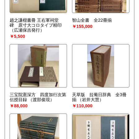
趙之謙楷書冊 王右軍祠堂
智山全書 全22冊揃
碑 原寸大コロタイプ精印
￥155,000
（広瀬保吉発行）
￥5,500
三宝院憲深方 四度加行次第
天草版 拉葡日辞典 全3冊
伝授目録
（渡部俊現）
揃
（岩井大慧）
￥88,000
￥110,000