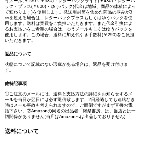
うメール(￥230～￥380)・レターパックライト(￥430)・レターパ
ック・プラス(￥600)・ゆうパック(代金は地域、商品の体積によっ
て変わります)を使用します。発送用封筒を含めた商品の厚みが3
㎝を超える場合は、レターパックプラスもしくはゆうパックを使
用します。送料は実費をご負担いただきます。また代金引換によ
るお支払いをご希望の場合は、ゆうメールもしくはゆうパックを
使用します。この場合、送料に加え代引き手数料(￥290)をご負担
いただきます。
返品について
状態について記載のない瑕疵がある場合は、返品を受け付けま
す。
他特記事項
①ご注文のメールには、送料と支払方法の詳細をお知らせするメ
ールを当日か翌日には必ず返信致します。2日経過しても連絡なき
時はメール事故も考えられますので、ご面倒ですがまず直接お電
話下さい。②Amazonの同名の出品者「獺祭書房」は、当店とは一
切関係がありません(当店はAmazonへは出品しておりません)
送料について