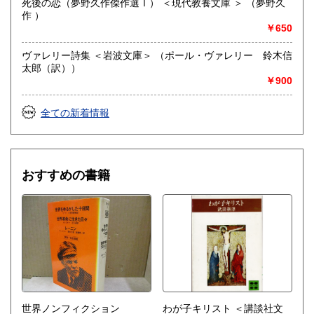
死後の恋（夢野久作傑作選Ⅰ） ＜現代教養文庫 ＞ （夢野久
作 ）
￥650
ヴァレリー詩集 ＜岩波文庫＞ （ポール・ヴァレリー 鈴木信
太郎（訳））
￥900
全ての新着情報
おすすめの書籍
世界ノンフィクション
わが子キリスト ＜講談社文