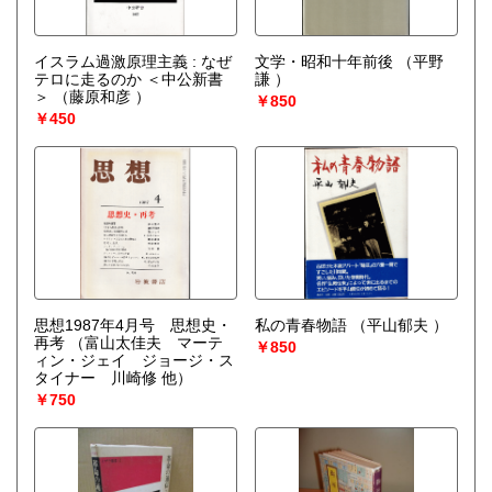
イスラム過激原理主義 : なぜ
文学・昭和十年前後
（平野
テロに走るのか ＜中公新書
謙 ）
＞
（藤原和彦 ）
￥850
￥450
思想1987年4月号 思想史・
私の青春物語
（平山郁夫 ）
再考
（富山太佳夫 マーテ
￥850
ィン・ジェイ ジョージ・ス
タイナー 川崎修 他）
￥750