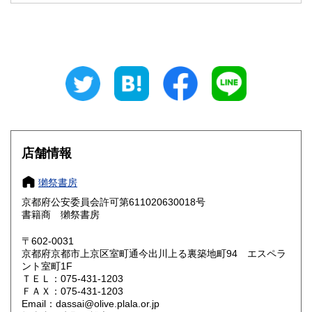
山梨県
長野県
600円
600円
岐阜県
静岡県
600円
600円
愛知県
三重県
600円
600円
滋賀県
京都府
600円
600円
大阪府
兵庫県
600円
600円
店舗情報
奈良県
和歌山県
600円
600円
獺祭書房
京都府公安委員会許可第611020630018号
鳥取県
島根県
600円
600円
書籍商 獺祭書房
岡山県
広島県
600円
600円
〒602-0031
京都府京都市上京区室町通今出川上る裏築地町94 エスペラ
ント室町1F
山口県
徳島県
600円
600円
ＴＥＬ：075-431-1203
ＦＡＸ：075-431-1203
香川県
愛媛県
600円
600円
Email：dassai@olive.plala.or.jp