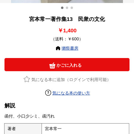
宮本常一著作集13 民衆の文化
￥1,400
（送料：￥600）
獺祭書房
かごに入れる
気になる本に追加（ログインで利用可能）
気になる本の使い方
解説
函付、小口少シミ、函汚れ
著者
宮本常一