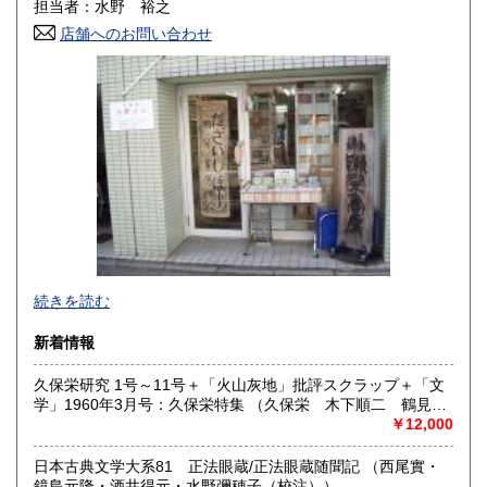
担当者：水野 裕之
高知県
福岡県
600円
600円
店舗へのお問い合わせ
佐賀県
長崎県
600円
600円
熊本県
大分県
600円
600円
宮崎県
鹿児島県
600円
600円
沖縄県
600円
文学・哲学等人文書を幅広く発掘・提供していきたいと考え
続きを読む
ます。お近くの方は店舗の方にも是非お立ち寄り下さい。
新着情報
沿線名：地下鉄烏丸線
最寄駅：今出川駅
久保栄研究 1号～11号＋「火山灰地」批評スクラップ＋「文
営業時間：12:00〜19:00
学」1960年3月号：久保栄特集 （久保栄 木下順二 鶴見俊
定休日：火曜
輔 他）
￥12,000
書籍の買取について
日本古典文学大系81 正法眼蔵/正法眼蔵随聞記 （西尾實・
鏡島元隆・酒井得元・水野彌穂子（校注））
-