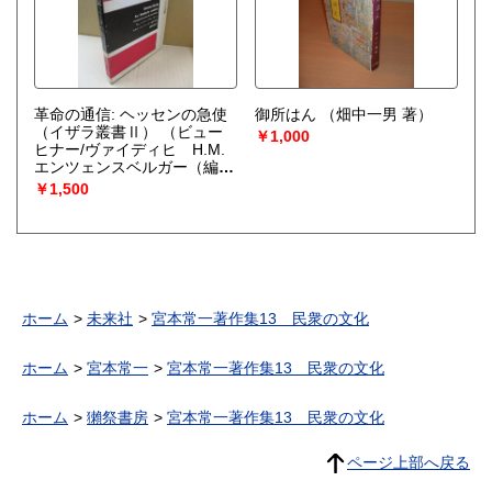
革命の通信: ヘッセンの急使
御所はん
（畑中一男 著）
（イザラ叢書Ⅱ）
（ビュー
￥1,000
ヒナー/ヴァイディヒ H.M.
エンツェンスベルガー（編
集・解説） 森光昭（訳））
￥1,500
ホーム
未来社
宮本常一著作集13 民衆の文化
ホーム
宮本常一
宮本常一著作集13 民衆の文化
ホーム
獺祭書房
宮本常一著作集13 民衆の文化
ページ上部へ戻る