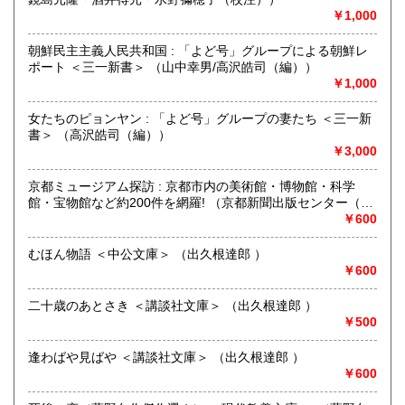
￥1,000
取り扱い分野
朝鮮民主主義人民共和国 : 「よど号」グループによる朝鮮レ
哲学宗教、歴史、社会科学、国語国文、外国文学
ポート ＜三一新書＞ （山中幸男/高沢皓司（編））
￥1,000
女たちのピョンヤン : 「よど号」グループの妻たち ＜三一新
書＞ （高沢皓司（編））
￥3,000
京都ミュージアム探訪 : 京都市内の美術館・博物館・科学
館・宝物館など約200件を網羅! （京都新聞出版センター（編
集））
￥600
むほん物語 ＜中公文庫＞ （出久根達郎 ）
￥600
二十歳のあとさき ＜講談社文庫＞ （出久根達郎 ）
￥500
逢わばや見ばや ＜講談社文庫＞ （出久根達郎 ）
￥600