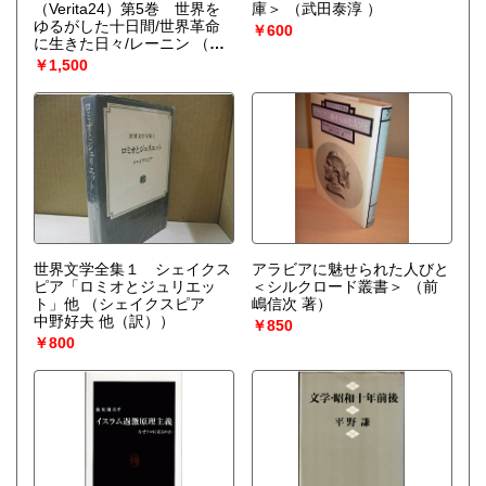
（Verita24）第5巻 世界を
庫＞
（武田泰淳 ）
ゆるがした十日間/世界革命
￥600
に生きた日々/レーニン
（ジ
ョン・リード エリザヴェー
￥1,500
タ・ドラプキナ ルイス・フ
ィッシャー 小笠原豊樹 他
（訳））
世界文学全集１ シェイクス
アラビアに魅せられた人びと
ピア「ロミオとジュリエッ
＜シルクロード叢書＞
（前
ト」他
（シェイクスピア
嶋信次 著）
中野好夫 他（訳））
￥850
￥800