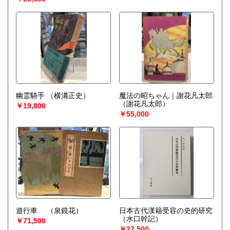
幽霊騎手
（横溝正史）
魔法の昭ちゃん｜謝花凡太郎
（謝花凡太郎）
￥19,800
￥55,000
遊行車
（泉鏡花）
日本古代漢籍受容の史的研究
（水口幹記）
￥71,500
￥27,500