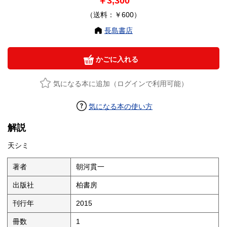
￥3,300
（送料：￥600）
長島書店
かごに入れる
気になる本に追加（ログインで利用可能）
気になる本の使い方
解説
天シミ
著者
朝河貫一
出版社
柏書房
刊行年
2015
冊数
1