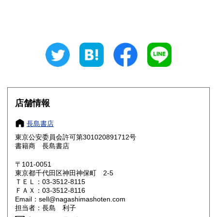
石川県
福井県
600円
600円
山梨県
長野県
600円
600円
岐阜県
静岡県
600円
600円
愛知県
三重県
600円
600円
滋賀県
京都府
600円
600円
店舗情報
大阪府
兵庫県
600円
600円
長島書店
奈良県
和歌山県
東京公安委員会許可第301020891712号
600円
600円
書籍商 長島書店
鳥取県
島根県
600円
600円
〒101-0051
東京都千代田区神田神保町 2-5
岡山県
広島県
600円
600円
ＴＥＬ：03-3512-8115
ＦＡＸ：03-3512-8116
Email：sell@nagashimashoten.com
山口県
徳島県
600円
600円
担当者：長島 利子