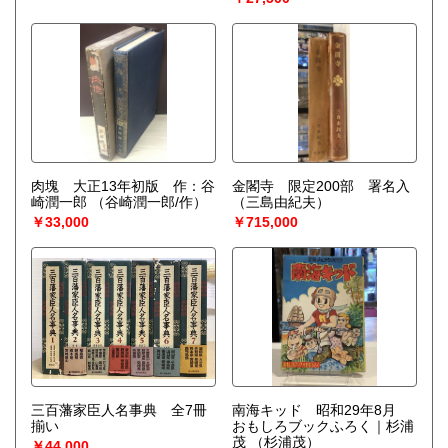
肉塊 大正13年初版 作：谷
金閣寺 限定200部 署名入
崎潤一郎
（谷崎潤一郎/作）
（三島由紀夫）
￥33,000
￥715,000
三百藩家臣人名事典 全7冊
南海キッド 昭和29年8月
揃い
おもしろブックふろく｜杉浦
茂
（杉浦茂）
￥44,000