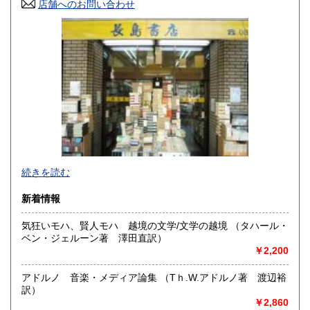
香川県
店舗へのお問い合わせ
愛媛県
600円
600円
高知県
福岡県
600円
600円
佐賀県
長崎県
600円
600円
熊本県
大分県
600円
600円
宮崎県
鹿児島県
600円
600円
沖縄県
600円
＜神保町店＞は、神田で営業してお陰様で百十余年（創業明
続きを読む
治３５年）書籍雑誌の販売、買入れ、出張での買取を致して
おります。
新着情報
＜駿河台下店＞は、現在買取専門店としてインターネット
気狂いモハ、賢人モハ 越境の文学/文学の越境 （タハール・
等の通信販売、宅配買取の店として営業致しております
ベン・ジェルーン著 澤田直訳）
￥2,200
沿線名：JR 地下鉄
最寄駅：水道橋駅 神保町駅 九段下駅
営業時間：10時30分〜18時
アドルノ 音楽・メディア論集 （Tｈ.W.アドルノ著 渡辺裕
定休日：水曜、日曜、祝日
訳）
￥2,860