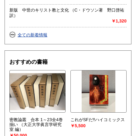
新版 中世のキリスト教と文化 （C・ドウソン著 野口啓祐
訳）
￥1,320
全ての新着情報
おすすめの書籍
密教論叢 合本 1～23全4巻
これがSFだ‼︎ハイコミックス
揃い
（大正大学眞言学研究
￥5,500
室 編）
￥50,000