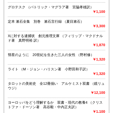
書籍の買取について
グロテスク （パトリック・マグラア著 宮脇孝雄訳）
江戸時代〜明治時代の古典籍・和本・全集・哲学書・歴史
￥1,100
書・思想書・仏教書・宗教書等専門書から書道・美術・映
画・音楽・江戸東京・古い漫画・昔の漫画・近年の文庫ま
定本 漱石全集 別巻 漱石言行録 （夏目漱石）
で、幅広い分野で、専門スタッフが直接お伺いし査定・買い
￥3,300
取り致します。古書の出張買取致します。
Xに対する逮捕状 創元推理文庫 （フィリップ・マクドナル
取り扱い分野
ド著 真野明裕 訳）
￥1,870
総記、哲学宗教、歴史、社会科学、自然科学、美術工芸、国
語国文、外国文学、古典籍、近代文献、趣味、サブカルチャ
彗星のように 20世紀を生きた三人の女性 （野村修）
ー、古書一般（その他）
￥1,320
古書全般
ライト （M・ジョン・ハリスン著 小野田和子訳）
￥1,320
タロットの美術史 全12冊揃い アルケミスト双書 （鏡リュ
ウジ）
￥12,100
ヨーロッパをどう理解するか 双書・現代の教養4 （クリス
トファ・ドーソン著 高谷毅・中内正夫訳）
￥1,100