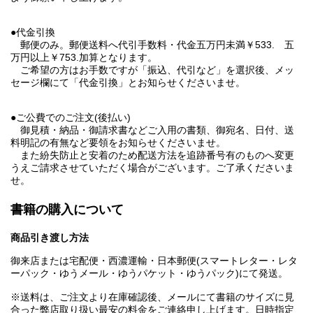
●代金引換
郵便のみ。郵便送料へ代引手数料・代金五万円未満￥533. 五
万円以上￥753.加算となります。
ご希望の方はお手数ですが「振込、代引など」を選択後、メッ
セージ欄にて「代金引換」とお知らせくださいませ。
●ご公費でのご注文(後払い)
御見積・納品・御請求書などご入用の書類、御宛名、日付、送
料明記の有無など要領をお知らせくださいませ。
また紛失防止と安着のため配送方法を追跡番号有のものへ変更
うえご請求させていただく場合がございます。ご了承くださいま
せ。
書籍の購入について
商品引き渡し方法
御来店または宅配便・西濃運輸・日本郵便(スマートレター・レタ
ーパック・ゆうメール・ゆうパケット・ゆうパック)にて発送。
※送料は、ご注文より在庫確認後、メールにて書籍のサイズに見
合った弊店取り扱い最安の料金をご連絡申し上げます。日時指定