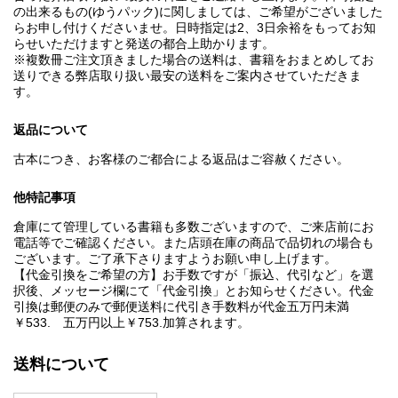
の出来るもの(ゆうパック)に関しましては、ご希望がございました
らお申し付けくださいませ。日時指定は2、3日余裕をもってお知
らせいただけますと発送の都合上助かります。
※複数冊ご注文頂きました場合の送料は、書籍をおまとめしてお
送りできる弊店取り扱い最安の送料をご案内させていただきま
す。
返品について
古本につき、お客様のご都合による返品はご容赦ください。
他特記事項
倉庫にて管理している書籍も多数ございますので、ご来店前にお
電話等でご確認ください。また店頭在庫の商品で品切れの場合も
ございます。ご了承下さりますようお願い申し上げます。
【代金引換をご希望の方】お手数ですが「振込、代引など」を選
択後、メッセージ欄にて「代金引換」とお知らせください。代金
引換は郵便のみで郵便送料に代引き手数料が代金五万円未満
￥533. 五万円以上￥753.加算されます。
送料について