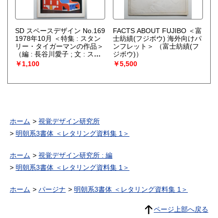
SD スペースデザイン No.169
FACTS ABOUT FUJIBO ＜富
1978年10月 ＜特集 : スタン
士紡績(フジボウ) 海外向けパ
リー・タイガーマンの作品＞
ンフレット＞
（富士紡績(フ
（編 : 長谷川愛子 ; 文 : スタ
ジボウ)）
ンリー・タイガーマン、ノリ
￥1,100
￥5,500
ー・ミラー）
ホーム
視覚デザイン研究所
明朝系3書体 ＜レタリング資料集 1＞
ホーム
視覚デザイン研究所 : 編
明朝系3書体 ＜レタリング資料集 1＞
ホーム
パージナ
明朝系3書体 ＜レタリング資料集 1＞
ページ上部へ戻る