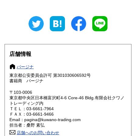
山梨県
長野県
185円
185円
岐阜県
静岡県
185円
185円
愛知県
三重県
185円
185円
滋賀県
京都府
185円
185円
店舗情報
大阪府
兵庫県
185円
185円
パージナ
奈良県
和歌山県
185円
185円
東京都公安委員会許可 第301030606592号
書籍商 パージナ
鳥取県
島根県
185円
185円
〒103-0006
岡山県
広島県
185円
185円
東京都中央区日本橋富沢町4-6 Core-46 Bldg.有限会社クワノ
トレーディング内
山口県
徳島県
ＴＥＬ：03-6661-7964
185円
185円
ＦＡＸ：03-6661-9466
Email：pagina@kuwano-trading.com
香川県
愛媛県
185円
185円
担当者：桑野 素弘
店舗へのお問い合わせ
高知県
福岡県
185円
185円