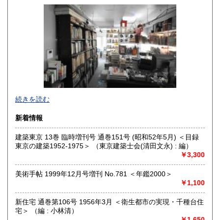
佐賀県
長崎県
185円
185円
熊本県
大分県
185円
185円
宮崎県
鹿児島県
185円
185円
沖縄県
185円
グラフィックデザイン、イラストレーション、タイポグラフ
続きを読む
ィ、プロダクトデザイン、インテリア、建築、広告、写真に
関する資料を扱っています。買取りも積極的に行っておりま
新着情報
すので、出張・宅配買取ともに、お気軽にご連絡ください。
建築東京 13巻 臨時増刊号 通巻151号 (昭和52年5月) ＜目録
沿線名：東京メトロ日比谷線
東京の建築1952-1975＞ （東京建築士会(清田文永) : 編）
最寄駅：人形町
￥3,300
営業時間：平日 午前10時～午後7時
定休日：土曜日・日曜日・祝日
美術手帖 1999年12月号増刊 No.781 ＜年鑑2000＞
￥1,100
書籍の買取について
書籍、雑誌の買取り強化中です。グラフィックデザイン、イ
新住宅 通巻第106号 1956年3月 ＜衛生都市の実現・千種台住
ラストレーション、タイポグラフィ、プロダクトデザイン、
宅＞ （編 : 小林清）
インテリア、建築、広告、写真、美術関係の蔵書の処分をお
￥1,650