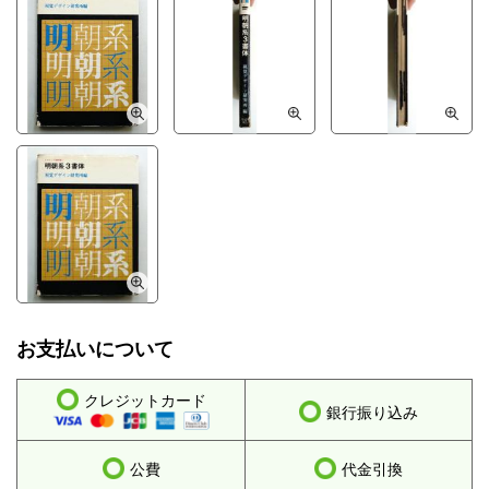
ナ行
ハ行
マ行
ヤ行
ラ行
ワ行
お支払いについて
クレジットカード
銀行振り込み
公費
代金引換