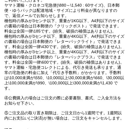
ご利用いただけます。
ヤマト運輸・クロネコ宅急便(\880～\1,540 : 60サイズ)、日本郵
便・ゆうパックは配達地域・サイズにより料金が異なりますの
で、返信メールでお知らせします。
梱包時の厚みが3センチ以下、重量が1KG以下、A4判以下のサイズ
の書籍の場合は日本郵便の『クリックポスト』で発送できます。
料金は全国一律\185です。(紛失、破損の補償はありません)。
梱包時の厚みが3センチ以下、重量が4KG以下、A4判以下のサイズ
の書籍の場合は日本郵便の『レターパックライト』で発送できま
す。料金は全国一律\430です。(紛失、破損の補償はありません)。
梱包時の厚みが3センチ以上、重量が4KG以下、A4判以下のサイズ
の書籍の場合は日本郵便の『レターパックプラス』で発送できま
す。料金は全国一律\600です。(紛失、破損の補償はありません)。
ヤマト運輸・宅急便コレクトによる、代引き発送も承ります。通
常の宅急便の料金に加え「代引き手数料」がかかります。手数料
は\10,000未満が\550、\10,000以上\30,000未満が\660、\30,000以
上\100,000未満が\990、\100,000以上\300,000未満が\1,430 で
す。
④公費購入の場合はご注文の際に必要書類、書式、ご入金方法を
お知らせ下さい。
⑤ご注文品の取り置き期限は、ご注文日から1週間です。1週間以
内にお支払い(ご決済)が無い場合は、ご注文をキャンセルします。