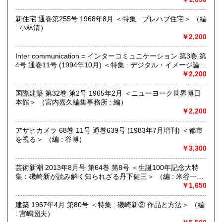
考えの際にはメール、電話、ファックスでご連絡下さい。誠
実にお見積り致します。
新住宅 通巻第255号 1968年8月 ＜特集 : プレハブ住宅＞ （編
: 小林清）
￥2,200
取り扱い分野
美術工芸、外国書、サブカルチャー
Inter communication = インターコミュニケーション 第3巻 第
グラフィックデザイン、イラストレーション、プロダクトデ
4号 通巻11号 (1994年10月) ＜特集 : デジタル・イメージ論
ザイン、建築、インテリアデザイン、美術、工芸、広告、写
視ることの変容＞ （編集委員 : 浅田彰・伊藤俊治・武邑光
￥2,200
真、印刷(タイポグラフィー)
裕・彦坂裕）
国際建築 第32巻 第2号 1965年2月 ＜ニューヨーク世界博日
本館＞ （宮内嘉久編集事務所 : 編）
￥2,200
アサヒカメラ 68巻 11号 通巻639号 (1983年7月増刊) ＜都市
を視る＞ （編 : 谷博）
￥3,300
芸術新潮 2013年8月号 第64巻 第8号 ＜生誕100年記念大特
集：磯崎新が読み解く知られざる丹下健三＞ （編 : 米谷一
志）
￥1,650
建築 1967年4月 第80号 ＜特集 : 磯崎新② 作品と方法＞ （編
: 宮嶋圀夫）