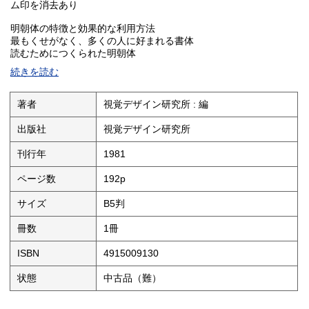
ム印を消去あり
明朝体の特徴と効果的な利用方法
最もくせがなく、多くの人に好まれる書体
読むためにつくられた明朝体
明朝体を基本にしたロゴタイプ
続きを読む
活字体(書体)と読みやすさとの関係
本文は明朝体
図版説明文はゴシック体
著者
視覚デザイン研究所 : 編
江戸中期の明朝体
レタリングの順序
出版社
視覚デザイン研究所
レタリングのポイントは字形のバランスと部分の形
1大きさを決め外枠をとる
刊行年
1981
2骨組みのバランスを整える
3ディテールや太さを決める
ページ数
192p
4肉付けして書体を具体化する
5バランスを調整する
サイズ
B5判
6墨入れして仕上げる
第1部 バランスを整える7つの法則
冊数
1冊
1大きさを均一にする 見かけ上の大きさを同じ印象にする
2重心を中心にそろえる 重心が一定していないと読みづらい
ISBN
4915009130
3上下のバランスは下部を広く 上下の重心は下部にウェイトを置く
4左右同型の文字は右側に比重をかける
状態
中古品（難）
5ふところの空きを均一にする
6字間の詰め巾は一様にはゆかない