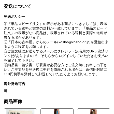
7画数の多い文字は線を細くして濃度を下げる
発送について
第2部 ディテールの表情/線と太さ
1 ディテールの名称
ディテールの形はイメージを決定づける
発送ポリシー
明朝体のディテールと特徴
①『単品スピード注文』の表示がある商品につきましては、表示
2 ディテールの展開例
されている送料と実際の送料が一致しています。『単品スピード
アローエース
注文』の表示がない商品は、表示されている送料と実際の送料が
リネア
異なる場合があります。
ミヤケアロー
②「日本の古本屋」からのメール(kosho@kosho.or.jp)を受信出来
3 有機的な線か幾何学的な線か 書体の有機度分布図
るように設定をお願します。
4 グリッドに拘束されるか、自由か 書体のグリッド拘束度分布図
③ご注文後にお送りするメールにクレジット決済用のURL(決済リ
5太さ 読むためには細く、見るためには太く 書体の太さと文字の
ンク)がありますので、そちらからログインしていただきお支払い
大小と、用途の関係
を完了して下さい。
6太さの比率(横線と太線の太さ比)
④納品書・請求書・領収書が必要な方はご注文時にお申し出下さ
7字形を変形させる 平体·長体·斜体
い。ご注文品を発送後に発行を依頼される場合は、返信用封筒に
第3部 明朝系3書体
110円切手を添付して郵送していただくようお願いします。
〈見出し明朝体·太明朝体·中細明朝体〉
ひらがな
海外発送可否
数字
カタカナ
可
漢字
ア行
商品画像
カ行
サ行
タ行