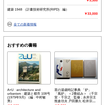
￥5,500
建築 1948 （計畫技術研究所(RIPD) : 編）
￥33,000
全ての新着情報
おすすめの書籍
A+U : architecture and
茶の湯歳時記事典 「炉」
urbanism : 建築と都市 108号
「風炉」 ＜2冊組み＞
（千宗
(1979年9月)
（編 : 中村敏
室・千宗之 : 監修 ; 永井宗主
男）
熊倉功夫 戸田勝久 松井宗新
赤沼多生 多田侑史 辻義一 筒