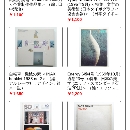
＜卒業制作作品集＞
（編 : 田
(1995年9月) ＜特集 : 文字の
中清治）
美術館 (日本タイポグラフィ
協会会報)＞
（日本タイポグ
￥1,100
ラフィ協会(編 : 南部俊安)）
￥1,100
自転車 : 機械の素 ＜INAX
Energy 6巻4号 (1969年10月)
booklet 1988 no.2＞
（編 :
通巻23号 ＜特集 : 日本の美
アルシーヴ社 ; デザイン : 鈴
学 (エッソ・スタンダード石
木一誌）
油PR誌)＞
（編 : エッソスタ
ンダード石油広報部 ; 監修：
￥1,650
￥2,200
多田道太郎、安田武 ; デザイ
ン : 勝井三雄 ; 表紙写真 : 今
井寿恵）