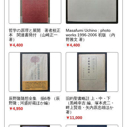
哲学の原理と展開 著者校正
Masafumi Uchino : photo
本 関連書簡付
（山崎正一
works 1996-2006 初版
（内
著）
野雅文 著）
￥4,400
￥4,400
辰野隆随想全集 揃6巻
（辰
旧約聖書略註 上・中・下
野隆 ; 河盛好蔵ほか編）
（黒崎幸吉 編、塚本虎二・
畔上賢造・矢内原忠雄ほか
￥4,950
著）
￥11,000