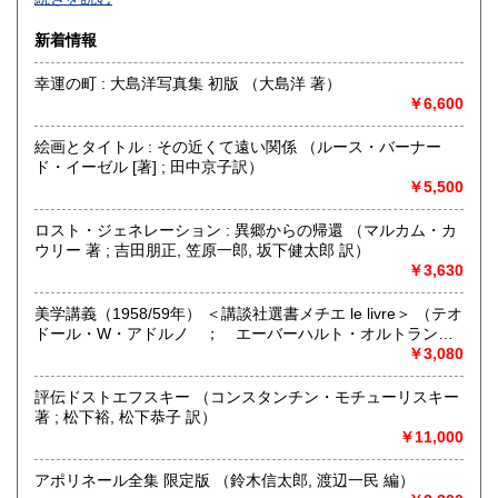
佐賀県
長崎県
600円
600円
無店舗にて通信販売中心の営業です。
新着情報
熊本県
大分県
高額商品のご購入を検討されている方で、現品をご確認され
600円
600円
たい場合は、
幸運の町 : 大島洋写真集 初版 （大島洋 著）
出来るだけ対応させて頂きますので、Eメール、電話にて遠
￥6,600
宮崎県
鹿児島県
600円
600円
慮なくご相談ください。
絵画とタイトル : その近くて遠い関係 （ルース・バーナー
沖縄県
600円
沿線名：-
ド・イーゼル [著] ; 田中京子訳）
最寄駅：-
￥5,500
営業時間：お電話の受付時間 : AM10:00〜PM6:00
定休日：毎週木曜日・日曜日(夏季休業8/9〜13)
ロスト・ジェネレーション : 異郷からの帰還 （マルカム・カ
ウリー 著 ; 吉田朋正, 笠原一郎, 坂下健太郎 訳）
書籍の買取について
￥3,630
西洋の哲学思想、宗教、歴史、文学、美術、言語学の研究
美学講義（1958/59年） ＜講談社選書メチエ le livre＞ （テオ
書・全集類、日本の近代文学初版本・限定本・全集類を中心
ドール・W・アドルノ ； エーバーハルト・オルトラント
に幅広く取り扱ってございます。
編 ; 藤野寛・西村誠 監訳）
￥3,080
関東近県、地方ともにご都合に合わせてお伺いします。
宅急便等によるご送本による買取りもいたします。
評伝ドストエフスキー （コンスタンチン・モチューリスキー
多少に関わらず、遠慮なくご相談、お問い合わせください。
著 ; 松下裕, 松下恭子 訳）
￥11,000
取り扱い分野
アポリネール全集 限定版 （鈴木信太郎, 渡辺一民 編）
哲学宗教、歴史、社会科学、美術工芸、国語国文、外国文