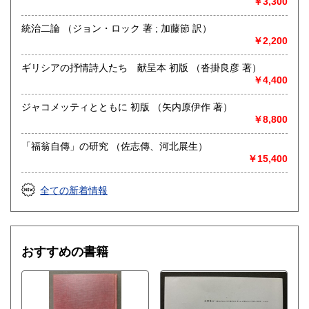
￥3,300
学、古書一般（その他）
統治二論 （ジョン・ロック 著 ; 加藤節 訳）
￥2,200
ギリシアの抒情詩人たち 献呈本 初版 （沓掛良彦 著）
￥4,400
ジャコメッティとともに 初版 （矢内原伊作 著）
￥8,800
「福翁自傳」の研究 （佐志傳、河北展生）
￥15,400
全ての新着情報
おすすめの書籍