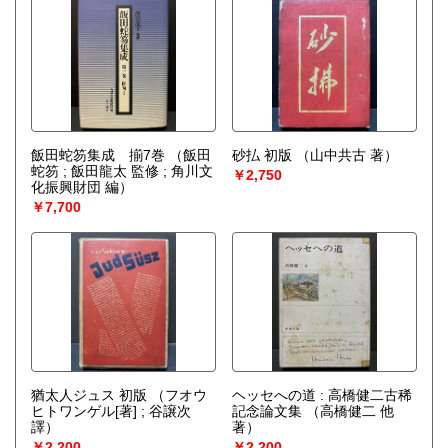
飯田蛇笏集成 揃7巻
（飯田
砂払 初版
（山中共古 著）
蛇笏 ; 飯田龍太 監修 ; 角川文
￥2,750
化振興財団 編）
￥7,700
猶太人ジュス 初版
（フオウ
ヘッセへの道 : 高橋健二古稀
ヒトワンゲル[著] ; 谷譲次
記念論文集
（高橋健二 他
譯）
著）
￥2,200
￥2,200