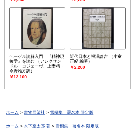
ヘーゲル読解入門 『精神現
近代日本と福澤諭吉
（小室
象学』を読む
（アレクサン
正紀 編著）
ドル・コジェーヴ、上妻精・
￥2,200
今野雅方訳）
￥12,100
ホーム
書物展望社
雪櫚集 署名本 限定版
ホーム
木下杢太郎 著
雪櫚集 署名本 限定版