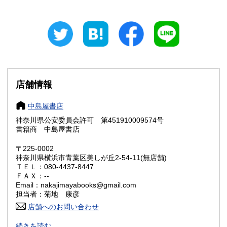
岐阜県
静岡県
600円
600円
愛知県
三重県
600円
600円
滋賀県
京都府
600円
600円
大阪府
兵庫県
600円
600円
店舗情報
奈良県
和歌山県
600円
600円
中島屋書店
神奈川県公安委員会許可 第451910009574号
鳥取県
島根県
600円
600円
書籍商 中島屋書店
岡山県
広島県
600円
600円
〒225-0002
神奈川県横浜市青葉区美しが丘2-54-11(無店舗)
ＴＥＬ：080-4437-8447
山口県
徳島県
600円
600円
ＦＡＸ：--
Email：nakajimayabooks@gmail.com
香川県
愛媛県
600円
600円
担当者：菊地 康彦
店舗へのお問い合わせ
高知県
福岡県
600円
600円
適格請求書発行事業者登録番号 ： T4810553294531
続きを読む