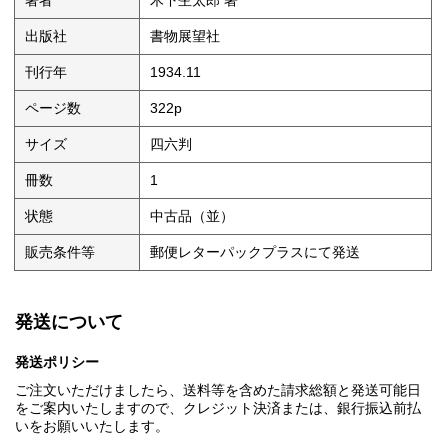
著者
木下杢太郎 著
出版社
書物展望社
刊行年
1934.11
ページ数
322p
サイズ
四六判
冊数
1
状態
中古品（並）
販売条件等
郵便レターパックプラスにて発送
発送について
発送ポリシー
ご注文いただけましたら、送料等を含めた請求総額と発送可能日
をご案内いたしますので、クレジット決済または、銀行振込前払
いをお願いいたします。