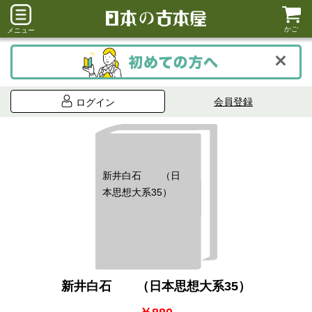
かご
メニュー
会員登録
ログイン
新井白石 （日
本思想大系35）
新井白石 （日本思想大系35）