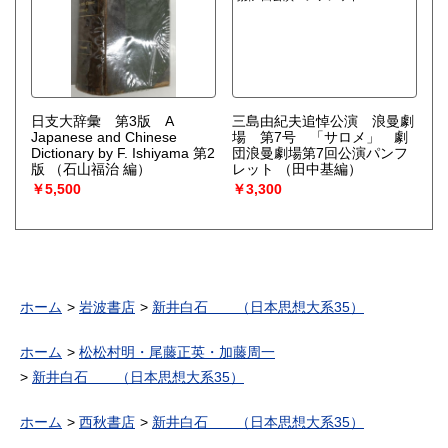
日支大辞彙 第3版 A
三島由紀夫追悼公演 浪曼劇
Japanese and Chinese
場 第7号 「サロメ」 劇
Dictionary by F. Ishiyama 第2
団浪曼劇場第7回公演パンフ
版
（石山福治 編）
レット
（田中基編）
￥5,500
￥3,300
ホーム
岩波書店
新井白石 （日本思想大系35）
ホーム
松松村明・尾藤正英・加藤周一
新井白石 （日本思想大系35）
ホーム
西秋書店
新井白石 （日本思想大系35）