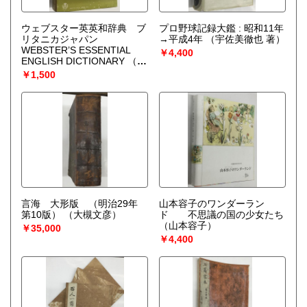
ウェブスター英英和辞典 ブ
プロ野球記録大鑑 : 昭和11年
リタニカジャパン
→平成4年
（宇佐美徹也 著）
WEBSTER’S ESSENTIAL
￥4,400
ENGLISH DICTIONARY
（小
川芳男・斉藤次郎・他編）
￥1,500
言海 大形版 （明治29年
山本容子のワンダーラン
第10版）
（大槻文彦）
ド 不思議の国の少女たち
（山本容子）
￥35,000
￥4,400