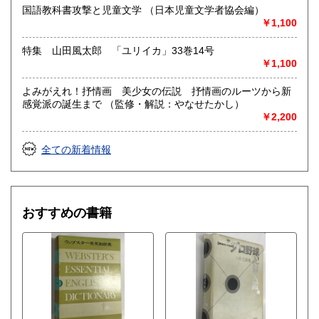
国語教科書攻撃と児童文学 （日本児童文学者協会編）
￥1,100
特集 山田風太郎 「ユリイカ」33巻14号
￥1,100
よみがえれ！抒情画 美少女の伝説 抒情画のルーツから新
感覚派の誕生まで （監修・解説：やなせたかし）
￥2,200
全ての新着情報
おすすめの書籍