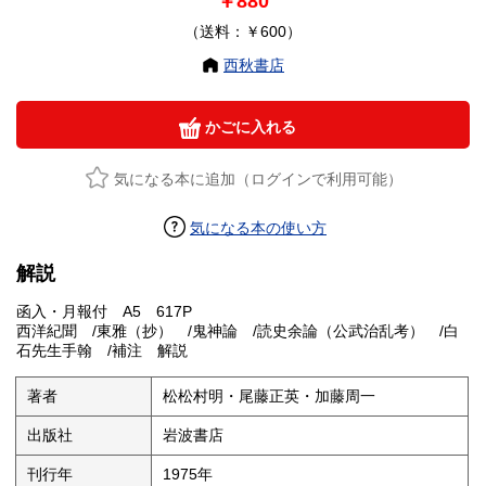
￥880
（送料：￥600）
西秋書店
かごに入れる
気になる本に追加（ログインで利用可能）
気になる本の使い方
解説
函入・月報付 A5 617P
西洋紀聞 /東雅（抄） /鬼神論 /読史余論（公武治乱考） /白
石先生手翰 /補注 解説
著者
松松村明・尾藤正英・加藤周一
出版社
岩波書店
刊行年
1975年