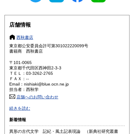
滋賀県
京都府
600円
600円
大阪府
兵庫県
600円
600円
店舗情報
奈良県
和歌山県
600円
600円
西秋書店
東京都公安委員会許可第301022220099号
鳥取県
島根県
600円
600円
書籍商 西秋書店
岡山県
広島県
600円
600円
〒101-0065
東京都千代田区西神田2-3-3
ＴＥＬ：03-3262-2765
山口県
徳島県
600円
600円
ＦＡＸ：--
Email：nishiaki@blue.ocn.ne.jp
香川県
愛媛県
600円
600円
担当者：西秋学
店舗へのお問い合わせ
高知県
福岡県
600円
600円
◆店頭に無い場合がございますので、来店購入をご希望の場
続きを読む
合は事前にメールにてお問い合わせください。
佐賀県
長崎県
600円
600円
◆店舗販売もしておりますので品切の場合もございます。
新着情報
◆返信・在庫確認・発送等に時間がかかりますので、お急ぎ
熊本県
大分県
600円
600円
の方はご遠慮ください。
異形の古代文学 記紀・風土記表現論 （新典社研究叢書
◆お問い合わせはメールにてお願いいたします。電話でのご