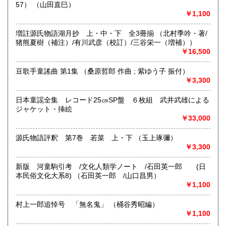
57） （山田直巳）
連絡・お問い合わせには対応できない場合がございます。
宮崎県
鹿児島県
600円
600円
￥1,100
沿線名：JR総武線/地下鉄:東京メトロ半蔵門線・東西線 都
沖縄県
600円
増註源氏物語湖月抄 上・中・下 全3冊揃 （北村季吟・著/
営三田線・新宿線
猪熊夏樹（補注）/有川武彦（校訂）/三谷栄一（増補））
最寄駅：水道橋駅/神保町駅/九段下駅 徒歩約5分
￥16,500
営業時間：10:00-18:00
定休日：日曜・祝日
豆歌手童謠曲 第1集 （桑原哲郎 作曲 ; 紫ゆう子 振付）
￥3,300
書籍の買取について
-
日本童謡全集 レコード25㎝SP盤 ６枚組 武井武雄による
ジャケット・挿絵
取り扱い分野
￥33,000
国語国文
源氏物語評釈 第7巻 若菜 上・下 （玉上琢彌）
￥3,300
新版 河童駒引考 /文化人類学ノート /石田英一郎 (日
本民俗文化大系8) （石田英一郎 /山口昌男）
￥1,100
村上一郎追悼号 「無名鬼」 （桶谷秀昭編）
￥1,100