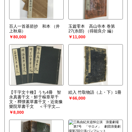
百人一首基箭抄 和本
（井
玉篇零本 高山寺本 巻第
上秋扇）
27(糸部)
（得能良介 編）
￥80,000
￥11,000
【千字文十種】うち4冊 智
絵入 竹取物語（上・下）1冊
永真書千文・鮮于樞章草千
￥66,000
文・釋懐素草書千文・近衛豫
樂院草書千文 ＜千字文十
種＞
￥8,000