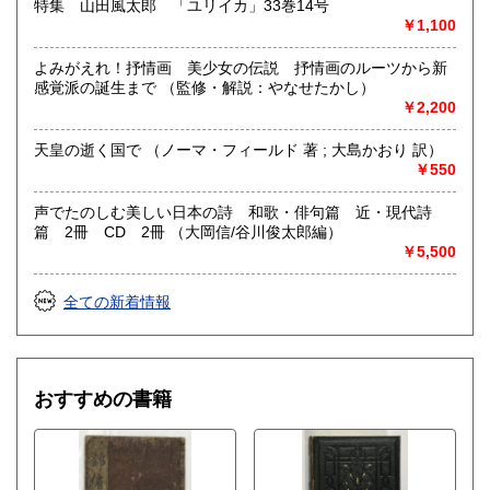
特集 山田風太郎 「ユリイカ」33巻14号
￥1,100
よみがえれ！抒情画 美少女の伝説 抒情画のルーツから新
感覚派の誕生まで （監修・解説：やなせたかし）
￥2,200
天皇の逝く国で （ノーマ・フィールド 著 ; 大島かおり 訳）
￥550
声でたのしむ美しい日本の詩 和歌・俳句篇 近・現代詩
篇 2冊 CD 2冊 （大岡信/谷川俊太郎編）
￥5,500
全ての新着情報
おすすめの書籍