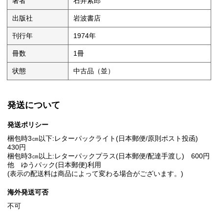
著者
石井紫郎
出版社
岩波書店
刊行年
1974年
冊数
1冊
状態
中古品（並）
発送について
発送ポリシー
梱包時3㎝以下:レターパックライト(日本郵便/原則ポスト投函)
430円
梱包時3㎝以上:レターパックプラス(日本郵便/配達手渡し) 600円
他 ゆうパック(日本郵便)利用
(表示の配送料は商品によって変わる場合がございます。)
海外発送可否
不可