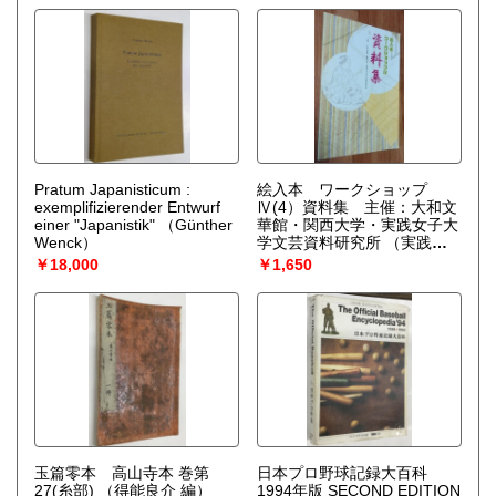
Pratum Japanisticum :
絵入本 ワークショップ
exemplifizierender Entwurf
Ⅳ(4）資料集 主催：大和文
einer "Japanistik"
（Günther
華館・関西大学・実践女子大
Wenck）
学文芸資料研究所
（実践女
子大学文芸資料研究所：編）
￥18,000
￥1,650
玉篇零本 高山寺本 巻第
日本プロ野球記録大百科
27(糸部)
（得能良介 編）
1994年版 SECOND EDITION