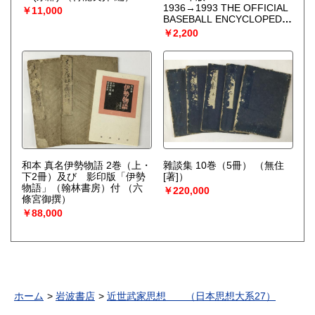
1936→1993 THE OFFICIAL
￥11,000
BASEBALL ENCYCLOPEDIA
‘94
（日本野球機構機構IBM
￥2,200
BISデータ本部）
和本 真名伊勢物語 2巻（上・
雜談集 10巻（5冊）
（無住
下2冊）及び 影印版「伊勢
[著]）
物語」（翰林書房）付
（六
￥220,000
條宮御撰）
￥88,000
ホーム
岩波書店
近世武家思想 （日本思想大系27）