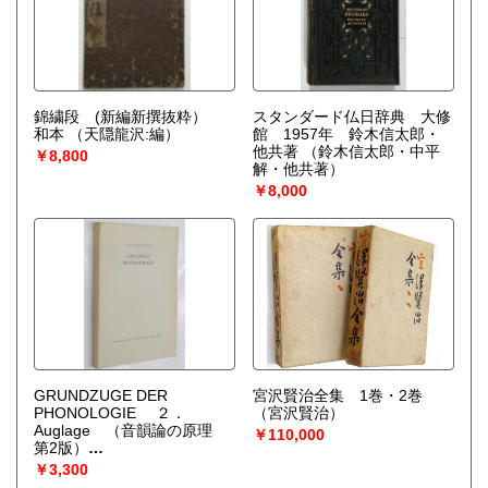
錦繍段 (新編新撰抜粋）
スタンダード仏日辞典 大修
和本
（天隠龍沢:編）
館 1957年 鈴木信太郎・
他共著
（鈴木信太郎・中平
￥8,800
解・他共著）
￥8,000
GRUNDZUGE DER
宮沢賢治全集 1巻・2巻
PHONOLOGIE ２．
（宮沢賢治）
Auglage （音韻論の原理
￥110,000
第2版）
（N..S.TRUBETZKOY）
￥3,300