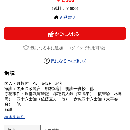
￥1,100
（送料：￥600）
西秋書店
かごに入れる
気になる本に追加（ログインで利用可能）
気になる本の使い方
解説
函入・月報付 A5 542P 経年
家訓：黒田長政遺言 明君家訓 明訓一斑抄 他
赤穂事件：堀部武庸筆記 赤穂義人録（室鳩巣） 復讐論（林鳳
岡） 四十六士論（佐藤直方・他） 赤穂四十六士論（太宰春
台） 他
解説
続きを読む