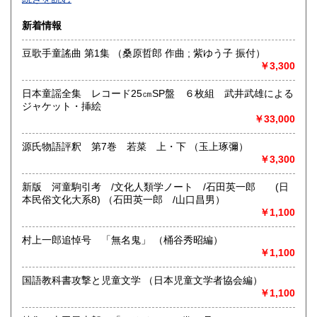
合は事前にメールにてお問い合わせください。
佐賀県
長崎県
600円
600円
◆店舗販売もしておりますので品切の場合もございます。
新着情報
◆返信・在庫確認・発送等に時間がかかりますので、お急ぎ
熊本県
大分県
600円
600円
の方はご遠慮ください。
豆歌手童謠曲 第1集 （桑原哲郎 作曲 ; 紫ゆう子 振付）
◆お問い合わせはメールにてお願いいたします。電話でのご
￥3,300
連絡・お問い合わせには対応できない場合がございます。
宮崎県
鹿児島県
600円
600円
日本童謡全集 レコード25㎝SP盤 ６枚組 武井武雄による
沿線名：JR総武線/地下鉄:東京メトロ半蔵門線・東西線 都
沖縄県
600円
ジャケット・挿絵
営三田線・新宿線
￥33,000
最寄駅：水道橋駅/神保町駅/九段下駅 徒歩約5分
営業時間：10:00-18:00
定休日：日曜・祝日
源氏物語評釈 第7巻 若菜 上・下 （玉上琢彌）
￥3,300
書籍の買取について
新版 河童駒引考 /文化人類学ノート /石田英一郎 (日
-
本民俗文化大系8) （石田英一郎 /山口昌男）
￥1,100
取り扱い分野
村上一郎追悼号 「無名鬼」 （桶谷秀昭編）
国語国文
￥1,100
国語教科書攻撃と児童文学 （日本児童文学者協会編）
￥1,100