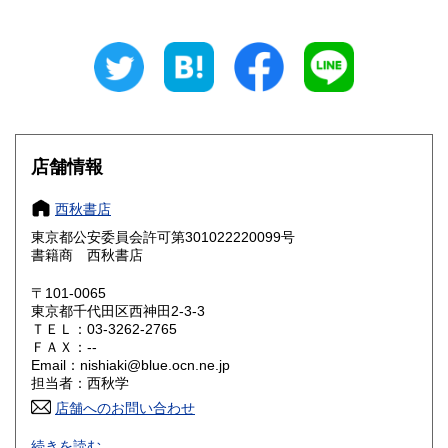
岐阜県
静岡県
600円
600円
愛知県
三重県
600円
600円
滋賀県
京都府
600円
600円
大阪府
兵庫県
600円
600円
店舗情報
奈良県
和歌山県
600円
600円
西秋書店
東京都公安委員会許可第301022220099号
鳥取県
島根県
600円
600円
書籍商 西秋書店
岡山県
広島県
600円
600円
〒101-0065
東京都千代田区西神田2-3-3
ＴＥＬ：03-3262-2765
山口県
徳島県
600円
600円
ＦＡＸ：--
Email：nishiaki@blue.ocn.ne.jp
香川県
愛媛県
600円
600円
担当者：西秋学
店舗へのお問い合わせ
高知県
福岡県
600円
600円
◆店頭に無い場合がございますので、来店購入をご希望の場
続きを読む