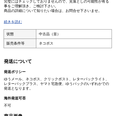
完璧にはチェックしておりませんので、見落としの可能性が有る
事をご理解頂き、ご検討下さい。
商品の詳細について知りたい場合は、お問合せ下さいませ。
■I■注意事項■I■
続きを読む
クリーニングしておりません。ホコリや汚れは現状になります。
基本的にお振込を確認した翌日発送となりますが、土・日・祝日
状態
中古品（並）
は発送作業出来ませんのでご了承ください。
販売条件等
ネコポス
お問い合わせの回答は当日に回答出来ない場合があり、翌日が
土・日の場合は月曜日、祝日の場合は次の日になる場合がありま
す。
発送について
■I■キャンセル・返品について■I■
商品説明や注意事項に記載している内容に関する返品や返金には
発送ポリシー
一切お応え出来ません。
ゆうメール、ネコポス、クリックポスト、レターパックライト、
■I■落札後の取引について■I■
レターパックプラス、ヤマト宅急便、ゆうパックのいずれかでの
基本的にお振込を確認した翌日発送となりますが、土・日・祝日
発送となります。
は発送作業出来ませんのでご了承ください。
海外発送可否
落札後48時間以内にご連絡がない場合、5日以内にご入金いただけ
ない場合はご購入を取り消させて頂く場合があります。
不可
■I■同梱発送について■I■