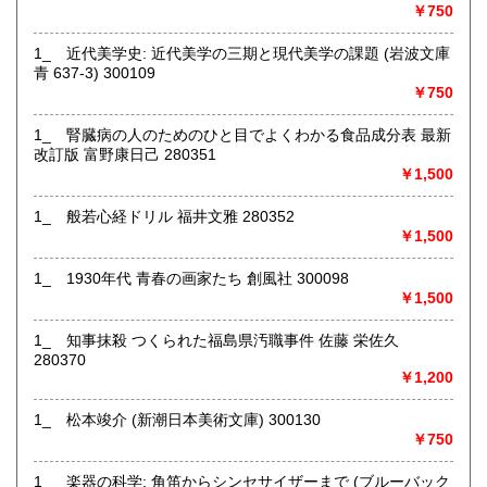
￥750
1_ 近代美学史: 近代美学の三期と現代美学の課題 (岩波文庫
青 637-3) 300109
店舗にて受け取り可能ですが、遠方の倉庫にて保管してる商
￥750
品もあるため、必ず事前にメッセージまたはお電話にてご連
絡くださいませ。
1_ 腎臓病の人のためのひと目でよくわかる食品成分表 最新
沿線名：-
改訂版 富野康日己 280351
最寄駅：盛岡駅
￥1,500
営業時間：月～金10:00～18:00 土10:00～16:00
定休日：日曜日・お盆・年末年始
1_ 般若心経ドリル 福井文雅 280352
￥1,500
書籍の買取について
1_ 1930年代 青春の画家たち 創風社 300098
ジャンル問わず店舗にて買取査定致します。
￥1,500
取り扱い分野
1_ 知事抹殺 つくられた福島県汚職事件 佐藤 栄佐久
280370
古書一般（その他）
￥1,200
1_ 松本竣介 (新潮日本美術文庫) 300130
￥750
1_ 楽器の科学: 角笛からシンセサイザーまで (ブルーバック