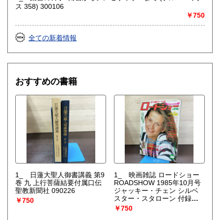
ス 358) 300106
￥750
全ての新着情報
おすすめの書籍
1_ 日蓮大聖人御書講義 第9
1_ 映画雑誌 ロードショー
巻 九 上行菩薩結要付属口伝
ROADSHOW 1985年10月号
聖教新聞社 090226
ジャッキー・チェン シルベ
スター・スタローン 付録欠
￥750
090246
￥750