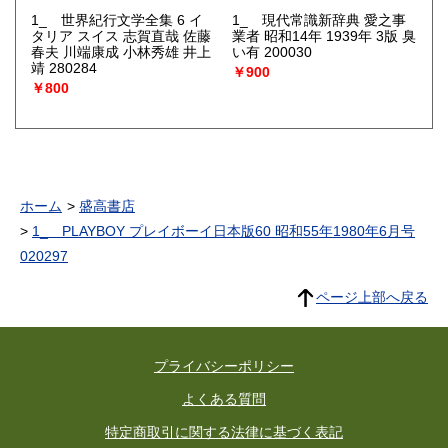
1_ 世界紀行文学全集 6 イ
1_ 現代常識新辞典 愛之事
タリア スイス 志賀直哉 佐藤
業者 昭和14年 1939年 3版 臭
春夫 川端康成 小林秀雄 井上
い有 200030
靖 280284
￥900
￥800
ホーム
盛高書店
1_ PLAYBOY プレイボーイ日本版60 昭和55年1980年6月号
020297
ページ上部へ戻る
プライバシーポリシー
よくある質問
特定商取引に関する法律に基づく表記