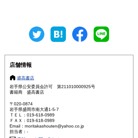
山梨県
長野県
185円
185円
岐阜県
静岡県
185円
185円
愛知県
三重県
185円
185円
滋賀県
京都府
185円
185円
大阪府
兵庫県
185円
185円
店舗情報
奈良県
和歌山県
185円
185円
盛高書店
岩手県公安委員会許可 第211010000925号
鳥取県
島根県
185円
185円
書籍商 盛高書店
岡山県
広島県
185円
185円
〒020-0874
岩手県盛岡市南大通1-5-7
ＴＥＬ：019-618-0989
山口県
徳島県
185円
185円
ＦＡＸ：019-618-0989
Email：moritakashouten@yahoo.co.jp
香川県
愛媛県
185円
185円
担当者：-