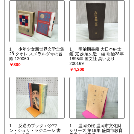
1_ 少年少女新世界文学全集
1_ 明治期書籍 大日本紳士
29 クオレ スメラルダ号の冒
鑑 完 妹尾久造・編 明治28年
険 120060
1895年 国文社 臭いあり
200169
￥800
￥4,200
1_ 反逆のブッダ バグワ
1_ 盛岡の桜 盛岡市文化財
ン・シュリ・ラジニーシ 書
シリーズ 第18集 盛岡市教育