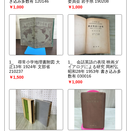
き込み多数有 120146
委員会 岩手県 190208
￥1,000
￥1,000
1_ 尋常小学地理書附図 大
1_ 会話英語の表現 映画ダ
正13年 1924年 文部省
イアログによる研究 岡村弘
210237
昭和28年 1953年 書き込み多
数有 030016
￥1,500
￥1,000