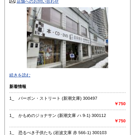
店舗へのお問い合わせ
高知県
福岡県
185円
185円
佐賀県
長崎県
185円
185円
熊本県
大分県
185円
185円
宮崎県
鹿児島県
185円
185円
沖縄県
185円
続きを読む
新着情報
1_ バーボン・ストリート (新潮文庫) 300497
￥750
1_ かもめのジョナサン (新潮文庫 ハ 9-1) 300112
￥750
1_ 恐るべき子供たち (岩波文庫 赤 566-1) 300103