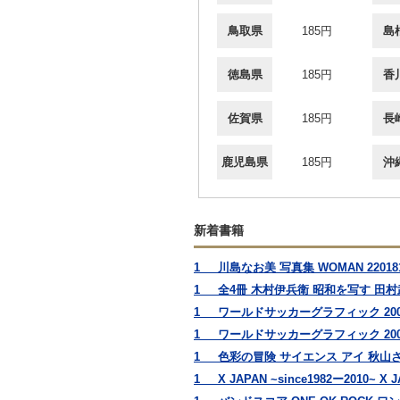
鳥取県
185円
島
徳島県
185円
香
佐賀県
185円
長
鹿児島県
185円
沖
新着書籍
1_ 川島なお美 写真集 WOMAN 22018
1_ 全4冊 木村伊兵衛 昭和を写す 田村武
1_ ワールドサッカーグラフィック 2004
1_ ワールドサッカーグラフィック 2000年
1_ 色彩の冒険 サイエンス アイ 秋山さと
1_ X JAPAN ~since1982ー2010