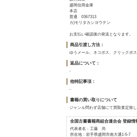
盛岡信用金庫
本店
普通 0367313
カ)モリタカシヨウテン
お支払い確認後の発送となります。
商品引渡し方法：
ゆうメール、ネコポス、クリックポス
返品について：
-
他特記事項：
-
書籍の買い取りについて
ジャンル問わず店舗にて買取査定致し
全国古書書籍商組合連合会 登録情
代表者名：工藤 尚
所在地：岩手県盛岡市南大通1-5-7