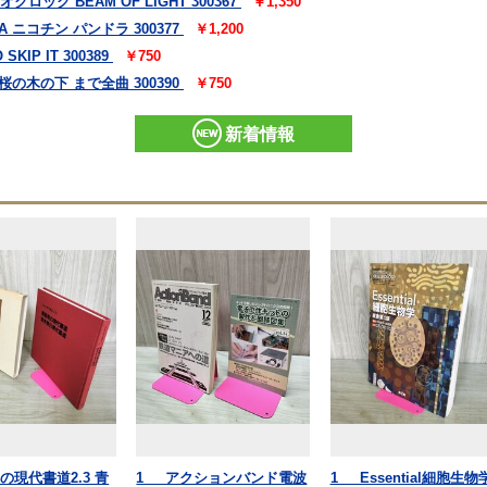
クロック BEAM OF LIGHT 300367
￥1,350
A ニコチン パンドラ 300377
￥1,200
KIP IT 300389
￥750
 桜の木の下 まで全曲 300390
￥750
新着情報
の現代書道2.3 青
1_ アクションバンド電波
1_ Essential細胞生物