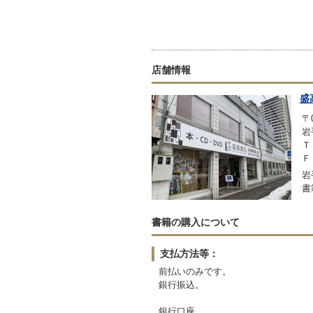
店舗情報
盛
〒0
岩
Ｔ
Ｆ
岩
書
書籍の購入について
支払方法等：
前払いのみです。
銀行振込。
銀行口座