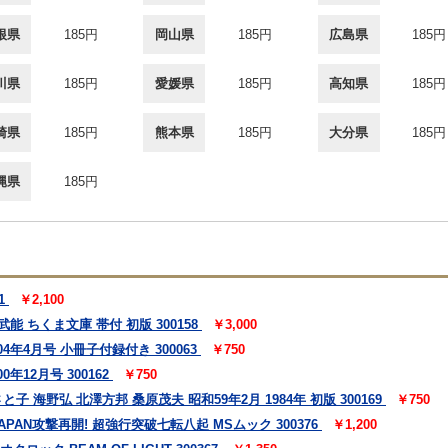
根県
185円
岡山県
185円
広島県
185円
川県
185円
愛媛県
185円
高知県
185円
崎県
185円
熊本県
185円
大分県
185円
縄県
185円
1
￥2,100
能 ちくま文庫 帯付 初版 300158
￥3,000
年4月号 小冊子付録付き 300063
￥750
12月号 300162
￥750
子 海野弘 北澤方邦 桑原茂夫 昭和59年2月 1984年 初版 300169
￥750
~ X JAPAN攻撃再開! 超強行突破七転八起 MSムック 300376
￥1,200