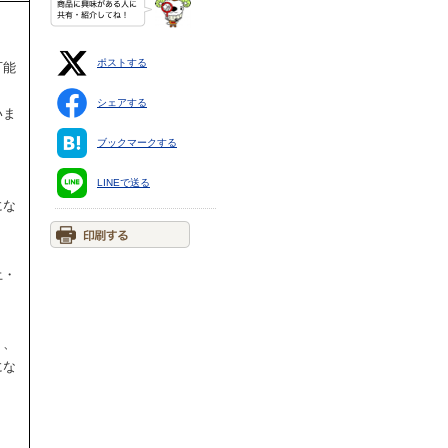
ポストする
可能
シェアする
いま
ブックマークする
LINEで送る
にな
土・
。
り、
にな