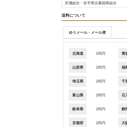
所属組合：岩手県古書籍商組合
送料について
ゆうメール・メール便
北海道
185円
青
山形県
185円
福
埼玉県
185円
千
富山県
185円
石
岐阜県
185円
静
京都府
185円
大