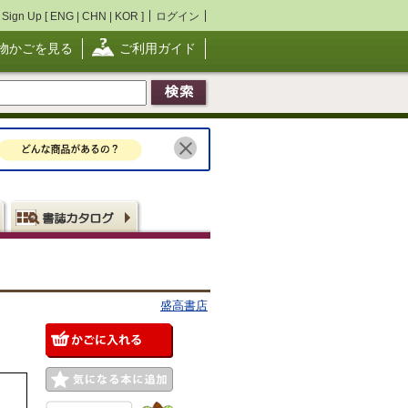
Sign Up [
ENG
|
CHN
|
KOR
]
ログイン
物かごを見る
ご利用ガイド
盛高書店