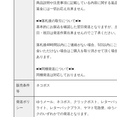
商品説明や注意事項に記載している内容に関する返
返金には一切お応え出来ません。
■I■落札後の取引について■I■
基本的にお振込を確認した翌日発送となりますが、
日・祝日は発送作業出来ませんのでご了承ください
落札後48時間以内にご連絡がない場合、5日以内にご
金いただけない場合はご購入を取り消させて頂く場
あります。
■I■同梱発送について■I■
同梱発送は対応しておりません。
販売条件
ネコポス
等
発送ポリ
ゆうメール、ネコポス、クリックポスト、レターパ
シー
ライト、レターパックプラス、ヤマト宅急便、ゆう
クのいずれかでの発送となります。