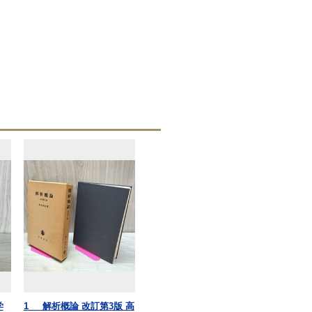
学
1_ 解析概論 改訂第3版 高