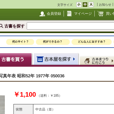
お知らせ
文字サイズ
会員登録
マイページ
買い
古書を探す
年表 昭和52年 1977年 050036
￥1,100
（送料：￥185）
状態
中古品（並）