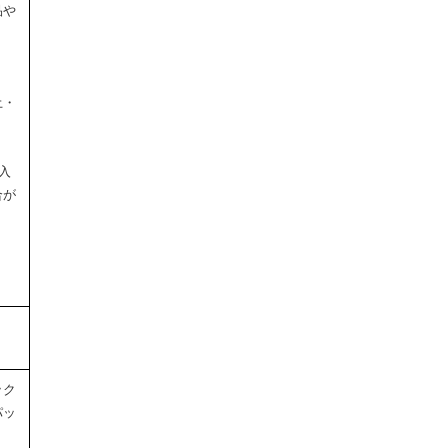
品や
土・
。
入
合が
ック
パッ