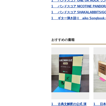
1_ バンドスコア ONE OK ROCK ワンオ
1_ バンドスコア NICOTINE PANDOR
1_ バンドスコア SHAKALABBITS/GO S
1_ ギター弾き語り aiko Songbook
おすすめの書籍
1_ 古典文解釈の公式 演
1_ 日本