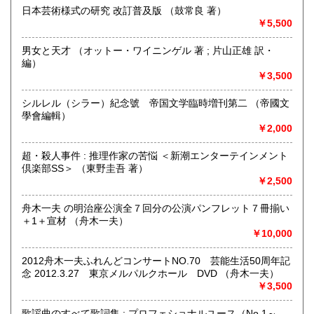
最寄駅：真鶴駅
日本芸術様式の研究 改訂普及版 （鼓常良 著）
営業時間：店舗はありません。
￥5,500
定休日：-
男女と天才 （オットー・ワイニンゲル 著 ; 片山正雄 訳・
書籍の買取について
編）
￥3,500
当面行っておりません。
シルレル（シラー）紀念號 帝国文学臨時増刊第二 （帝國文
取り扱い分野
學會編輯）
歴史、社会科学、近代文献、サブカルチャー、古書一般（そ
￥2,000
の他）
映画・芸能、日本文学、ミステリー、時代小説
超・殺人事件 : 推理作家の苦悩 ＜新潮エンターテインメント
倶楽部SS＞ （東野圭吾 著）
￥2,500
舟木一夫 の明治座公演全７回分の公演パンフレット７冊揃い
＋1＋宣材 （舟木一夫）
￥10,000
2012舟木一夫ふれんどコンサートNO.70 芸能生活50周年記
念 2012.3.27 東京メルパルクホール DVD （舟木一夫）
￥3,500
歌謡曲のすべて歌詞集 : プロフェショナルユース（No.1～