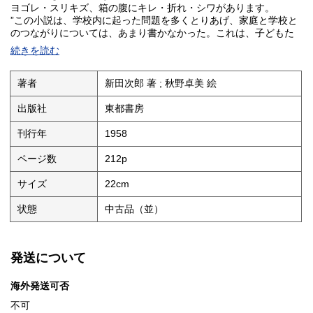
ヨゴレ・スリキズ、箱の腹にキレ・折れ・シワがあります。
”この小説は、学校内に起った問題を多くとりあげ、家庭と学校と
のつながりについては、あまり書かなかった。これは、子どもた
ちだけの小世界を、彼らがどうしまつするかについての、一種の
続きを読む
実験でもあった”（あとがき）。
装丁・挿絵：秋野卓美
著者
新田次郎 著 ; 秋野卓美 絵
出版社
東都書房
刊行年
1958
ページ数
212p
サイズ
22cm
状態
中古品（並）
発送について
海外発送可否
不可