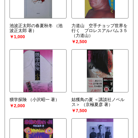
池波正太郎の春夏秋冬
（池
力道山 空手チョップ世界を
波正太郎 著）
行く プロレスアルバム３５
（力道山）
￥1,000
￥2,500
猥学探険
（小沢昭一 著）
姑獲鳥の夏 ＜講談社ノベル
ス＞
（京極夏彦 著）
￥2,000
￥7,500