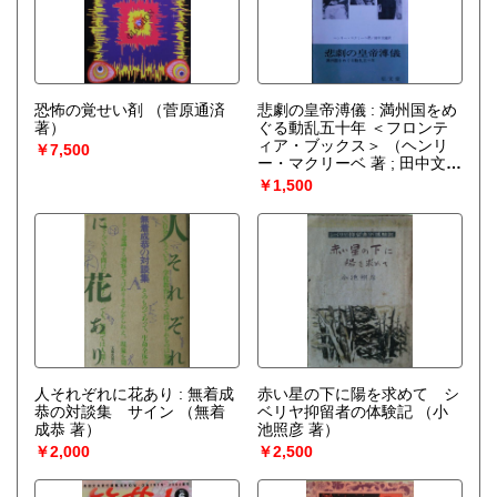
恐怖の覚せい剤
（菅原通済
悲劇の皇帝溥儀 : 満州国をめ
著）
ぐる動乱五十年 ＜フロンテ
ィア・ブックス＞
（ヘンリ
￥7,500
ー・マクリーベ 著 ; 田中文蔵
訳）
￥1,500
人それぞれに花あり : 無着成
赤い星の下に陽を求めて シ
恭の対談集 サイン
（無着
ベリヤ抑留者の体験記
（小
成恭 著）
池照彦 著）
￥2,000
￥2,500