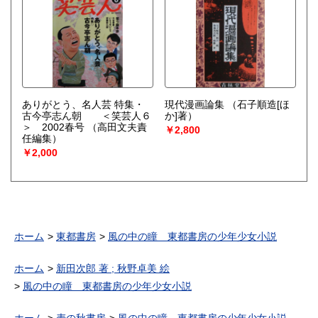
ありがとう、名人芸 特集・
現代漫画論集
（石子順造[ほ
古今亭志ん朝 ＜笑芸人６
か]著）
＞ 2002春号
（高田文夫責
￥2,800
任編集）
￥2,000
ホーム
東都書房
風の中の瞳 東都書房の少年少女小説
ホーム
新田次郎 著 ; 秋野卓美 絵
風の中の瞳 東都書房の少年少女小説