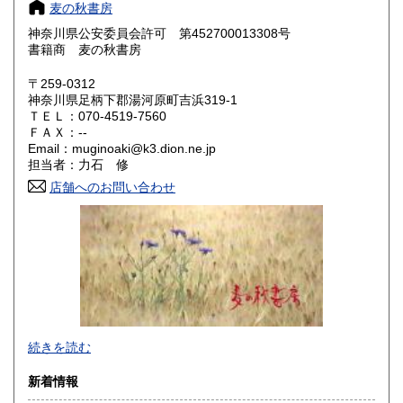
奈良県
和歌山県
200円
200円
麦の秋書房
神奈川県公安委員会許可 第452700013308号
鳥取県
島根県
200円
200円
書籍商 麦の秋書房
岡山県
広島県
200円
200円
〒259-0312
神奈川県足柄下郡湯河原町吉浜319-1
ＴＥＬ：070-4519-7560
山口県
徳島県
200円
200円
ＦＡＸ：--
Email：muginoaki@k3.dion.ne.jp
香川県
愛媛県
200円
200円
担当者：力石 修
店舗へのお問い合わせ
高知県
福岡県
200円
200円
佐賀県
長崎県
200円
200円
熊本県
大分県
200円
200円
宮崎県
鹿児島県
200円
200円
商品をできるだけ早くお手元にお届けすることと、梱包を丁
続きを読む
沖縄県
200円
寧に、を心がけております。
新着情報
沿線名：東海道線