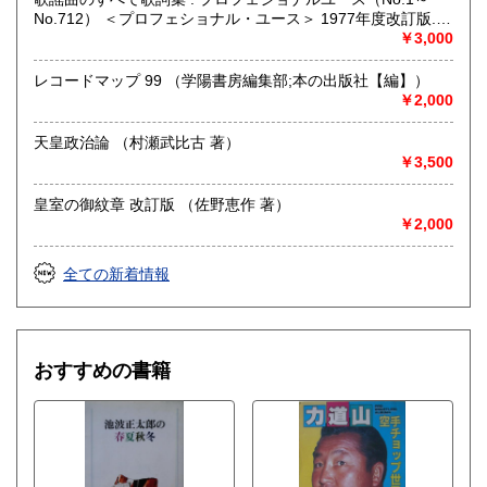
No.712） ＜プロフェショナル・ユース＞ 1977年度改訂版.
（浅野純 編）
￥3,000
レコードマップ 99 （学陽書房編集部;本の出版社【編】）
￥2,000
天皇政治論 （村瀬武比古 著）
￥3,500
皇室の御紋章 改訂版 （佐野恵作 著）
￥2,000
全ての新着情報
おすすめの書籍