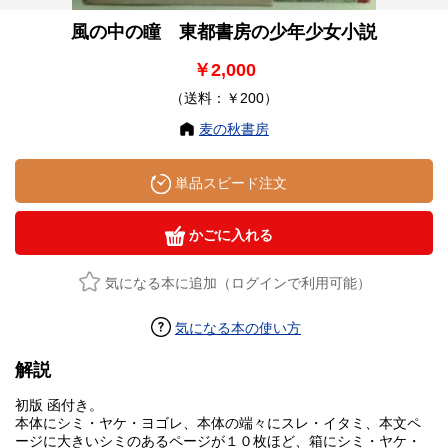
風の中の瞳 東都書房の少年少女小説
￥2,000
（送料：￥200）
麦の秋書房
単品スピード注文
かごに入れる
気になる本に追加（ログインで利用可能）
気になる本の使い方
解説
初版 函付き。
本体にシミ・ヤケ・ヨゴレ、本体の端々にスレ・イタミ、本文ペ
ージに大きいシミのあるページが１０枚ほど、箱にシミ・ヤケ・