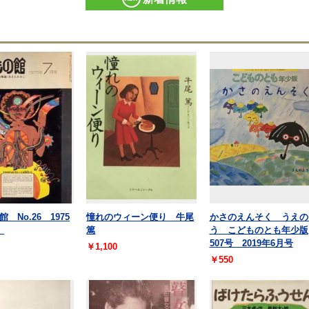
 No.26 1975
憧れのウィーン便り 牛尾
かさのえんそく うえの
号
篤
う こどものとも年少版
507号 2019年6月号
￥1,100
￥550