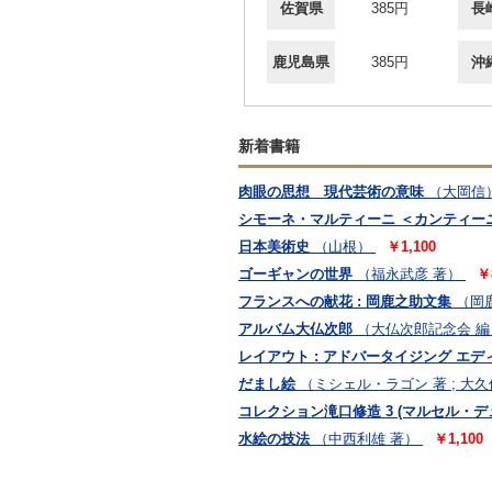
佐賀県
385円
長
鹿児島県
385円
沖
新着書籍
肉眼の思想 現代芸術の意味
（大岡信
シモーネ・マルティーニ ＜カンティーニ
日本美術史
（山根）
￥1,100
ゴーギャンの世界
（福永武彦 著）
￥
フランスへの献花 : 岡鹿之助文集
（岡
アルバム大仏次郎
（大仏次郎記念会 編
レイアウト : アドバータイジング エ
だまし絵
（ミシェル・ラゴン 著 ; 大
コレクション滝口修造 3 (マルセル・デ
水絵の技法
（中西利雄 著）
￥1,100