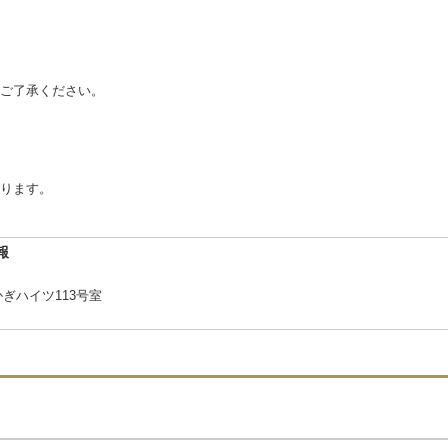
ご了承ください。
ります。
報
かぎハイツ113号室