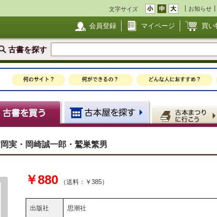
お知らせ
文字サイズ
会員登録
マイページ
買い
古書を探す
 吉岡実・岡崎誠一郎・鷲巣繁男
￥880
（送料：￥385）
出版社
思潮社