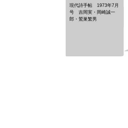
現代詩手帖 1973年7月
号 吉岡実・岡崎誠一
郎・鷲巣繁男