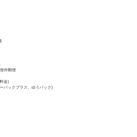
送
)
形外郵便
料金)
レターパックプラス、ゆうパック)