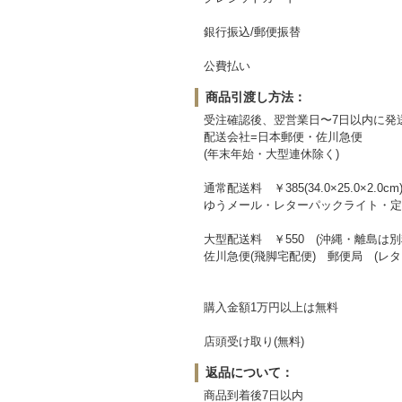
銀行振込/郵便振替
公費払い
商品引渡し方法：
受注確認後、翌営業日〜7日以内に発
配送会社=日本郵便・佐川急便
(年末年始・大型連休除く)
通常配送料 ￥385(34.0×25.0×2.0cm
ゆうメール・レターパックライト・定
大型配送料 ￥550 (沖縄・離島は別
佐川急便(飛脚宅配便) 郵便局 (
購入金額1万円以上は無料
店頭受け取り(無料)
返品について：
商品到着後7日以内