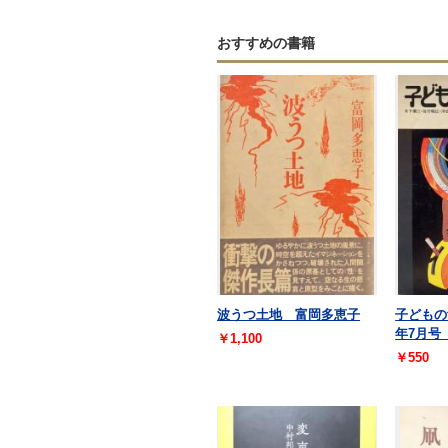
おすすめの書籍
波うつ土地 富岡多恵子
子どもの館
年7月
￥1,100
￥550