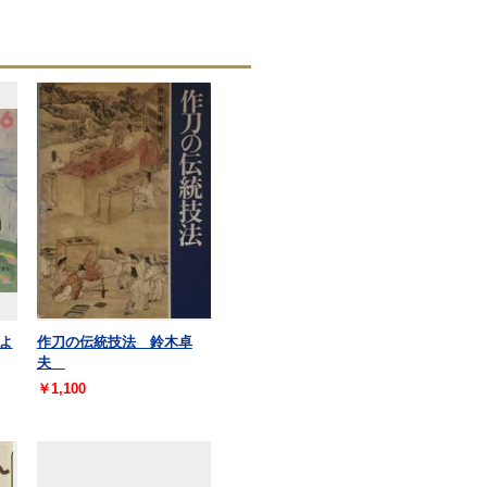
よ
作刀の伝統技法 鈴木卓
夫
￥1,100