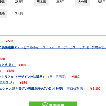
崎県
385円
熊本県
385円
大分県
385円
縄県
385円
）
￥550
美術叢書 2＞
（ピエルルイージ・レオーネ・デ・カストリス 著 ; 野村幸弘 
880
鹿之助 著）
￥880
）
￥880
ディトリアル ＜デザイン技法講座＞
（田中正明著）
￥880
久保和郎 訳）
￥880
ュシャン.詩と美術の周囲.骰子の7の目.寸秒夢)
（滝口修造 著）
￥1,100
新着情報