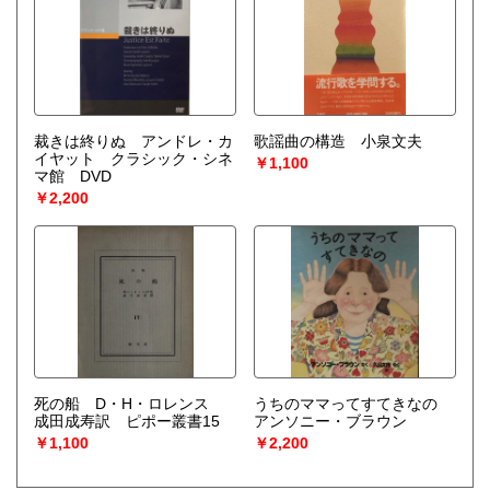
裁きは終りぬ アンドレ・カ
歌謡曲の構造 小泉文夫
イヤット クラシック・シネ
￥1,100
マ館 DVD
￥2,200
死の船 D・H・ロレンス
うちのママってすてきなの
成田成寿訳 ピポー叢書15
アンソニー・ブラウン
￥1,100
￥2,200