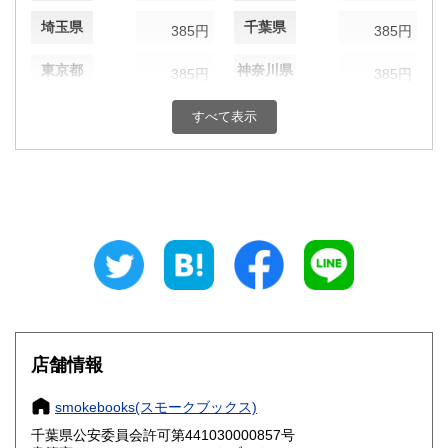
埼玉県
千葉県
385円
385円
東京都
神奈川県
385円
385円
新潟県
富山県
385円
すべて表示
385円
石川県
福井県
385円
385円
山梨県
長野県
385円
385円
岐阜県
静岡県
385円
385円
愛知県
三重県
385円
385円
滋賀県
京都府
385円
385円
店舗情報
大阪府
兵庫県
385円
385円
smokebooks(スモークブックス)
奈良県
和歌山県
385円
385円
千葉県公安委員会許可第441030000857号