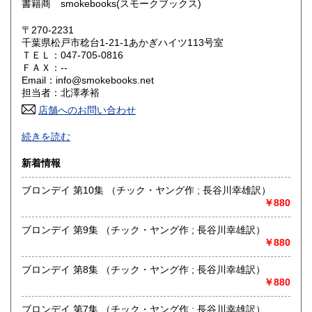
書籍商 smokebooks(スモークブックス)
鳥取県
島根県
385円
385円
〒270-2231
岡山県
広島県
385円
385円
千葉県松戸市稔台1-21-1あかぎハイツ113号室
ＴＥＬ：047-705-0816
山口県
徳島県
ＦＡＸ：--
385円
385円
Email：info@smokebooks.net
担当者：北澤孝裕
香川県
愛媛県
385円
385円
店舗へのお問い合わせ
高知県
福岡県
385円
385円
-
続きを読む
沿線名：武蔵野線
佐賀県
長崎県
385円
385円
新着情報
最寄駅：新八柱
営業時間：11:00~18:30
熊本県
大分県
385円
385円
ブロンデイ 第10集 （チック・ヤング作 ; 長谷川幸雄訳）
定休日：木曜日
￥880
宮崎県
鹿児島県
書籍の買取について
385円
385円
ブロンデイ 第9集 （チック・ヤング作 ; 長谷川幸雄訳）
店頭・出張・郵送買取り受け付けております。
￥880
沖縄県
385円
お気軽にお問い合わせください。
ブロンデイ 第8集 （チック・ヤング作 ; 長谷川幸雄訳）
￥880
取り扱い分野
哲学宗教、美術工芸、趣味、サブカルチャー、古書一般（そ
ブロンデイ 第7集 （チック・ヤング作 ; 長谷川幸雄訳）