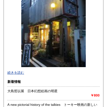
佐賀県
長崎県
1,120円
1,120円
熊本県
大分県
1,120円
1,120円
宮崎県
鹿児島県
1,120円
1,120円
沖縄県
1,810円
続きを読む
新着情報
大島哲以展 日本幻想絵画の明星
￥800
-
A new pictorial history of the talkies トーキー映画の新しい
沿線名：-