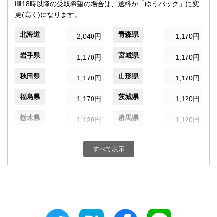
🟥18時以降の受取希望の場合は、送料が「ゆうパック」に変
更(高く)になります。
北海道
青森県
2,040円
1,170円
岩手県
宮城県
1,170円
1,170円
秋田県
山形県
1,170円
1,170円
福島県
茨城県
1,170円
1,120円
栃木県
群馬県
1,120円
1,120円
埼玉県
千葉県
1,120円
1,120円
すべて表示
東京都
神奈川県
900円
1,120円
新潟県
富山県
1,120円
1,100円
石川県
福井県
1,100円
1,100円