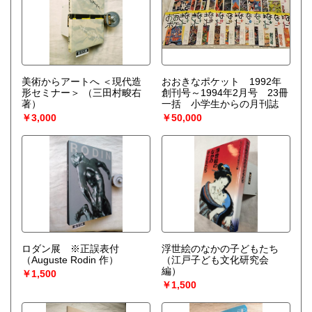
美術からアートへ ＜現代造
おおきなポケット 1992年
形セミナー＞
（三田村畯右
創刊号～1994年2月号 23冊
著）
一括 小学生からの月刊誌
￥3,000
￥50,000
ロダン展 ※正誤表付
浮世絵のなかの子どもたち
（Auguste Rodin 作）
（江戸子ども文化研究会
編）
￥1,500
￥1,500