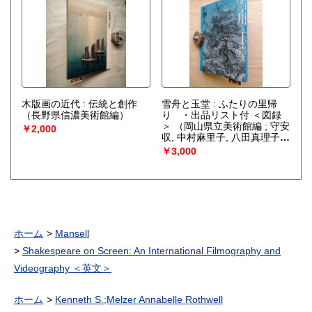
木版画の近代 : 伝統と創作
雪舟と玉堂 : ふたりの里帰
（長野県信濃美術館編）
り ・出品リスト付 ＜図録
＞
（岡山県立美術館編 ; 守安
￥2,000
収, 中村麻里子, 八田真理子執
筆）
￥3,000
ホーム
Mansell
Shakespeare on Screen: An International Filmography and
Videography ＜英文＞
ホーム
Kenneth S.;Melzer Annabelle Rothwell