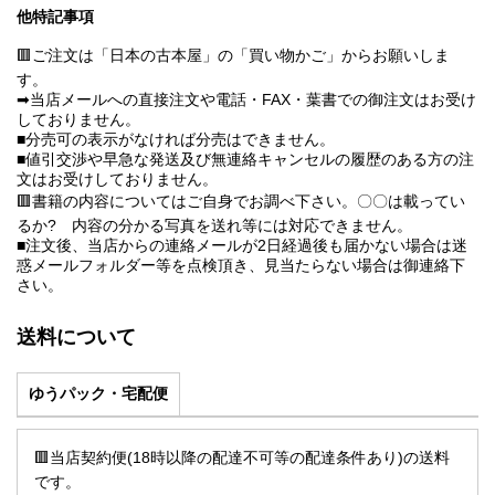
他特記事項
🟥ご注文は「日本の古本屋」の「買い物かご」からお願いしま
す。
➡当店メールへの直接注文や電話・FAX・葉書での御注文はお受け
しておりません。
■分売可の表示がなければ分売はできません。
■値引交渉や早急な発送及び無連絡キャンセルの履歴のある方の注
文はお受けしておりません。
🟥書籍の内容についてはご自身でお調べ下さい。〇〇は載ってい
るか? 内容の分かる写真を送れ等には対応できません。
■注文後、当店からの連絡メールが2日経過後も届かない場合は迷
惑メールフォルダー等を点検頂き、見当たらない場合は御連絡下
さい。
送料について
ゆうパック・宅配便
🟥当店契約便(18時以降の配達不可等の配達条件あり)の送料
です。