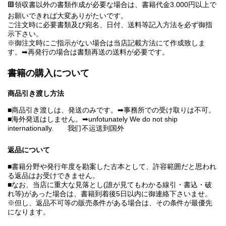
🟥領収書以外の書類作成が必要な場合は、書籍代金3.000円以上で
お願いできれば大変ありがたいです。
ご注文時に必要書類及び宛名、日付、送料等記入方法を必ず御指
示下さい。
※御注文時にご指示がない場合は当店記載方法にて作成致しま
す。➡再発行の場合は書類再送の送料が必要です。
書籍の購入について
商品引き渡し方法
■商品引き渡しは、発送のみです。➡事務所での受け取りは不可。
■海外発送はしません。➡unfotunately We do not ship
internationally. 我们不运送到国外
返品について
■書籍分野や発行年度を勘案した古本として、許容範囲だと思われ
る返品はお受けできません。
■なお、当店に重大な見落とし(誰が見てもわかる線引・書込・破
れ等)があった場合は、書籍到着後5日以内に御連絡下さいませ。
※但し、返品不可等の販売条件がある場合は、その条件が最優先
になります。