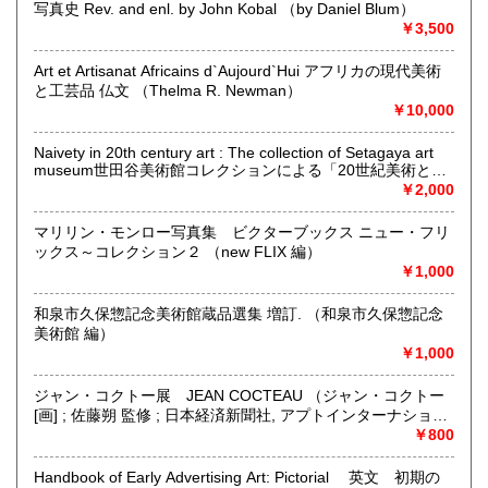
写真史 Rev. and enl. by John Kobal （by Daniel Blum）
最寄駅：-
￥3,500
営業時間：事務所(無店舗)、事務所併設のギャラリーのみ不
定期OPEN
Art et Artisanat Africains d`Aujourd`Hui アフリカの現代美術
定休日：古本屋として店舗営業はしていません。
と工芸品 仏文 （Thelma R. Newman）
￥10,000
書籍の買取について
https://www.kuragebunko.com/%E3%81%8A%E5%95%8F%E5%
Naivety in 20th century art : The collection of Setagaya art
にお問合せ下さい。
museum世田谷美術館コレクションによる「20世紀美術と素
朴」展 （大分県立芸術会館編）
￥2,000
取り扱い分野
マリリン・モンロー写真集 ビクターブックス ニュー・フリ
哲学宗教、歴史、美術工芸、近代文献、趣味、古書一般（そ
ックス～コレクション２ （new FLIX 編）
の他）
￥1,000
和泉市久保惣記念美術館蔵品選集 増訂. （和泉市久保惣記念
美術館 編）
￥1,000
ジャン・コクトー展 JEAN COCTEAU （ジャン・コクトー
[画] ; 佐藤朔 監修 ; 日本経済新聞社, アプトインターナショナ
ル 編）
￥800
Handbook of Early Advertising Art: Pictorial 英文 初期の