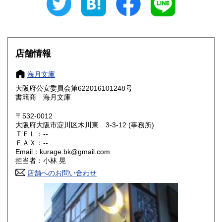
山梨県
長野県
1,120円
1,120円
岐阜県
静岡県
1,100円
1,100円
愛知県
三重県
900円
1,100円
店舗情報
滋賀県
京都府
1,100円
1,100円
海月文庫
大阪府公安委員会第622016101248号
大阪府
兵庫県
900円
1,100円
書籍商 海月文庫
奈良県
和歌山県
1,100円
1,100円
〒532-0012
大阪府大阪市淀川区木川東 3-3-12 (事務所)
鳥取県
島根県
ＴＥＬ：--
1,100円
1,100円
ＦＡＸ：--
Email：kurage.bk@gmail.com
岡山県
広島県
1,100円
1,100円
担当者：小林 晃
店舗へのお問い合わせ
山口県
徳島県
1,100円
1,100円
香川県
愛媛県
1,100円
1,100円
高知県
福岡県
1,100円
1,120円